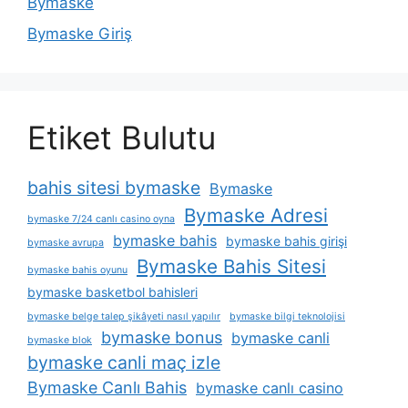
Bymaske
Bymaske Giriş
Etiket Bulutu
bahis sitesi bymaske
Bymaske
Bymaske Adresi
bymaske 7/24 canlı casino oyna
bymaske bahis
bymaske bahis girişi
bymaske avrupa
Bymaske Bahis Sitesi
bymaske bahis oyunu
bymaske basketbol bahisleri
bymaske belge talep şikâyeti nasıl yapılır
bymaske bilgi teknolojisi
bymaske bonus
bymaske canli
bymaske blok
bymaske canli maç izle
Bymaske Canlı Bahis
bymaske canlı casino