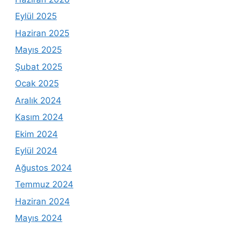
Eylül 2025
Haziran 2025
Mayıs 2025
Şubat 2025
Ocak 2025
Aralık 2024
Kasım 2024
Ekim 2024
Eylül 2024
Ağustos 2024
Temmuz 2024
Haziran 2024
Mayıs 2024