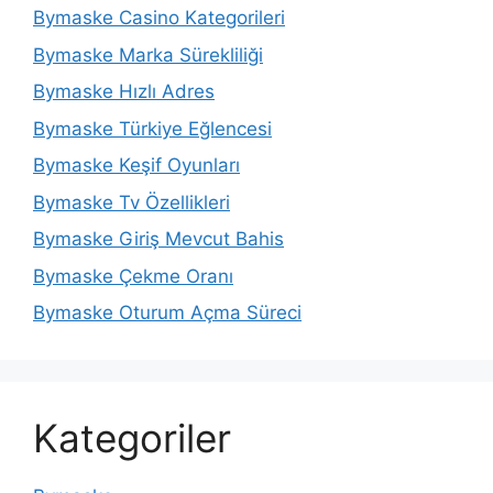
Bymaske Casino Kategorileri
Bymaske Marka Sürekliliği
Bymaske Hızlı Adres
Bymaske Türkiye Eğlencesi
Bymaske Keşif Oyunları
Bymaske Tv Özellikleri
Bymaske Giriş Mevcut Bahis
Bymaske Çekme Oranı
Bymaske Oturum Açma Süreci
Kategoriler