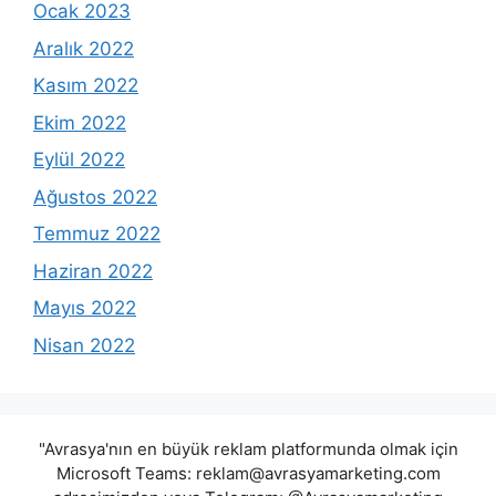
Ocak 2023
Aralık 2022
Kasım 2022
Ekim 2022
Eylül 2022
Ağustos 2022
Temmuz 2022
Haziran 2022
Mayıs 2022
Nisan 2022
"Avrasya'nın en büyük reklam platformunda olmak için
Microsoft Teams:
reklam@avrasyamarketing.com