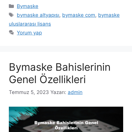
Kategoriler
Bymaske
Etiketler
bymaske altyapısı
,
bymaske com
,
bymaske
uluslararası lisans
Yorum yap
Bymaske Bahislerinin
Genel Özellikleri
Temmuz 5, 2023
Yazarı:
admin