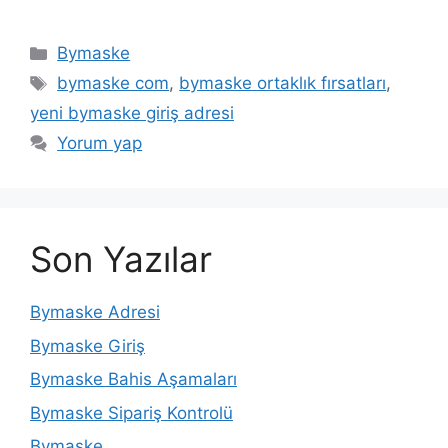
Kategoriler
Bymaske
Etiketler
bymaske com
,
bymaske ortaklık fırsatları
,
yeni bymaske giriş adresi
Yorum yap
Son Yazılar
Bymaske Adresi
Bymaske Giriş
Bymaske Bahis Aşamaları
Bymaske Sipariş Kontrolü
Bymaske