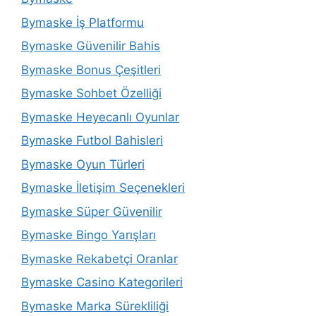
Bymaske İş Platformu
Bymaske Güvenilir Bahis
Bymaske Bonus Çeşitleri
Bymaske Sohbet Özelliği
Bymaske Heyecanlı Oyunlar
Bymaske Futbol Bahisleri
Bymaske Oyun Türleri
Bymaske İletişim Seçenekleri
Bymaske Süper Güvenilir
Bymaske Bingo Yarışları
Bymaske Rekabetçi Oranlar
Bymaske Casino Kategorileri
Bymaske Marka Sürekliliği