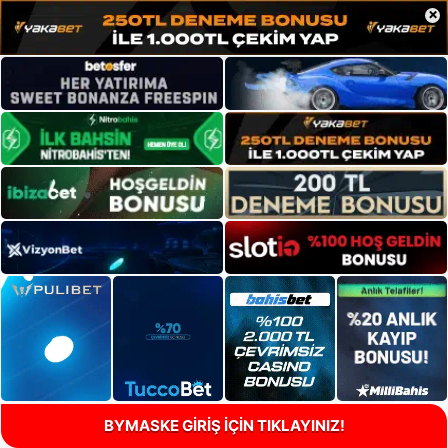
×
BYMASKE GİRİŞ İÇİN TIKLAYINIZ!