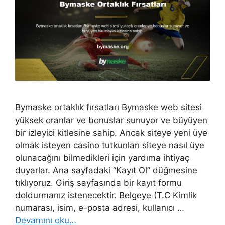
Bymaske ortaklık fırsatları Bymaske web sitesi
yüksek oranlar ve bonuslar sunuyor ve büyüyen
bir izleyici kitlesine sahip. Ancak siteye yeni üye
olmak isteyen casino tutkunları siteye nasıl üye
olunacağını bilmedikleri için yardıma ihtiyaç
duyarlar. Ana sayfadaki “Kayıt Ol” düğmesine
tıklıyoruz. Giriş sayfasında bir kayıt formu
doldurmanız istenecektir. Belgeye (T.C Kimlik
numarası, isim, e-posta adresi, kullanıcı …
Devamını oku…