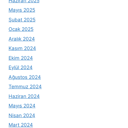
Haziran 2025
Mayıs 2025
Şubat 2025
Ocak 2025
Aralık 2024
Kasım 2024
Ekim 2024
Eylül 2024
Ağustos 2024
Temmuz 2024
Haziran 2024
Mayıs 2024
Nisan 2024
Mart 2024