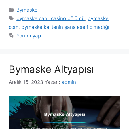
Kategoriler
Bymaske
Etiketler
bymaske canlı casino bölümü
,
bymaske
com
,
bymaske kalitenin şans eseri olmadığı
Yorum yap
Bymaske Altyapısı
Aralık 16, 2023
Yazarı:
admin