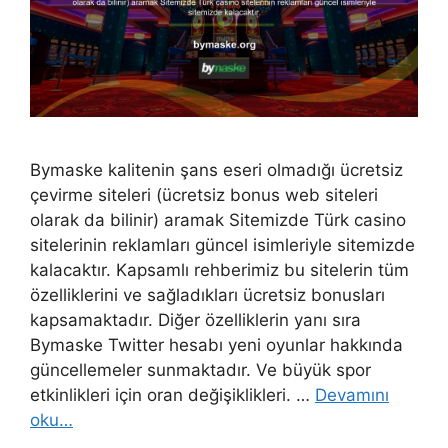
Bymaske kalitenin şans eseri olmadığı ücretsiz
çevirme siteleri (ücretsiz bonus web siteleri
olarak da bilinir) aramak Sitemizde Türk casino
sitelerinin reklamları güncel isimleriyle sitemizde
kalacaktır. Kapsamlı rehberimiz bu sitelerin tüm
özelliklerini ve sağladıkları ücretsiz bonusları
kapsamaktadır. Diğer özelliklerin yanı sıra
Bymaske Twitter hesabı yeni oyunlar hakkında
güncellemeler sunmaktadır. Ve büyük spor
etkinlikleri için oran değişiklikleri. …
Devamını
oku…