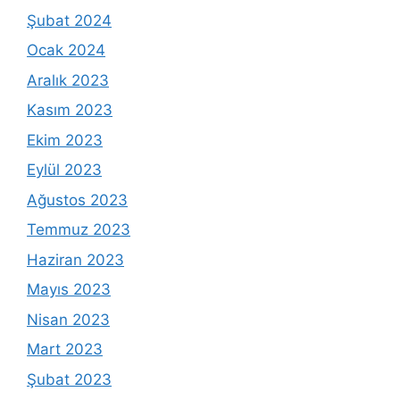
Şubat 2024
Ocak 2024
Aralık 2023
Kasım 2023
Ekim 2023
Eylül 2023
Ağustos 2023
Temmuz 2023
Haziran 2023
Mayıs 2023
Nisan 2023
Mart 2023
Şubat 2023