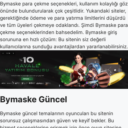
Bymaske para çekme seçenekleri, kullanım kolaylığı göz
önünde bulundurularak çok çeşitlidir. Yukarıdaki siteler,
gerektiğinde ödeme ve para yatırma limitlerini düşürdü
ve tüm üyeleri çekmeye odaklandı. Şimdi Bymaske para
çekme seçeneklerinden bahsedelim. Bymaske giriş
sorununa en hızlı çözüm: Bu sitenin siz değerli
kullanıcılarına sunduğu avantajlardan yararlanabilirsiniz.
Bymaske Güncel
Bymaske güncel temalarının oyuncuları bu sitenin
sorunsuz çalışmasından güven ve keyif bekler. Bu
hizmet seçeneklerine erişmek için önce oyun sitesine