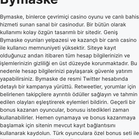
Bymaske, binlerce çevrimiçi casino oyunu ve canlı bahis
hizmeti sunan sanal bir casinodur. Bir bütün olarak
kullanımı kolay özgün tasarımlı bir sitedir. Geniş
Bymaske oyunları yelpazesi ve kazançlı bir canlı casino
ile kullanıcı memnuniyeti yüksektir. Siteye kayıt
olduğunuz andan itibaren tüm hesap bilgilerinizin ve
işlemlerinizin gizliliği en üst düzeyde korunmaktadır. Bu
nedenle hesap bilgilerinizi paylaşarak güvenle yatırım
yapabilirsiniz. Bymaske de resmi Twitter hesabında
detaylı bir kampanya yürüttü. Retweetler, yorumlar için
belirlenen takipçilere ayrıntılı ödüller sağlayın ve tahmin
edilen olayları eşleştirerek eylemleri bildirin. Geçerli bir
bonus kazanan oyuncular, bonusu istedikleri zaman
kullanabilirler. Hemen oynamaya ve bonus kazanmaya
başlamak için sitenin mevcut kayıt bağlantısını
kullanarak kaydolun. Türk oyunculara özel bonus seti ile