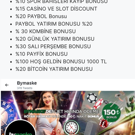
%10 SPOR BAHİSLERİ KAYIP BONUSU
%15 CASİNO VE SLOT DİSCOUNT
%20 PAYBOL Bonusu
PAYBOL YATIRIM BONUSU %20
% 30 KOMBİNE BONUSU
%20 GÜNLÜK YATIRIM BONUSU
%30 SALI PERŞEMBE BONUSU
%10 PAYFİX BONUSU
%100 HOŞ GELDİN BONUSU 1000 TL
%20 BİTCOİN YATIRIM BONUSU