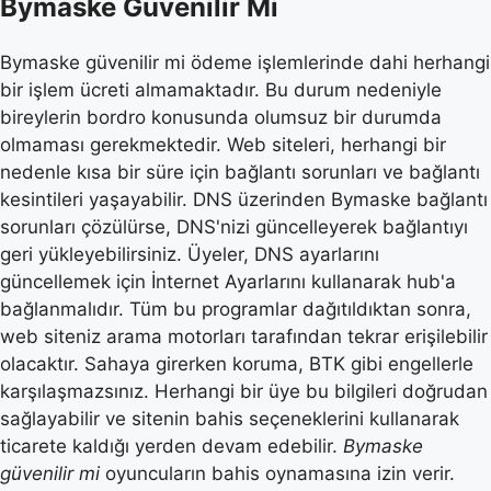
Bymaske Güvenilir Mi
Bymaske güvenilir mi ödeme işlemlerinde dahi herhangi
bir işlem ücreti almamaktadır. Bu durum nedeniyle
bireylerin bordro konusunda olumsuz bir durumda
olmaması gerekmektedir. Web siteleri, herhangi bir
nedenle kısa bir süre için bağlantı sorunları ve bağlantı
kesintileri yaşayabilir. DNS üzerinden Bymaske bağlantı
sorunları çözülürse, DNS'nizi güncelleyerek bağlantıyı
geri yükleyebilirsiniz. Üyeler, DNS ayarlarını
güncellemek için İnternet Ayarlarını kullanarak hub'a
bağlanmalıdır. Tüm bu programlar dağıtıldıktan sonra,
web siteniz arama motorları tarafından tekrar erişilebilir
olacaktır. Sahaya girerken koruma, BTK gibi engellerle
karşılaşmazsınız. Herhangi bir üye bu bilgileri doğrudan
sağlayabilir ve sitenin bahis seçeneklerini kullanarak
ticarete kaldığı yerden devam edebilir.
Bymaske
güvenilir mi
oyuncuların bahis oynamasına izin verir.