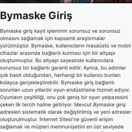
Bymaske Giriş
Bymaske giriş kayıt işleminin sorunsuz ve sorunsuz
olmasını sağlamak için kapsamlı araştırmalar
yürütmüştür. Bymaske, kullanıcıların masaüstü ve mobil
cihazlar arasında bağlantı kurması için bir altyapı
oluşturmuştur. Bu altyapı sayesinde kullanıcılara
sorunsuz bir bağlantı garanti edilir. Ayrıca, bu adımlar
çok basit olduğundan, herhangi bir kullanıcı bunları
kolayca gerçekleştirebilir. Bymaske giriş bağlantı
sorunları uzun yıllardır oyun endüstrisine hizmet ediyor.
Oyunların çeşitliliği, onu çok geniş bir oyun yelpazesini
çeken ilk tercih haline getiriyor. Mevcut
Bymaske giriş
adresleri sistematik olarak değiştirilmiş ve yeni adresler
oluşturulmuştur. İnternet Sitesi'ne güvenli erişim
sağlamak ve müşteri memnuniyetini en üst seviyede