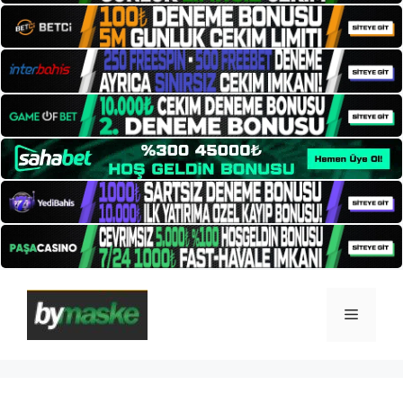
İçeriğe
atla
Menü