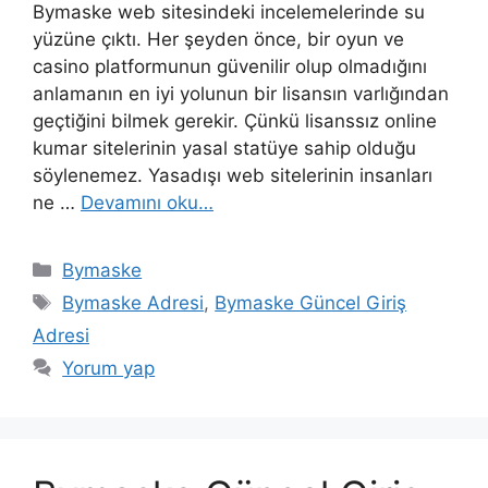
Bymaske web sitesindeki incelemelerinde su
yüzüne çıktı. Her şeyden önce, bir oyun ve
casino platformunun güvenilir olup olmadığını
anlamanın en iyi yolunun bir lisansın varlığından
geçtiğini bilmek gerekir. Çünkü lisanssız online
kumar sitelerinin yasal statüye sahip olduğu
söylenemez. Yasadışı web sitelerinin insanları
ne …
Devamını oku…
Kategoriler
Bymaske
Etiketler
Bymaske Adresi
,
Bymaske Güncel Giriş
Adresi
Yorum yap