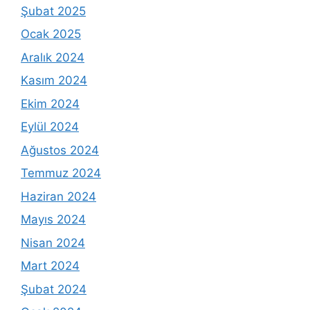
Şubat 2025
Ocak 2025
Aralık 2024
Kasım 2024
Ekim 2024
Eylül 2024
Ağustos 2024
Temmuz 2024
Haziran 2024
Mayıs 2024
Nisan 2024
Mart 2024
Şubat 2024