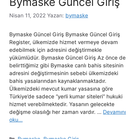
Bymaske Güncel Giriş
Nisan 11, 2022
Yazarı:
bymaske
Bymaske Güncel Giriş Bymaske Güncel Giriş
Register, ülkemizde hizmet vermeye devam
edebilmek için adresini değiştirmekle
yükümlüdür. Bymaske Güncel Giriş Az önce de
belirttiğimiz gibi Bymaske canlı bahis sitesinin
adresini değiştirmesinin sebebi ülkemizdeki
bahis yasalarından kaynaklanmaktadır.
Ülkemizdeki mevcut kumar yasasına göre
Türkiye’de sadece “yerli kumar siteleri” hukuki
hizmet verebilmektedir. Yasanın gelecekte
değişme olasılığı her zaman vardır. …
Devamını
oku…
Kategoriler