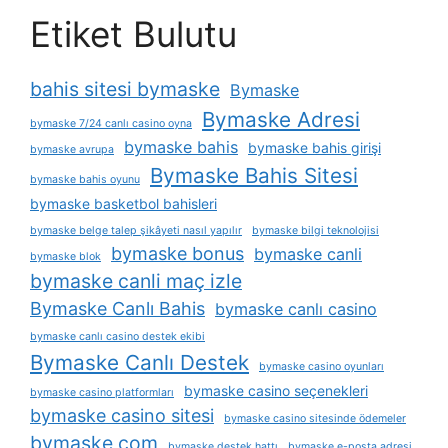
Etiket Bulutu
bahis sitesi bymaske
Bymaske
Bymaske Adresi
bymaske 7/24 canlı casino oyna
bymaske bahis
bymaske bahis girişi
bymaske avrupa
Bymaske Bahis Sitesi
bymaske bahis oyunu
bymaske basketbol bahisleri
bymaske belge talep şikâyeti nasıl yapılır
bymaske bilgi teknolojisi
bymaske bonus
bymaske canli
bymaske blok
bymaske canli maç izle
Bymaske Canlı Bahis
bymaske canlı casino
bymaske canlı casino destek ekibi
Bymaske Canlı Destek
bymaske casino oyunları
bymaske casino seçenekleri
bymaske casino platformları
bymaske casino sitesi
bymaske casino sitesinde ödemeler
bymaske com
bymaske destek hattı
bymaske e-posta adresi