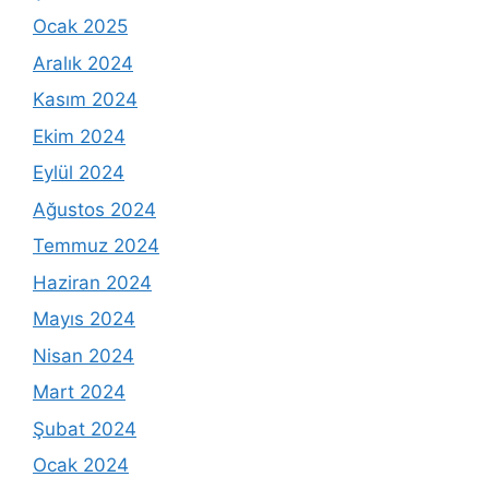
Ocak 2025
Aralık 2024
Kasım 2024
Ekim 2024
Eylül 2024
Ağustos 2024
Temmuz 2024
Haziran 2024
Mayıs 2024
Nisan 2024
Mart 2024
Şubat 2024
Ocak 2024