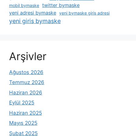
twitter bymaske
mobil bymaske
yeni adresi bymaske
yeni bymaske giriş adresi
yeni giris bymaske
Arşivler
Ağustos 2026
Temmuz 2026
Haziran 2026
Eylül 2025
Haziran 2025
Mayıs 2025
Şubat 2025