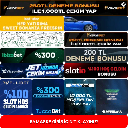
×
BYMASKE GİRİŞ İÇİN TIKLAYINIZ!