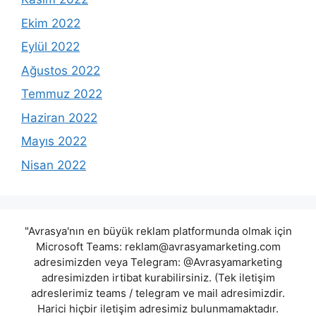
Ekim 2022
Eylül 2022
Ağustos 2022
Temmuz 2022
Haziran 2022
Mayıs 2022
Nisan 2022
"Avrasya'nın en büyük reklam platformunda olmak için
Microsoft Teams:
reklam@avrasyamarketing.com
adresimizden veya Telegram: @Avrasyamarketing
adresimizden irtibat kurabilirsiniz. (Tek iletişim
adreslerimiz teams / telegram ve mail adresimizdir.
Harici hiçbir iletişim adresimiz bulunmamaktadır.