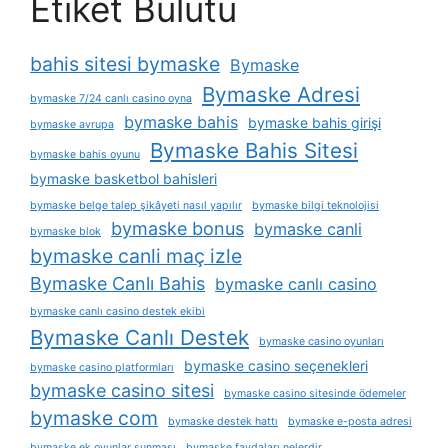
Etiket Bulutu
bahis sitesi bymaske
Bymaske
Bymaske Adresi
bymaske 7/24 canlı casino oyna
bymaske bahis
bymaske bahis girişi
bymaske avrupa
Bymaske Bahis Sitesi
bymaske bahis oyunu
bymaske basketbol bahisleri
bymaske belge talep şikâyeti nasıl yapılır
bymaske bilgi teknolojisi
bymaske bonus
bymaske canli
bymaske blok
bymaske canli maç izle
Bymaske Canlı Bahis
bymaske canlı casino
bymaske canlı casino destek ekibi
Bymaske Canlı Destek
bymaske casino oyunları
bymaske casino seçenekleri
bymaske casino platformları
bymaske casino sitesi
bymaske casino sitesinde ödemeler
bymaske com
bymaske destek hattı
bymaske e-posta adresi
bymaske ek oyunlar sunması
bymaske faydaları nelerdir