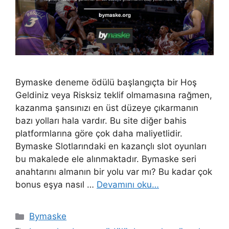
Bymaske deneme ödülü başlangıçta bir Hoş
Geldiniz veya Risksiz teklif olmamasına rağmen,
kazanma şansınızı en üst düzeye çıkarmanın
bazı yolları hala vardır. Bu site diğer bahis
platformlarına göre çok daha maliyetlidir.
Bymaske Slotlarındaki en kazançlı slot oyunları
bu makalede ele alınmaktadır. Bymaske seri
anahtarını almanın bir yolu var mı? Bu kadar çok
bonus eşya nasıl …
Devamını oku…
Kategoriler
Bymaske