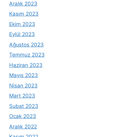
Aralık 2023
Kasım 2023
Ekim 2023
Eylül 2023
Ağustos 2023
Temmuz 2023
Haziran 2023
Mayıs 2023
Nisan 2023
Mart 2023
Şubat 2023
Ocak 2023
Aralık 2022
Kasım 2022