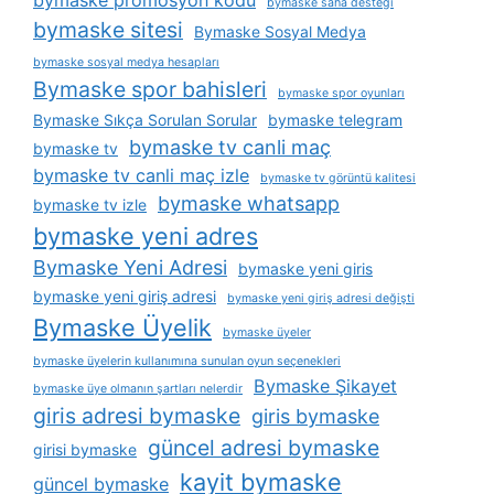
bymaske saha desteği
bymaske sitesi
Bymaske Sosyal Medya
bymaske sosyal medya hesapları
Bymaske spor bahisleri
bymaske spor oyunları
Bymaske Sıkça Sorulan Sorular
bymaske telegram
bymaske tv canli maç
bymaske tv
bymaske tv canli maç izle
bymaske tv görüntü kalitesi
bymaske whatsapp
bymaske tv izle
bymaske yeni adres
Bymaske Yeni Adresi
bymaske yeni giris
bymaske yeni giriş adresi
bymaske yeni giriş adresi değişti
Bymaske Üyelik
bymaske üyeler
bymaske üyelerin kullanımına sunulan oyun seçenekleri
Bymaske Şikayet
bymaske üye olmanın şartları nelerdir
giris adresi bymaske
giris bymaske
güncel adresi bymaske
girisi bymaske
kayit bymaske
güncel bymaske