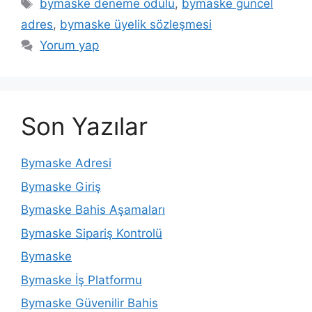
Etiketler
bymaske deneme ödülü
,
bymaske güncel
adres
,
bymaske üyelik sözleşmesi
Yorum yap
Son Yazılar
Bymaske Adresi
Bymaske Giriş
Bymaske Bahis Aşamaları
Bymaske Sipariş Kontrolü
Bymaske
Bymaske İş Platformu
Bymaske Güvenilir Bahis