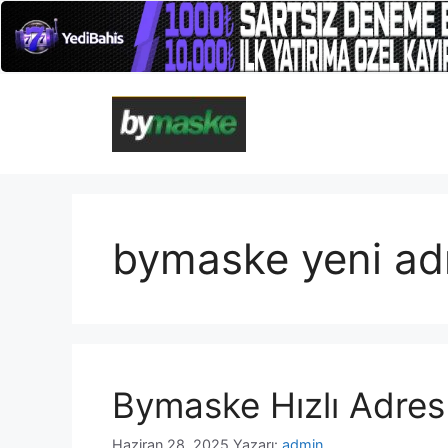
İçeriğe
atla
bymaske yeni ad
Bymaske Hızlı Adres
Haziran 28, 2025
Yazarı:
admin