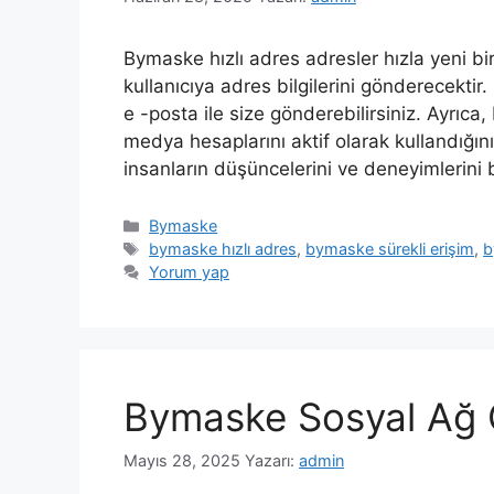
Bymaske hızlı adres adresler hızla yeni bir
kullanıcıya adres bilgilerini gönderecektir.
e -posta ile size gönderebilirsiniz. Ayrıca
medya hesaplarını aktif olarak kullandığı
insanların düşüncelerini ve deneyimlerini
Kategoriler
Bymaske
Etiketler
bymaske hızlı adres
,
bymaske sürekli erişim
,
b
Yorum yap
Bymaske Sosyal Ağ
Mayıs 28, 2025
Yazarı:
admin