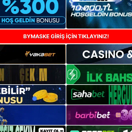
BYMASKE GİRİŞ İÇİN TIKLAYINIZ!