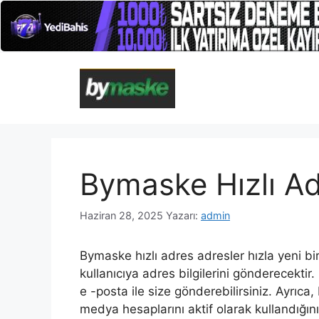
İçeriğe
atla
Bymaske Hızlı A
Haziran 28, 2025
Yazarı:
admin
Bymaske hızlı adres adresler hızla yeni bir
kullanıcıya adres bilgilerini gönderecektir.
e -posta ile size gönderebilirsiniz. Ayrıca
medya hesaplarını aktif olarak kullandığı