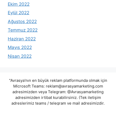
Ekim 2022
Eylül 2022
Ağustos 2022
Temmuz 2022
Haziran 2022
Mayıs 2022
Nisan 2022
"Avrasya'nın en büyük reklam platformunda olmak için
Microsoft Teams:
reklam@avrasyamarketing.com
adresimizden veya Telegram: @Avrasyamarketing
adresimizden irtibat kurabilirsiniz. (Tek iletişim
adreslerimiz teams / telegram ve mail adresimizdir.
Harici hiçbir iletişim adresimiz bulunmamaktadır.
Lütfen itibar etmeyiniz.) Türkiye yasalarına göre 7258