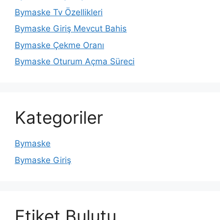
Bymaske Tv Özellikleri
Bymaske Giriş Mevcut Bahis
Bymaske Çekme Oranı
Bymaske Oturum Açma Süreci
Kategoriler
Bymaske
Bymaske Giriş
Etiket Bulutu