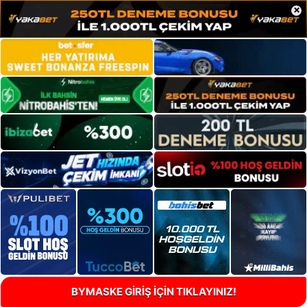
×
BYMASKE GİRİŞ İÇİN TIKLAYINIZ!