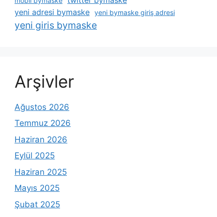
mobil bymaske
yeni adresi bymaske
yeni bymaske giriş adresi
yeni giris bymaske
Arşivler
Ağustos 2026
Temmuz 2026
Haziran 2026
Eylül 2025
Haziran 2025
Mayıs 2025
Şubat 2025