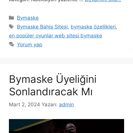
Kategoriler
Bymaske
Etiketler
Bymaske Bahis Sitesi
,
bymaske özellikleri
,
en popüler oyunlar web sitesi bymaske
Yorum yap
Bymaske Üyeliğini
Sonlandıracak Mı
Mart 2, 2024
Yazarı:
admin