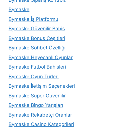
Bymaske
Bymaske İş Platformu
Bymaske Güvenilir Bahis
Bymaske Bonus Çeşitleri
Bymaske Sohbet Özelliği
Bymaske Heyecanlı Oyunlar
Bymaske Futbol Bahisleri
Bymaske Oyun Türleri
Bymaske İletişim Seçenekleri
Bymaske Süper Güvenilir
Bymaske Bingo Yarışları
Bymaske Rekabetçi Oranlar
Bymaske Casino Kategorileri