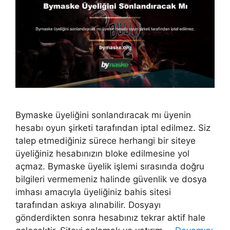
Bymaske üyeliğini sonlandıracak mı üyenin
hesabı oyun şirketi tarafından iptal edilmez. Siz
talep etmediğiniz sürece herhangi bir siteye
üyeliğiniz hesabınızın bloke edilmesine yol
açmaz. Bymaske üyelik işlemi sırasında doğru
bilgileri vermemeniz halinde güvenlik ve dosya
imhası amacıyla üyeliğiniz bahis sitesi
tarafından askıya alınabilir. Dosyayı
gönderdikten sonra hesabınız tekrar aktif hale