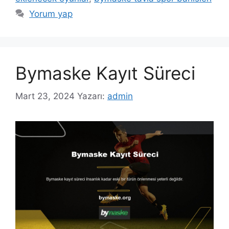
Yorum yap
Bymaske Kayıt Süreci
Mart 23, 2024
Yazarı:
admin