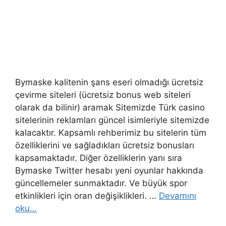
Bymaske kalitenin şans eseri olmadığı ücretsiz
çevirme siteleri (ücretsiz bonus web siteleri
olarak da bilinir) aramak Sitemizde Türk casino
sitelerinin reklamları güncel isimleriyle sitemizde
kalacaktır. Kapsamlı rehberimiz bu sitelerin tüm
özelliklerini ve sağladıkları ücretsiz bonusları
kapsamaktadır. Diğer özelliklerin yanı sıra
Bymaske Twitter hesabı yeni oyunlar hakkında
güncellemeler sunmaktadır. Ve büyük spor
etkinlikleri için oran değişiklikleri. …
Devamını
oku…