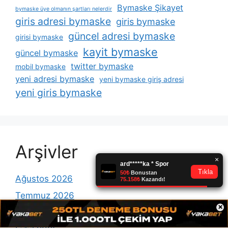
Bymaske Şikayet
bymaske üye olmanın şartları nelerdir
giris adresi bymaske
giris bymaske
güncel adresi bymaske
girisi bymaske
kayit bymaske
güncel bymaske
twitter bymaske
mobil bymaske
yeni adresi bymaske
yeni bymaske giriş adresi
yeni giris bymaske
Arşivler
Ağustos 2026
Temmuz 2026
×
Haziran 2026