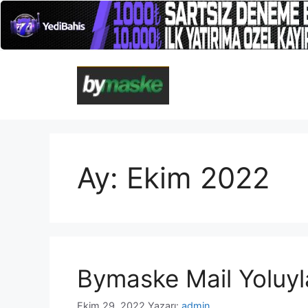
İçeriğe
atla
Ay:
Ekim 2022
Bymaske Mail Yoluyl
Ekim 29, 2022
Yazarı:
admin