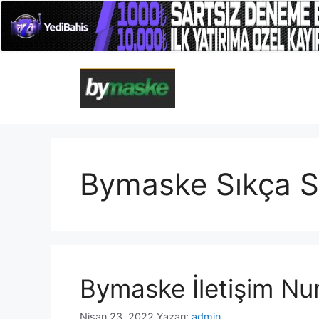
İçeriğe
atla
Bymaske Sıkça S
Bymaske İletişim Nu
Nisan 23, 2022
Yazarı:
admin