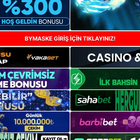
BYMASKE GİRİŞ İÇİN TIKLAYINIZ!