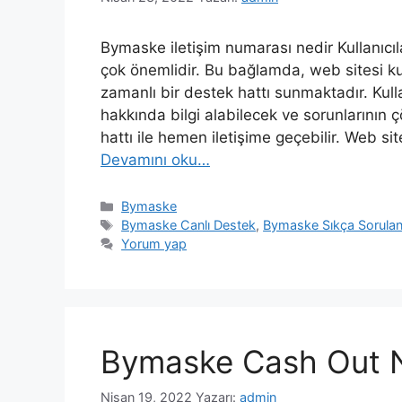
Bymaske iletişim numarası nedir Kullanıcıl
çok önemlidir. Bu bağlamda, web sitesi kul
zamanlı bir destek hattı sunmaktadır. Kulla
hakkında bilgi alabilecek ve sorunlarının
hattı ile hemen iletişime geçebilir. Web sit
Devamını oku…
Kategoriler
Bymaske
Etiketler
Bymaske Canlı Destek
,
Bymaske Sıkça Sorulan
Yorum yap
Bymaske Cash Out Nas
Nisan 19, 2022
Yazarı:
admin