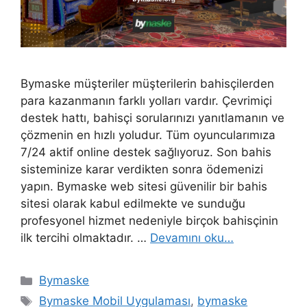
Bymaske müşteriler müşterilerin bahisçilerden
para kazanmanın farklı yolları vardır. Çevrimiçi
destek hattı, bahisçi sorularınızı yanıtlamanın ve
çözmenin en hızlı yoludur. Tüm oyuncularımıza
7/24 aktif online destek sağlıyoruz. Son bahis
sisteminize karar verdikten sonra ödemenizi
yapın. Bymaske web sitesi güvenilir bir bahis
sitesi olarak kabul edilmekte ve sunduğu
profesyonel hizmet nedeniyle birçok bahisçinin
ilk tercihi olmaktadır. …
Devamını oku…
Kategoriler
Bymaske
Etiketler
Bymaske Mobil Uygulaması
,
bymaske