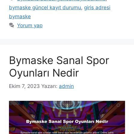
bymaske güncel kayıt durumu
,
giris adresi
bymaske
Yorum yap
Bymaske Sanal Spor
Oyunları Nedir
Ekim 7, 2023
Yazarı:
admin