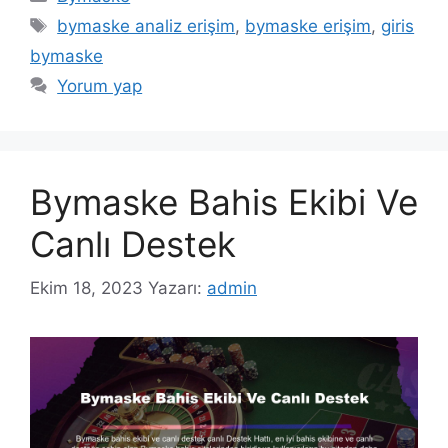
Etiketler
bymaske analiz erişim
,
bymaske erişim
,
giris
bymaske
Yorum yap
Bymaske Bahis Ekibi Ve
Canlı Destek
Ekim 18, 2023
Yazarı:
admin