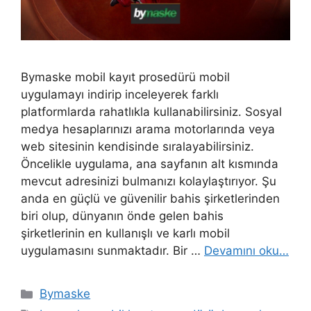
Bymaske mobil kayıt prosedürü mobil
uygulamayı indirip inceleyerek farklı
platformlarda rahatlıkla kullanabilirsiniz. Sosyal
medya hesaplarınızı arama motorlarında veya
web sitesinin kendisinde sıralayabilirsiniz.
Öncelikle uygulama, ana sayfanın alt kısmında
mevcut adresinizi bulmanızı kolaylaştırıyor. Şu
anda en güçlü ve güvenilir bahis şirketlerinden
biri olup, dünyanın önde gelen bahis
şirketlerinin en kullanışlı ve karlı mobil
uygulamasını sunmaktadır. Bir …
Devamını oku…
Kategoriler
Bymaske