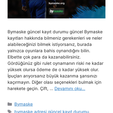
Bymaske güncel kayıt durumu güncel Bymaske
kayıtları hakkında bilmeniz gerekenleri ve neler
alabileceğinizi bilmek istiyorsanız, burada
yalnızca oyunlara bahis oynandığını bilin.
Elbette çok para da kazanabilirsiniz.
Gördüğünüz gibi rulet oynamanın riski ne kadar
yüksek olursa ödeme de o kadar yüksek olur.
İpuçları arıyorsanız büyük kazanma şansınızı
kaçırmayın. Diğer olası seçenekleri bulmak için
harekete geçin. Çift, …
Devamını oku…
Kategoriler
Bymaske
Etiketler
bymaske adresi güncel kayıt durumu
,