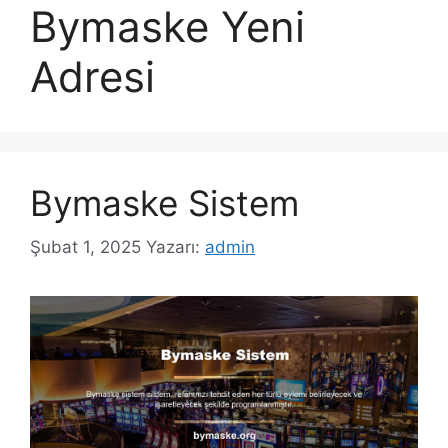
Bymaske Yeni
Adresi
Bymaske Sistem
Şubat 1, 2025
Yazarı:
admin