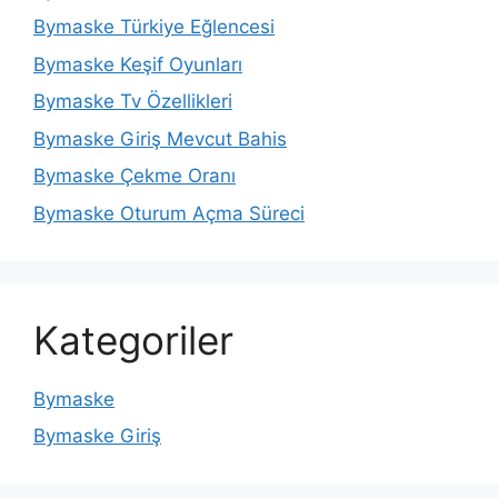
Bymaske Türkiye Eğlencesi
Bymaske Keşif Oyunları
Bymaske Tv Özellikleri
Bymaske Giriş Mevcut Bahis
Bymaske Çekme Oranı
Bymaske Oturum Açma Süreci
Kategoriler
Bymaske
Bymaske Giriş