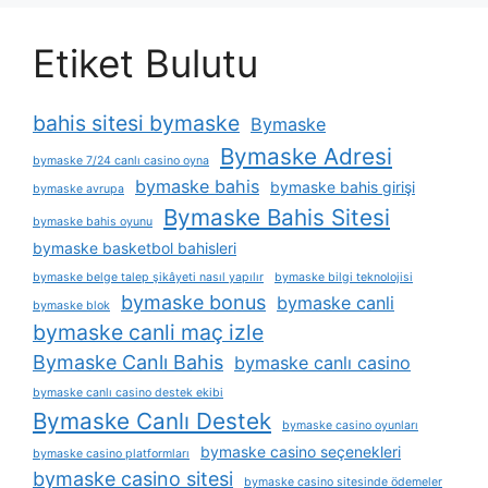
Etiket Bulutu
bahis sitesi bymaske
Bymaske
Bymaske Adresi
bymaske 7/24 canlı casino oyna
bymaske bahis
bymaske bahis girişi
bymaske avrupa
Bymaske Bahis Sitesi
bymaske bahis oyunu
bymaske basketbol bahisleri
bymaske belge talep şikâyeti nasıl yapılır
bymaske bilgi teknolojisi
bymaske bonus
bymaske canli
bymaske blok
bymaske canli maç izle
Bymaske Canlı Bahis
bymaske canlı casino
bymaske canlı casino destek ekibi
Bymaske Canlı Destek
bymaske casino oyunları
bymaske casino seçenekleri
bymaske casino platformları
bymaske casino sitesi
bymaske casino sitesinde ödemeler