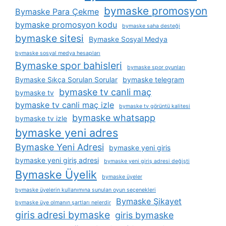
bymaske promosyon
Bymaske Para Çekme
bymaske promosyon kodu
bymaske saha desteği
bymaske sitesi
Bymaske Sosyal Medya
bymaske sosyal medya hesapları
Bymaske spor bahisleri
bymaske spor oyunları
Bymaske Sıkça Sorulan Sorular
bymaske telegram
bymaske tv canli maç
bymaske tv
bymaske tv canli maç izle
bymaske tv görüntü kalitesi
bymaske whatsapp
bymaske tv izle
bymaske yeni adres
Bymaske Yeni Adresi
bymaske yeni giris
bymaske yeni giriş adresi
bymaske yeni giriş adresi değişti
Bymaske Üyelik
bymaske üyeler
bymaske üyelerin kullanımına sunulan oyun seçenekleri
Bymaske Şikayet
bymaske üye olmanın şartları nelerdir
giris adresi bymaske
giris bymaske