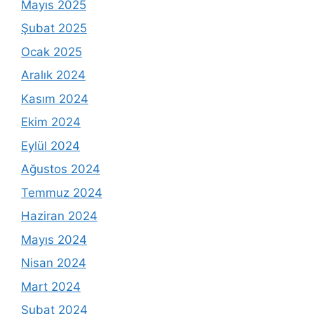
Mayıs 2025
Şubat 2025
Ocak 2025
Aralık 2024
Kasım 2024
Ekim 2024
Eylül 2024
Ağustos 2024
Temmuz 2024
Haziran 2024
Mayıs 2024
Nisan 2024
Mart 2024
Şubat 2024