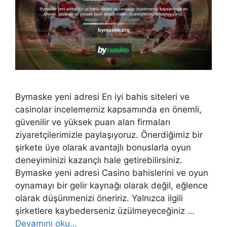
Bymaske yeni adresi En iyi bahis siteleri ve
casinolar incelememiz kapsamında en önemli,
güvenilir ve yüksek puan alan firmaları
ziyaretçilerimizle paylaşıyoruz. Önerdiğimiz bir
şirkete üye olarak avantajlı bonuslarla oyun
deneyiminizi kazançlı hale getirebilirsiniz.
Bymaske yeni adresi Casino bahislerini ve oyun
oynamayı bir gelir kaynağı olarak değil, eğlence
olarak düşünmenizi öneririz. Yalnızca ilgili
şirketlere kaybederseniz üzülmeyeceğiniz …
Devamını oku…