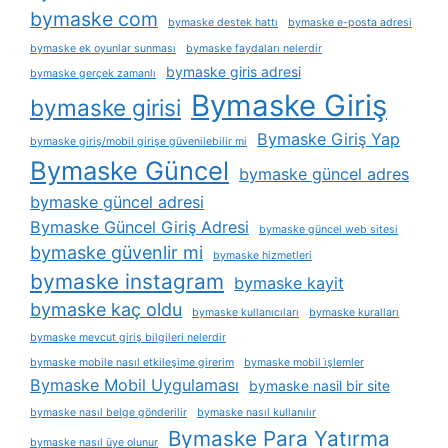
bymaske com
bymaske destek hattı
bymaske e-posta adresi
bymaske ek oyunlar sunması
bymaske faydaları nelerdir
bymaske giris adresi
bymaske gerçek zamanlı
Bymaske Giriş
bymaske girisi
Bymaske Giriş Yap
bymaske giriş/mobil girişe güvenilebilir mi
Bymaske Güncel
bymaske güncel adres
bymaske güncel adresi
Bymaske Güncel Giriş Adresi
bymaske güncel web sitesi
bymaske güvenlir mi
bymaske hizmetleri
bymaske instagram
bymaske kayit
bymaske kaç oldu
bymaske kullanıcıları
bymaske kuralları
bymaske mevcut giriş bilgileri nelerdir
bymaske mobile nasıl etkileşime girerim
bymaske mobil i̇şlemler
Bymaske Mobil Uygulaması
bymaske nasil bir site
bymaske nasıl belge gönderilir
bymaske nasıl kullanılır
Bymaske Para Yatırma
bymaske nasıl üye olunur