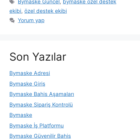
Etiketler
Bymaske Güncel
,
bymaske özel destek
ekibi
,
özel destek ekibi
Yorum yap
Son Yazılar
Bymaske Adresi
Bymaske Giriş
Bymaske Bahis Aşamaları
Bymaske Sipariş Kontrolü
Bymaske
Bymaske İş Platformu
Bymaske Güvenilir Bahis