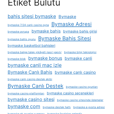
Etiket Bulutu
bahis sitesi bymaske
Bymaske
Bymaske Adresi
bymaske 7/24 canlı casino oyna
bymaske bahis
bymaske bahis girişi
bymaske avrupa
Bymaske Bahis Sitesi
bymaske bahis oyunu
bymaske basketbol bahisleri
bymaske belge talep şikâyeti nasıl yapılır
bymaske bilgi teknolojisi
bymaske bonus
bymaske canli
bymaske blok
bymaske canli maç izle
Bymaske Canlı Bahis
bymaske canlı casino
bymaske canlı casino destek ekibi
Bymaske Canlı Destek
bymaske casino oyunları
bymaske casino seçenekleri
bymaske casino platformları
bymaske casino sitesi
bymaske casino sitesinde ödemeler
bymaske com
bymaske destek hattı
bymaske e-posta adresi
bymaske ek oyunlar sunması
bymaske faydaları nelerdir