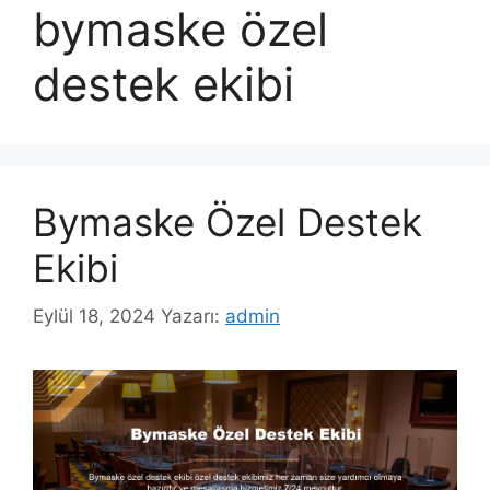
bymaske özel
destek ekibi
Bymaske Özel Destek
Ekibi
Eylül 18, 2024
Yazarı:
admin