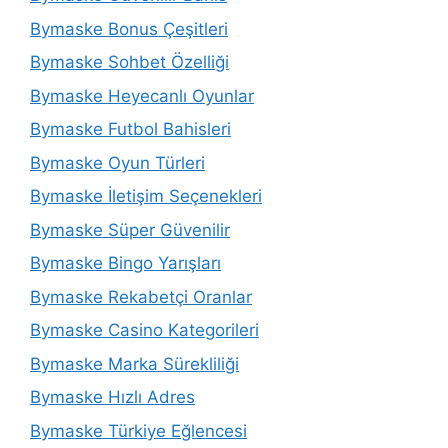
Bymaske Bonus Çeşitleri
Bymaske Sohbet Özelliği
Bymaske Heyecanlı Oyunlar
Bymaske Futbol Bahisleri
Bymaske Oyun Türleri
Bymaske İletişim Seçenekleri
Bymaske Süper Güvenilir
Bymaske Bingo Yarışları
Bymaske Rekabetçi Oranlar
Bymaske Casino Kategorileri
Bymaske Marka Sürekliliği
Bymaske Hızlı Adres
Bymaske Türkiye Eğlencesi