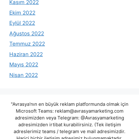
Kasım 2022
Ekim 2022
Eylül 2022
Ağustos 2022
Temmuz 2022
Haziran 2022
Mayıs 2022
Nisan 2022
"Avrasya'nın en büyük reklam platformunda olmak için
Microsoft Teams:
reklam@avrasyamarketing.com
adresimizden veya Telegram: @Avrasyamarketing
adresimizden irtibat kurabilirsiniz. (Tek iletişim
adreslerimiz teams / telegram ve mail adresimizdir.
Harici hiçbir iletişim adresimiz bulunmamaktadır.