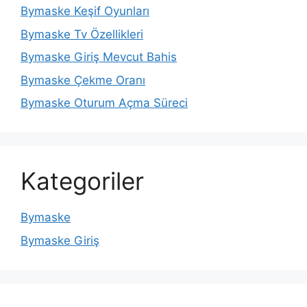
Bymaske Keşif Oyunları
Bymaske Tv Özellikleri
Bymaske Giriş Mevcut Bahis
Bymaske Çekme Oranı
Bymaske Oturum Açma Süreci
Kategoriler
Bymaske
Bymaske Giriş