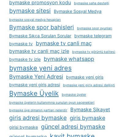
bymaske promosyon kodu
bymaske saha desteği
bymaske sitesi
Bymaske Sosyal Medya
bymaske sosyal medya hesapları
Bymaske spor bahisleri
bymaske spor oyunları
Bymaske Sıkça Sorulan Sorular
bymaske telegram
bymaske tv canli maç
bymaske tv
bymaske tv canli maç izle
bymaske tv görüntü kalitesi
bymaske whatsapp
bymaske tv izle
bymaske yeni adres
Bymaske Yeni Adresi
bymaske yeni giris
bymaske yeni giriş adresi
bymaske yeni giriş adresi değişti
Bymaske Üyelik
bymaske üyeler
bymaske üyelerin kullanımına sunulan oyun seçenekleri
Bymaske Şikayet
bymaske üye olmanın şartları nelerdir
giris adresi bymaske
giris bymaske
güncel adresi bymaske
girisi bymaske
kayit bymaske
güncel bymaske