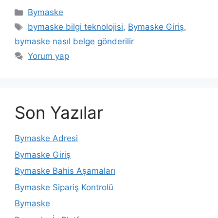
Kategoriler
Bymaske
Etiketler
bymaske bilgi teknolojisi
,
Bymaske Giriş
,
bymaske nasıl belge gönderilir
Yorum yap
Son Yazılar
Bymaske Adresi
Bymaske Giriş
Bymaske Bahis Aşamaları
Bymaske Sipariş Kontrolü
Bymaske