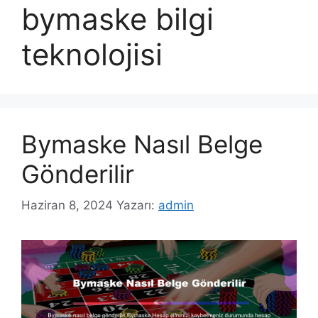
bymaske bilgi
teknolojisi
Bymaske Nasıl Belge
Gönderilir
Haziran 8, 2024
Yazarı:
admin