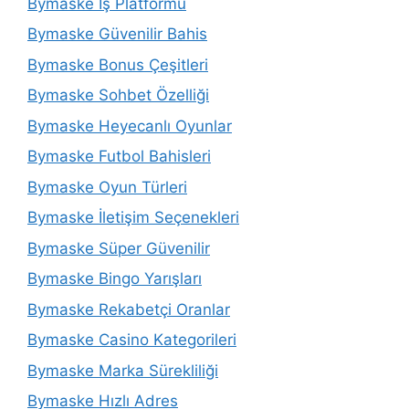
Bymaske İş Platformu
Bymaske Güvenilir Bahis
Bymaske Bonus Çeşitleri
Bymaske Sohbet Özelliği
Bymaske Heyecanlı Oyunlar
Bymaske Futbol Bahisleri
Bymaske Oyun Türleri
Bymaske İletişim Seçenekleri
Bymaske Süper Güvenilir
Bymaske Bingo Yarışları
Bymaske Rekabetçi Oranlar
Bymaske Casino Kategorileri
Bymaske Marka Sürekliliği
Bymaske Hızlı Adres