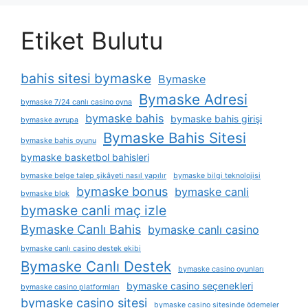
Etiket Bulutu
bahis sitesi bymaske
Bymaske
Bymaske Adresi
bymaske 7/24 canlı casino oyna
bymaske bahis
bymaske bahis girişi
bymaske avrupa
Bymaske Bahis Sitesi
bymaske bahis oyunu
bymaske basketbol bahisleri
bymaske belge talep şikâyeti nasıl yapılır
bymaske bilgi teknolojisi
bymaske bonus
bymaske canli
bymaske blok
bymaske canli maç izle
Bymaske Canlı Bahis
bymaske canlı casino
bymaske canlı casino destek ekibi
Bymaske Canlı Destek
bymaske casino oyunları
bymaske casino seçenekleri
bymaske casino platformları
bymaske casino sitesi
bymaske casino sitesinde ödemeler