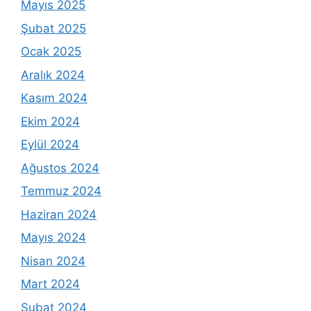
Mayıs 2025
Şubat 2025
Ocak 2025
Aralık 2024
Kasım 2024
Ekim 2024
Eylül 2024
Ağustos 2024
Temmuz 2024
Haziran 2024
Mayıs 2024
Nisan 2024
Mart 2024
Şubat 2024