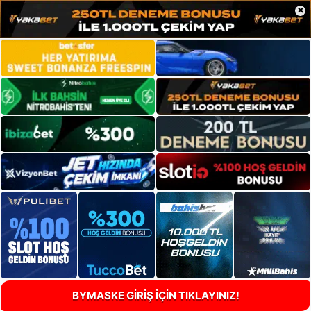
×
BYMASKE GİRİŞ İÇİN TIKLAYINIZ!