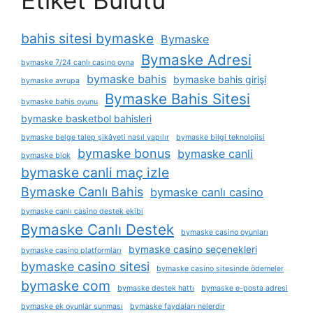
Etiket Bulutu
bahis sitesi bymaske
Bymaske
Bymaske Adresi
bymaske 7/24 canlı casino oyna
bymaske bahis
bymaske bahis girişi
bymaske avrupa
Bymaske Bahis Sitesi
bymaske bahis oyunu
bymaske basketbol bahisleri
bymaske belge talep şikâyeti nasıl yapılır
bymaske bilgi teknolojisi
bymaske bonus
bymaske canli
bymaske blok
bymaske canli maç izle
Bymaske Canlı Bahis
bymaske canlı casino
bymaske canlı casino destek ekibi
Bymaske Canlı Destek
bymaske casino oyunları
bymaske casino seçenekleri
bymaske casino platformları
bymaske casino sitesi
bymaske casino sitesinde ödemeler
bymaske com
bymaske destek hattı
bymaske e-posta adresi
bymaske ek oyunlar sunması
bymaske faydaları nelerdir