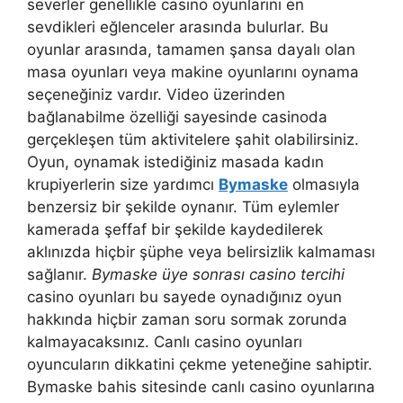
severler genellikle casino oyunlarını en
sevdikleri eğlenceler arasında bulurlar. Bu
oyunlar arasında, tamamen şansa dayalı olan
masa oyunları veya makine oyunlarını oynama
seçeneğiniz vardır. Video üzerinden
bağlanabilme özelliği sayesinde casinoda
gerçekleşen tüm aktivitelere şahit olabilirsiniz.
Oyun, oynamak istediğiniz masada kadın
krupiyerlerin size yardımcı
Bymaske
olmasıyla
benzersiz bir şekilde oynanır. Tüm eylemler
kamerada şeffaf bir şekilde kaydedilerek
aklınızda hiçbir şüphe veya belirsizlik kalmaması
sağlanır.
Bymaske üye sonrası casino tercihi
casino oyunları bu sayede oynadığınız oyun
hakkında hiçbir zaman soru sormak zorunda
kalmayacaksınız. Canlı casino oyunları
oyuncuların dikkatini çekme yeteneğine sahiptir.
Bymaske bahis sitesinde canlı casino oyunlarına