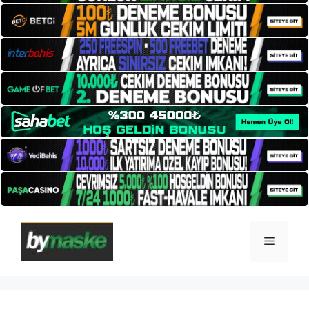
İçeriğe
atla
Menü