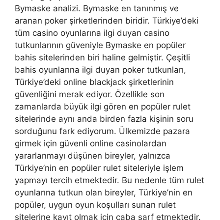
Bymaske analizi. Bymaske en tanınmış ve
aranan poker şirketlerinden biridir. Türkiye’deki
tüm casino oyunlarına ilgi duyan casino
tutkunlarının güveniyle Bymaske en popüler
bahis sitelerinden biri haline gelmiştir. Çeşitli
bahis oyunlarına ilgi duyan poker tutkunları,
Türkiye’deki online blackjack şirketlerinin
güvenliğini merak ediyor. Özellikle son
zamanlarda büyük ilgi gören en popüler rulet
sitelerinde aynı anda birden fazla kişinin soru
sorduğunu fark ediyorum. Ülkemizde pazara
girmek için güvenli online casinolardan
yararlanmayı düşünen bireyler, yalnızca
Türkiye’nin en popüler rulet siteleriyle işlem
yapmayı tercih etmektedir. Bu nedenle tüm rulet
oyunlarına tutkun olan bireyler, Türkiye’nin en
popüler, uygun oyun koşulları sunan rulet
sitelerine kayıt olmak için çaba sarf etmektedir.