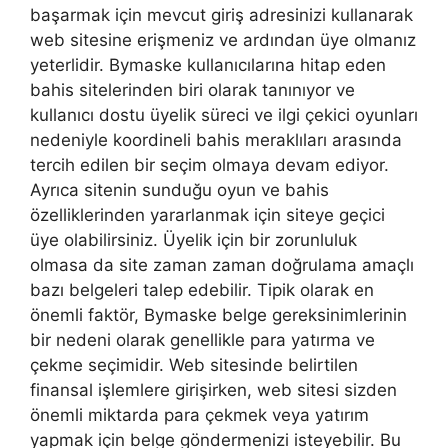
başarmak için mevcut giriş adresinizi kullanarak
web sitesine erişmeniz ve ardından üye olmanız
yeterlidir. Bymaske kullanıcılarına hitap eden
bahis sitelerinden biri olarak tanınıyor ve
kullanıcı dostu üyelik süreci ve ilgi çekici oyunları
nedeniyle koordineli bahis meraklıları arasında
tercih edilen bir seçim olmaya devam ediyor.
Ayrıca sitenin sunduğu oyun ve bahis
özelliklerinden yararlanmak için siteye geçici
üye olabilirsiniz. Üyelik için bir zorunluluk
olmasa da site zaman zaman doğrulama amaçlı
bazı belgeleri talep edebilir. Tipik olarak en
önemli faktör, Bymaske belge gereksinimlerinin
bir nedeni olarak genellikle para yatırma ve
çekme seçimidir. Web sitesinde belirtilen
finansal işlemlere girişirken, web sitesi sizden
önemli miktarda para çekmek veya yatırım
yapmak için belge göndermenizi isteyebilir. Bu