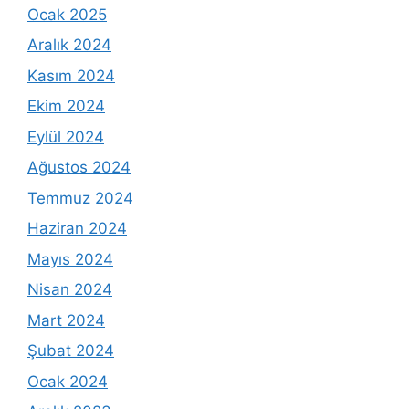
Ocak 2025
Aralık 2024
Kasım 2024
Ekim 2024
Eylül 2024
Ağustos 2024
Temmuz 2024
Haziran 2024
Mayıs 2024
Nisan 2024
Mart 2024
Şubat 2024
Ocak 2024