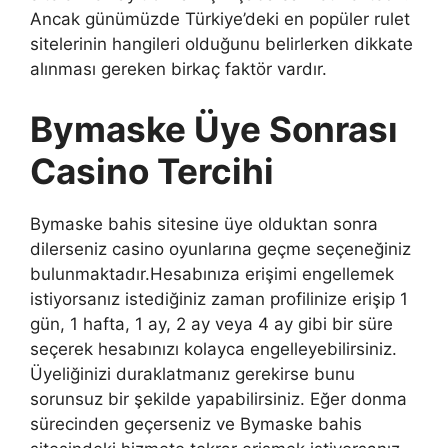
Ancak günümüzde Türkiye’deki en popüler rulet
sitelerinin hangileri olduğunu belirlerken dikkate
alınması gereken birkaç faktör vardır.
Bymaske Üye Sonrası
Casino Tercihi
Bymaske bahis sitesine üye olduktan sonra
dilerseniz casino oyunlarına geçme seçeneğiniz
bulunmaktadır.Hesabınıza erişimi engellemek
istiyorsanız istediğiniz zaman profilinize erişip 1
gün, 1 hafta, 1 ay, 2 ay veya 4 ay gibi bir süre
seçerek hesabınızı kolayca engelleyebilirsiniz.
Üyeliğinizi duraklatmanız gerekirse bunu
sorunsuz bir şekilde yapabilirsiniz. Eğer donma
sürecinden geçerseniz ve Bymaske bahis