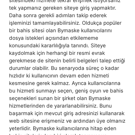
sitesindeki hizmete tekrar erişmek istiyorsanız
tek yapmanız gereken siteye giriş yapmaktır.
Daha sonra gerekli adımları takip ederek
işleminizi tamamlayabilirsiniz. Oldukça popüler
bir bahis sitesi olan Bymaske kullanıcılarını
dosya istekleri açısından etkilememe
konusundaki kararlılığıyla tanındı. Siteye
kaydolmak için herhangi bir resmi evrak
gerekmese de sitenin belirli belgeleri talep ettiği
durumlar olabilir. Bu senaryoda süreç o kadar
hızlıdır ki kullanıcının devam eden hizmeti
kesmesine gerek kalmaz. Ayrıca kullanıcılarına
bu hizmeti sunmayı seçen, geniş oyun ve bahis
seçenekleri sunan bir şirket olan Bymaske
hizmetlerinden de yararlanabilirsiniz. Bunu
başarmak için mevcut giriş adresinizi kullanarak
web sitesine erişmeniz ve ardından üye olmanız
yeterlidir. Bymaske kullanıcılarına hitap eden