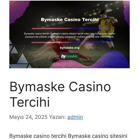
Bymaske Casino
Tercihi
Mayıs 24, 2025
Yazarı:
admin
Bymaske casino tercihi Bymaske casino sitesini