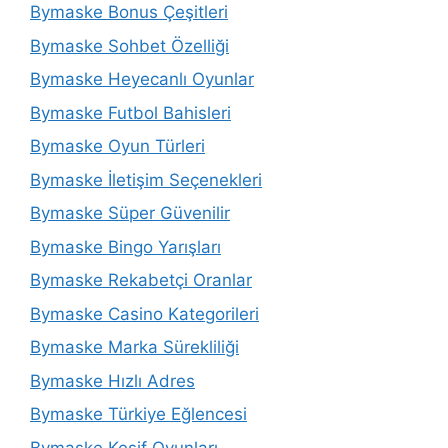
Bymaske Bonus Çeşitleri
Bymaske Sohbet Özelliği
Bymaske Heyecanlı Oyunlar
Bymaske Futbol Bahisleri
Bymaske Oyun Türleri
Bymaske İletişim Seçenekleri
Bymaske Süper Güvenilir
Bymaske Bingo Yarışları
Bymaske Rekabetçi Oranlar
Bymaske Casino Kategorileri
Bymaske Marka Sürekliliği
Bymaske Hızlı Adres
Bymaske Türkiye Eğlencesi
Bymaske Keşif Oyunları