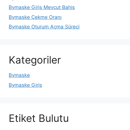
Bymaske Giriş Mevcut Bahis
Bymaske Çekme Oranı
Bymaske Oturum Açma Süreci
Kategoriler
Bymaske
Bymaske Giriş
Etiket Bulutu