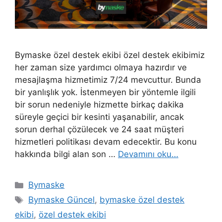
Bymaske özel destek ekibi özel destek ekibimiz
her zaman size yardımcı olmaya hazırdır ve
mesajlaşma hizmetimiz 7/24 mevcuttur. Bunda
bir yanlışlık yok. İstenmeyen bir yöntemle ilgili
bir sorun nedeniyle hizmette birkaç dakika
süreyle geçici bir kesinti yaşanabilir, ancak
sorun derhal çözülecek ve 24 saat müşteri
hizmetleri politikası devam edecektir. Bu konu
hakkında bilgi alan son …
Devamını oku…
Kategoriler
Bymaske
Etiketler
Bymaske Güncel
,
bymaske özel destek
ekibi
,
özel destek ekibi