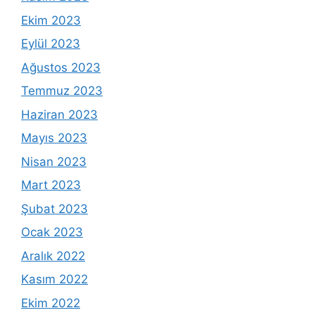
Ekim 2023
Eylül 2023
Ağustos 2023
Temmuz 2023
Haziran 2023
Mayıs 2023
Nisan 2023
Mart 2023
Şubat 2023
Ocak 2023
Aralık 2022
Kasım 2022
Ekim 2022