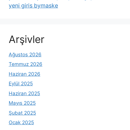
yeni giris bymaske
Arşivler
Ağustos 2026
Temmuz 2026
Haziran 2026
Eylül 2025
Haziran 2025
Mayıs 2025
Şubat 2025
Ocak 2025