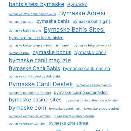
bahis sitesi bymaske
Bymaske
Bymaske Adresi
bymaske 7/24 canlı casino oyna
bymaske bahis
bymaske bahis girişi
bymaske avrupa
Bymaske Bahis Sitesi
bymaske bahis oyunu
bymaske basketbol bahisleri
bymaske belge talep şikâyeti nasıl yapılır
bymaske bilgi teknolojisi
bymaske bonus
bymaske canli
bymaske blok
bymaske canli maç izle
Bymaske Canlı Bahis
bymaske canlı casino
bymaske canlı casino destek ekibi
Bymaske Canlı Destek
bymaske casino oyunları
bymaske casino seçenekleri
bymaske casino platformları
bymaske casino sitesi
bymaske casino sitesinde ödemeler
bymaske com
bymaske destek hattı
bymaske e-posta adresi
bymaske ek oyunlar sunması
bymaske faydaları nelerdir
bymaske giris adresi
bymaske gerçek zamanlı