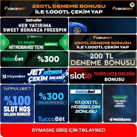
×
BYMASKE GİRİŞ İÇİN TIKLAYINIZ!