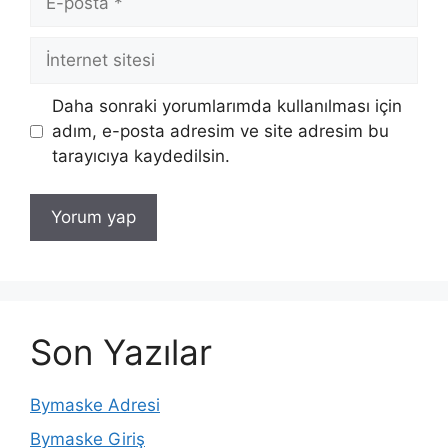
posta
İnternet
sitesi
Daha sonraki yorumlarımda kullanılması için
adım, e-posta adresim ve site adresim bu
tarayıcıya kaydedilsin.
Son Yazılar
Bymaske Adresi
Bymaske Giriş