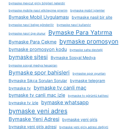
bymaske mevcut giriş bilgileri nelerdir
bymaske mobile nasıl etkileşime girerim
bymaske mobil i̇şlemler
Bymaske Mobil Uygulaması
bymaske nasil bir site
bymaske nasıl belge gönderilir
bymaske nasıl kullanılır
Bymaske Para Yatırma
bymaske nasıl üye olunur
bymaske promosyon
Bymaske Para Çekme
bymaske promosyon kodu
bymaske saha desteği
bymaske sitesi
Bymaske Sosyal Medya
bymaske sosyal medya hesapları
Bymaske spor bahisleri
bymaske spor oyunları
Bymaske Sıkça Sorulan Sorular
bymaske telegram
bymaske tv canli maç
bymaske tv
bymaske tv canli maç izle
bymaske tv görüntü kalitesi
bymaske whatsapp
bymaske tv izle
bymaske yeni adres
Bymaske Yeni Adresi
bymaske yeni giris
bymaske yeni giriş adresi
bymaske yeni giriş adresi değişti