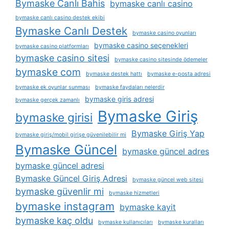
Bymaske Canlı Bahis
bymaske canlı casino
bymaske canlı casino destek ekibi
Bymaske Canlı Destek
bymaske casino oyunları
bymaske casino seçenekleri
bymaske casino platformları
bymaske casino sitesi
bymaske casino sitesinde ödemeler
bymaske com
bymaske destek hattı
bymaske e-posta adresi
bymaske ek oyunlar sunması
bymaske faydaları nelerdir
bymaske giris adresi
bymaske gerçek zamanlı
Bymaske Giriş
bymaske girisi
Bymaske Giriş Yap
bymaske giriş/mobil girişe güvenilebilir mi
Bymaske Güncel
bymaske güncel adres
bymaske güncel adresi
Bymaske Güncel Giriş Adresi
bymaske güncel web sitesi
bymaske güvenlir mi
bymaske hizmetleri
bymaske instagram
bymaske kayit
bymaske kaç oldu
bymaske kullanıcıları
bymaske kuralları