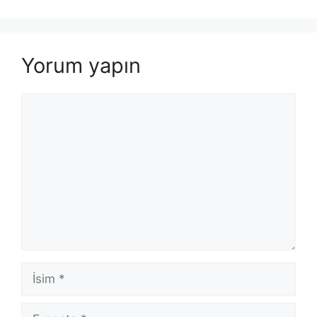
Yorum yapın
Yorum
İsim
E-