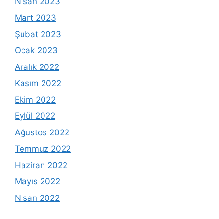
Nisan 2023
Mart 2023
Şubat 2023
Ocak 2023
Aralık 2022
Kasım 2022
Ekim 2022
Eylül 2022
Ağustos 2022
Temmuz 2022
Haziran 2022
Mayıs 2022
Nisan 2022