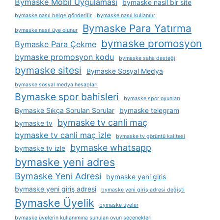
Bymaske Mobil Uygulaması
bymaske nasil bir site
bymaske nasıl belge gönderilir
bymaske nasıl kullanılır
Bymaske Para Yatırma
bymaske nasıl üye olunur
bymaske promosyon
Bymaske Para Çekme
bymaske promosyon kodu
bymaske saha desteği
bymaske sitesi
Bymaske Sosyal Medya
bymaske sosyal medya hesapları
Bymaske spor bahisleri
bymaske spor oyunları
Bymaske Sıkça Sorulan Sorular
bymaske telegram
bymaske tv canli maç
bymaske tv
bymaske tv canli maç izle
bymaske tv görüntü kalitesi
bymaske whatsapp
bymaske tv izle
bymaske yeni adres
Bymaske Yeni Adresi
bymaske yeni giris
bymaske yeni giriş adresi
bymaske yeni giriş adresi değişti
Bymaske Üyelik
bymaske üyeler
bymaske üyelerin kullanımına sunulan oyun seçenekleri