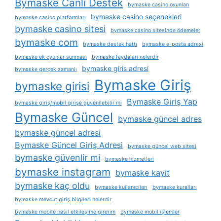
Bymaske Canlı Destek
bymaske casino oyunları
bymaske casino seçenekleri
bymaske casino platformları
bymaske casino sitesi
bymaske casino sitesinde ödemeler
bymaske com
bymaske destek hattı
bymaske e-posta adresi
bymaske ek oyunlar sunması
bymaske faydaları nelerdir
bymaske giris adresi
bymaske gerçek zamanlı
Bymaske Giriş
bymaske girisi
Bymaske Giriş Yap
bymaske giriş/mobil girişe güvenilebilir mi
Bymaske Güncel
bymaske güncel adres
bymaske güncel adresi
Bymaske Güncel Giriş Adresi
bymaske güncel web sitesi
bymaske güvenlir mi
bymaske hizmetleri
bymaske instagram
bymaske kayit
bymaske kaç oldu
bymaske kullanıcıları
bymaske kuralları
bymaske mevcut giriş bilgileri nelerdir
bymaske mobile nasıl etkileşime girerim
bymaske mobil i̇şlemler