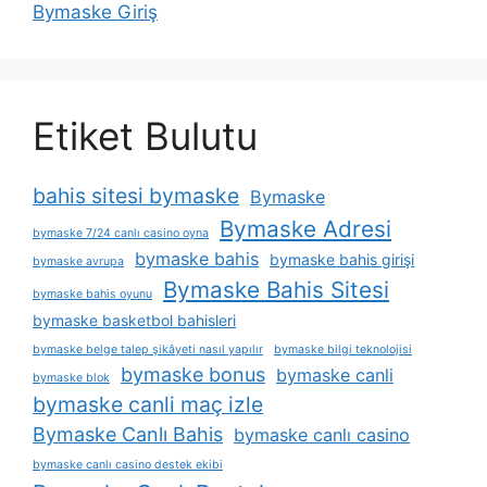
Bymaske Giriş
Etiket Bulutu
bahis sitesi bymaske
Bymaske
Bymaske Adresi
bymaske 7/24 canlı casino oyna
bymaske bahis
bymaske bahis girişi
bymaske avrupa
Bymaske Bahis Sitesi
bymaske bahis oyunu
bymaske basketbol bahisleri
bymaske belge talep şikâyeti nasıl yapılır
bymaske bilgi teknolojisi
bymaske bonus
bymaske canli
bymaske blok
bymaske canli maç izle
Bymaske Canlı Bahis
bymaske canlı casino
bymaske canlı casino destek ekibi