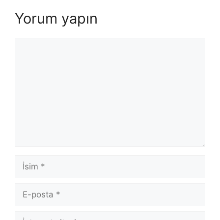
Yorum yapın
Yorum
İsim
E-
posta
İnternet