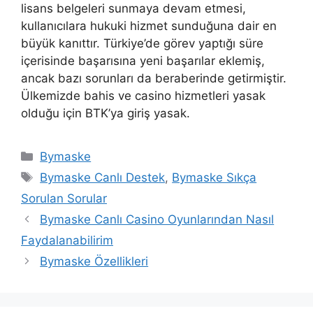
lisans belgeleri sunmaya devam etmesi,
kullanıcılara hukuki hizmet sunduğuna dair en
büyük kanıttır. Türkiye’de görev yaptığı süre
içerisinde başarısına yeni başarılar eklemiş,
ancak bazı sorunları da beraberinde getirmiştir.
Ülkemizde bahis ve casino hizmetleri yasak
olduğu için BTK’ya giriş yasak.
Kategoriler
Bymaske
Etiketler
Bymaske Canlı Destek
,
Bymaske Sıkça
Sorulan Sorular
Yazı
Bymaske Canlı Casino Oyunlarından Nasıl
dolaşımı
Faydalanabilirim
Bymaske Özellikleri