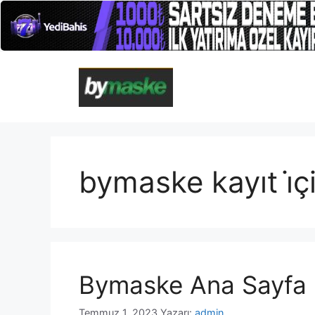
İçeriğe
atla
bymaske kayıt i̇ç
Bymaske Ana Sayfa
Temmuz 1, 2023
Yazarı:
admin