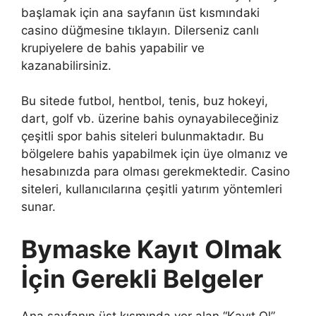
başlamak için ana sayfanın üst kısmındaki
casino düğmesine tıklayın. Dilerseniz canlı
krupiyelere de bahis yapabilir ve
kazanabilirsiniz.
Bu sitede futbol, ​​hentbol, ​​tenis, buz hokeyi,
dart, golf vb. üzerine bahis oynayabileceğiniz
çeşitli spor bahis siteleri bulunmaktadır. Bu
bölgelere bahis yapabilmek için üye olmanız ve
hesabınızda para olması gerekmektedir. Casino
siteleri, kullanıcılarına çeşitli yatırım yöntemleri
sunar.
Bymaske Kayıt Olmak
İçin Gerekli Belgeler
Ana sayfanın üst kısmında yer alan “Kayıt Ol”