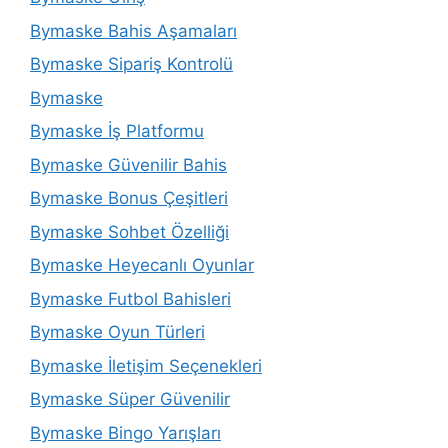
Bymaske Bahis Aşamaları
Bymaske Sipariş Kontrolü
Bymaske
Bymaske İş Platformu
Bymaske Güvenilir Bahis
Bymaske Bonus Çeşitleri
Bymaske Sohbet Özelliği
Bymaske Heyecanlı Oyunlar
Bymaske Futbol Bahisleri
Bymaske Oyun Türleri
Bymaske İletişim Seçenekleri
Bymaske Süper Güvenilir
Bymaske Bingo Yarışları