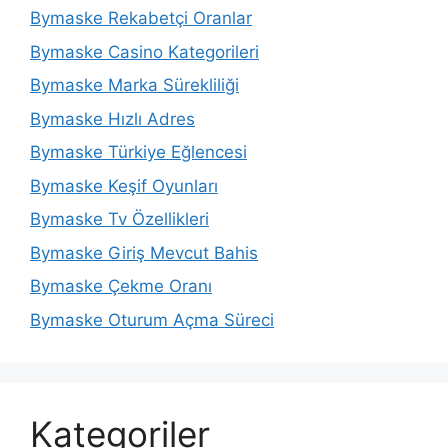
Bymaske Rekabetçi Oranlar
Bymaske Casino Kategorileri
Bymaske Marka Sürekliliği
Bymaske Hızlı Adres
Bymaske Türkiye Eğlencesi
Bymaske Keşif Oyunları
Bymaske Tv Özellikleri
Bymaske Giriş Mevcut Bahis
Bymaske Çekme Oranı
Bymaske Oturum Açma Süreci
Kategoriler