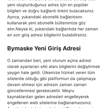
yeni oluşturduğunuz adres için en popüler
bilgileri ve doğru bağlantı linkini bulacaksınız.
Ayrıca, yukarıdaki abonelik bağlantısını
kullanarak yeni abonelik bültenimize göz
atın.Neyse ki, yukarıdaki bağlantıda her zaman
en son giriş adresi bilgilerini bulabilirsiniz.
Bymaske Yeni Giriş Adresi
O zamandan beri, yeni oturum açma adresi
olarak ayarlanan etki alanı bilgilerini değiştirmek
yaygın hale geldi. Ülkemize hizmet veren tüm
sitelerde olduğu gibi platformun da çalışmaya
devam etmesi için adresin zaman zaman
güncellenmesi gerekecektir. Meşru
kaynaklardan gelen adresleri engelleyerek
engellenen web sitelerine bağlanamazsınız.