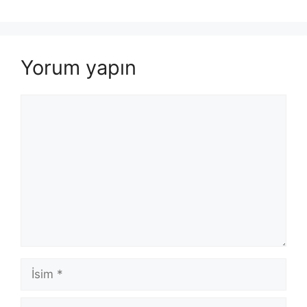
Yorum yapın
Yorum
İsim
E-