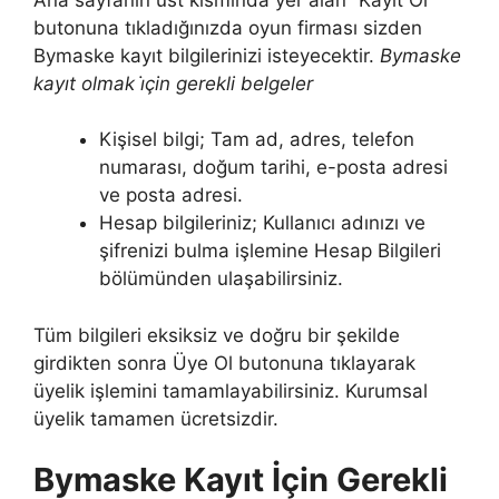
butonuna tıkladığınızda oyun firması sizden
Bymaske kayıt bilgilerinizi isteyecektir.
Bymaske
kayıt olmak i̇çin gerekli belgeler
Kişisel bilgi; Tam ad, adres, telefon
numarası, doğum tarihi, e-posta adresi
ve posta adresi.
Hesap bilgileriniz; Kullanıcı adınızı ve
şifrenizi bulma işlemine Hesap Bilgileri
bölümünden ulaşabilirsiniz.
Tüm bilgileri eksiksiz ve doğru bir şekilde
girdikten sonra Üye Ol butonuna tıklayarak
üyelik işlemini tamamlayabilirsiniz. Kurumsal
üyelik tamamen ücretsizdir.
Bymaske Kayıt İçin Gerekli