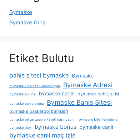
Bymaske
Bymaske Giriş
Etiket Bulutu
bahis sitesi bymaske
Bymaske
Bymaske Adresi
bymaske 7/24 canlı casino oyna
bymaske bahis
bymaske bahis girişi
bymaske avrupa
Bymaske Bahis Sitesi
bymaske bahis oyunu
bymaske basketbol bahisleri
bymaske belge talep şikâyeti nasıl yapılır
bymaske bilgi teknolojisi
bymaske bonus
bymaske canli
bymaske blok
bymaske canli maç izle