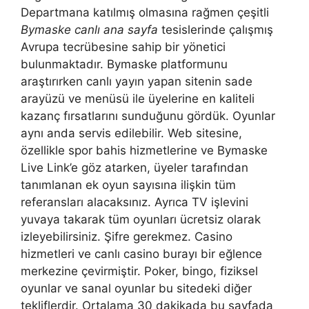
Departmana katılmış olmasına rağmen çeşitli
Bymaske canlı ana sayfa
tesislerinde çalışmış
Avrupa tecrübesine sahip bir yönetici
bulunmaktadır. Bymaske platformunu
araştırırken canlı yayın yapan sitenin sade
arayüzü ve menüsü ile üyelerine en kaliteli
kazanç fırsatlarını sunduğunu gördük. Oyunlar
aynı anda servis edilebilir. Web sitesine,
özellikle spor bahis hizmetlerine ve Bymaske
Live Link’e göz atarken, üyeler tarafından
tanımlanan ek oyun sayısına ilişkin tüm
referansları alacaksınız. Ayrıca TV işlevini
yuvaya takarak tüm oyunları ücretsiz olarak
izleyebilirsiniz. Şifre gerekmez. Casino
hizmetleri ve canlı casino burayı bir eğlence
merkezine çevirmiştir. Poker, bingo, fiziksel
oyunlar ve sanal oyunlar bu sitedeki diğer
tekliflerdir. Ortalama 30 dakikada bu sayfada