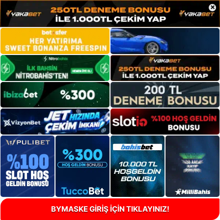
×
BYMASKE GİRİŞ İÇİN TIKLAYINIZ!