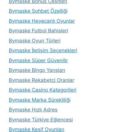
Bymaske Bonus Çeşitleri
Bymaske Sohbet Özelliği
Bymaske Heyecanlı Oyunlar
Bymaske Futbol Bahisleri
Bymaske Oyun Türleri
Bymaske İletişim Seçenekleri
Bymaske Süper Güvenilir
Bymaske Bingo Yarışları
Bymaske Rekabetçi Oranlar
Bymaske Casino Kategorileri
Bymaske Marka Sürekliliği
Bymaske Hızlı Adres
Bymaske Türkiye Eğlencesi
Bymaske Keşif Oyunları