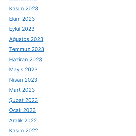
Kasım 2023
Ekim 2023
Eylül 2023
Ağustos 2023
Temmuz 2023
Haziran 2023
Mayıs 2023
Nisan 2023
Mart 2023
Şubat 2023
Ocak 2023
Aralık 2022
Kasım 2022