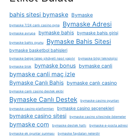
bahis sitesi bymaske
Bymaske
Bymaske Adresi
bymaske 7/24 canlı casino oyna
bymaske bahis
bymaske bahis girişi
bymaske avrupa
Bymaske Bahis Sitesi
bymaske bahis oyunu
bymaske basketbol bahisleri
bymaske belge talep şikâyeti nasıl yapılır
bymaske bilgi teknolojisi
bymaske bonus
bymaske canli
bymaske blok
bymaske canli maç izle
Bymaske Canlı Bahis
bymaske canlı casino
bymaske canlı casino destek ekibi
Bymaske Canlı Destek
bymaske casino oyunları
bymaske casino seçenekleri
bymaske casino platformları
bymaske casino sitesi
bymaske casino sitesinde ödemeler
bymaske com
bymaske destek hattı
bymaske e-posta adresi
bymaske ek oyunlar sunması
bymaske faydaları nelerdir