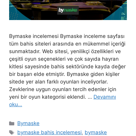
Bymaske incelemesi Bymaske inceleme sayfası
tüm bahis siteleri arasında en mükemmel içeriği
sunmaktadır. Web sitesi, yenilikçi özellikleri ve
çeşitli oyun seçenekleri ve çok sayıda hayran
kitlesi sayesinde bahis sektöründe kayda değer
bir başarı elde etmiştir. Bymaske giden kişiler
sitede yer alan farklı oyunları inceliyorlar.
Zevklerine uygun oyunları tercih edenler için
yeni bir oyun kategorisi eklendi. …
Devamını
oku…
Kategoriler
Bymaske
Etiketler
bymaske bahis incelemesi
,
bymaske