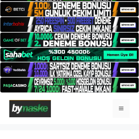
İçeriğe
atla
Menü