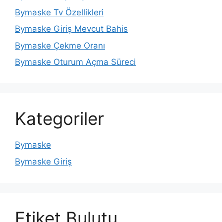
Bymaske Tv Özellikleri
Bymaske Giriş Mevcut Bahis
Bymaske Çekme Oranı
Bymaske Oturum Açma Süreci
Kategoriler
Bymaske
Bymaske Giriş
Etiket Bulutu