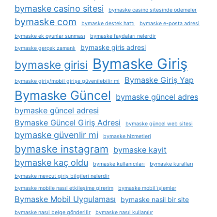
bymaske casino sitesi
bymaske casino sitesinde ödemeler
bymaske com
bymaske destek hattı
bymaske e-posta adresi
bymaske ek oyunlar sunması
bymaske faydaları nelerdir
bymaske giris adresi
bymaske gerçek zamanlı
Bymaske Giriş
bymaske girisi
Bymaske Giriş Yap
bymaske giriş/mobil girişe güvenilebilir mi
Bymaske Güncel
bymaske güncel adres
bymaske güncel adresi
Bymaske Güncel Giriş Adresi
bymaske güncel web sitesi
bymaske güvenlir mi
bymaske hizmetleri
bymaske instagram
bymaske kayit
bymaske kaç oldu
bymaske kullanıcıları
bymaske kuralları
bymaske mevcut giriş bilgileri nelerdir
bymaske mobile nasıl etkileşime girerim
bymaske mobil i̇şlemler
Bymaske Mobil Uygulaması
bymaske nasil bir site
bymaske nasıl belge gönderilir
bymaske nasıl kullanılır