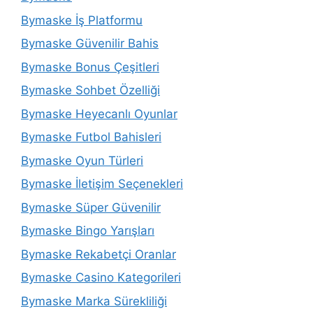
Bymaske İş Platformu
Bymaske Güvenilir Bahis
Bymaske Bonus Çeşitleri
Bymaske Sohbet Özelliği
Bymaske Heyecanlı Oyunlar
Bymaske Futbol Bahisleri
Bymaske Oyun Türleri
Bymaske İletişim Seçenekleri
Bymaske Süper Güvenilir
Bymaske Bingo Yarışları
Bymaske Rekabetçi Oranlar
Bymaske Casino Kategorileri
Bymaske Marka Sürekliliği