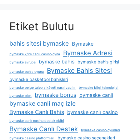
Etiket Bulutu
bahis sitesi bymaske
Bymaske
Bymaske Adresi
bymaske 7/24 canlı casino oyna
bymaske bahis
bymaske bahis girişi
bymaske avrupa
Bymaske Bahis Sitesi
bymaske bahis oyunu
bymaske basketbol bahisleri
bymaske belge talep şikâyeti nasıl yapılır
bymaske bilgi teknolojisi
bymaske bonus
bymaske canli
bymaske blok
bymaske canli maç izle
Bymaske Canlı Bahis
bymaske canlı casino
bymaske canlı casino destek ekibi
Bymaske Canlı Destek
bymaske casino oyunları
bymaske casino seçenekleri
bymaske casino platformları