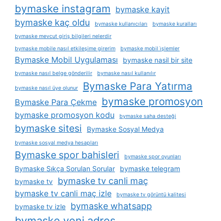
bymaske instagram
bymaske kayit
bymaske kaç oldu
bymaske kullanıcıları
bymaske kuralları
bymaske mevcut giriş bilgileri nelerdir
bymaske mobile nasıl etkileşime girerim
bymaske mobil i̇şlemler
Bymaske Mobil Uygulaması
bymaske nasil bir site
bymaske nasıl belge gönderilir
bymaske nasıl kullanılır
Bymaske Para Yatırma
bymaske nasıl üye olunur
bymaske promosyon
Bymaske Para Çekme
bymaske promosyon kodu
bymaske saha desteği
bymaske sitesi
Bymaske Sosyal Medya
bymaske sosyal medya hesapları
Bymaske spor bahisleri
bymaske spor oyunları
Bymaske Sıkça Sorulan Sorular
bymaske telegram
bymaske tv canli maç
bymaske tv
bymaske tv canli maç izle
bymaske tv görüntü kalitesi
bymaske whatsapp
bymaske tv izle
bymaske yeni adres