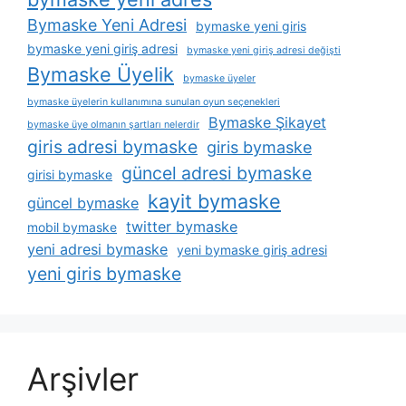
Bymaske Yeni Adresi
bymaske yeni giris
bymaske yeni giriş adresi
bymaske yeni giriş adresi değişti
Bymaske Üyelik
bymaske üyeler
bymaske üyelerin kullanımına sunulan oyun seçenekleri
Bymaske Şikayet
bymaske üye olmanın şartları nelerdir
giris adresi bymaske
giris bymaske
güncel adresi bymaske
girisi bymaske
kayit bymaske
güncel bymaske
twitter bymaske
mobil bymaske
yeni adresi bymaske
yeni bymaske giriş adresi
yeni giris bymaske
Arşivler