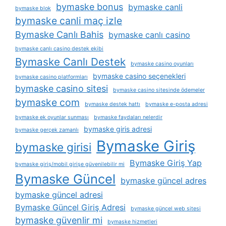
bymaske bonus
bymaske canli
bymaske blok
bymaske canli maç izle
Bymaske Canlı Bahis
bymaske canlı casino
bymaske canlı casino destek ekibi
Bymaske Canlı Destek
bymaske casino oyunları
bymaske casino seçenekleri
bymaske casino platformları
bymaske casino sitesi
bymaske casino sitesinde ödemeler
bymaske com
bymaske destek hattı
bymaske e-posta adresi
bymaske ek oyunlar sunması
bymaske faydaları nelerdir
bymaske giris adresi
bymaske gerçek zamanlı
Bymaske Giriş
bymaske girisi
Bymaske Giriş Yap
bymaske giriş/mobil girişe güvenilebilir mi
Bymaske Güncel
bymaske güncel adres
bymaske güncel adresi
Bymaske Güncel Giriş Adresi
bymaske güncel web sitesi
bymaske güvenlir mi
bymaske hizmetleri