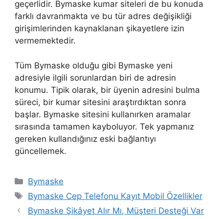
geçerlidir. Bymaske kumar siteleri de bu konuda
farklı davranmakta ve bu tür adres değişikliği
girişimlerinden kaynaklanan şikayetlere izin
vermemektedir.
Tüm Bymaske olduğu gibi Bymaske yeni
adresiyle ilgili sorunlardan biri de adresin
konumu. Tipik olarak, bir üyenin adresini bulma
süreci, bir kumar sitesini araştırdıktan sonra
başlar. Bymaske sitesini kullanırken aramalar
sırasında tamamen kayboluyor. Tek yapmanız
gereken kullandığınız eski bağlantıyı
güncellemek.
Kategoriler
Bymaske
Etiketler
Bymaske Cep Telefonu Kayıt Mobil Özellikler
Yazı
Bymaske Şikâyet Alır Mı, Müşteri Desteği Var