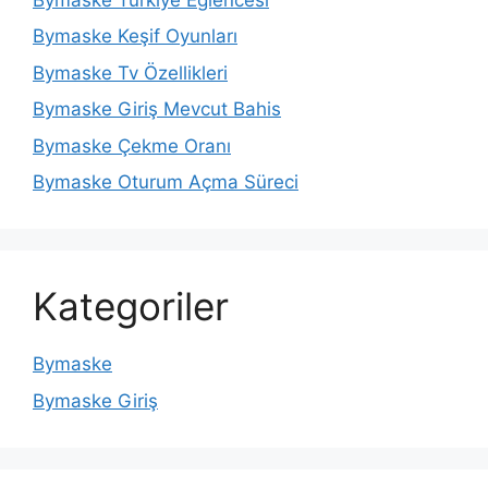
Bymaske Keşif Oyunları
Bymaske Tv Özellikleri
Bymaske Giriş Mevcut Bahis
Bymaske Çekme Oranı
Bymaske Oturum Açma Süreci
Kategoriler
Bymaske
Bymaske Giriş