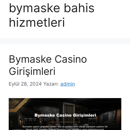
bymaske bahis
hizmetleri
Bymaske Casino
Girişimleri
Eylül 28, 2024
Yazarı:
admin