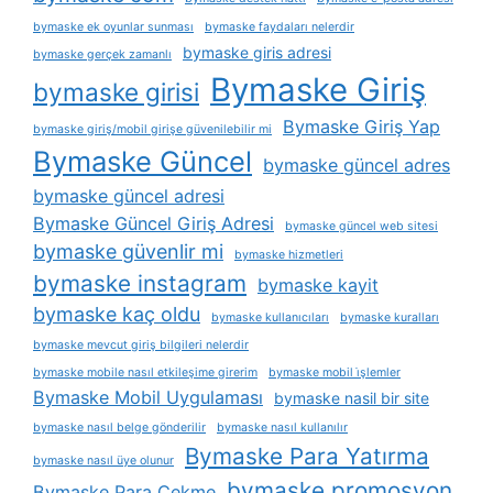
bymaske ek oyunlar sunması
bymaske faydaları nelerdir
bymaske giris adresi
bymaske gerçek zamanlı
Bymaske Giriş
bymaske girisi
Bymaske Giriş Yap
bymaske giriş/mobil girişe güvenilebilir mi
Bymaske Güncel
bymaske güncel adres
bymaske güncel adresi
Bymaske Güncel Giriş Adresi
bymaske güncel web sitesi
bymaske güvenlir mi
bymaske hizmetleri
bymaske instagram
bymaske kayit
bymaske kaç oldu
bymaske kullanıcıları
bymaske kuralları
bymaske mevcut giriş bilgileri nelerdir
bymaske mobile nasıl etkileşime girerim
bymaske mobil i̇şlemler
Bymaske Mobil Uygulaması
bymaske nasil bir site
bymaske nasıl belge gönderilir
bymaske nasıl kullanılır
Bymaske Para Yatırma
bymaske nasıl üye olunur
bymaske promosyon
Bymaske Para Çekme