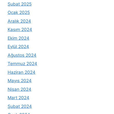
Şubat 2025
Ocak 2025
Aralık 2024
Kasım 2024
Ekim 2024
Eylül 2024
Ağustos 2024
Temmuz 2024
Haziran 2024
Mayıs 2024
Nisan 2024
Mart 2024
Şubat 2024