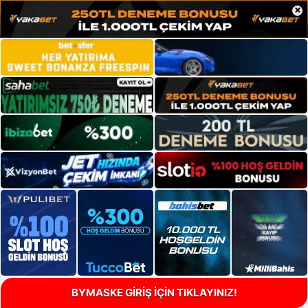
×
BYMASKE GİRİŞ İÇİN TIKLAYINIZ!