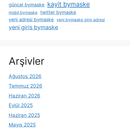
kayit bymaske
güncel bymaske
twitter bymaske
mobil bymaske
yeni adresi bymaske
yeni bymaske giriş adresi
yeni giris bymaske
Arşivler
Ağustos 2026
Temmuz 2026
Haziran 2026
Eylül 2025
Haziran 2025
Mayıs 2025