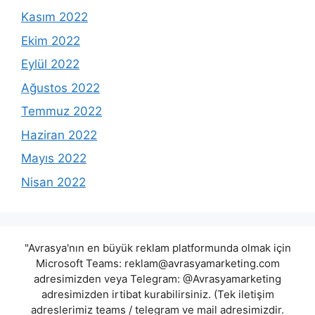
Kasım 2022
Ekim 2022
Eylül 2022
Ağustos 2022
Temmuz 2022
Haziran 2022
Mayıs 2022
Nisan 2022
"Avrasya'nın en büyük reklam platformunda olmak için
Microsoft Teams:
reklam@avrasyamarketing.com
adresimizden veya Telegram: @Avrasyamarketing
adresimizden irtibat kurabilirsiniz. (Tek iletişim
adreslerimiz teams / telegram ve mail adresimizdir.