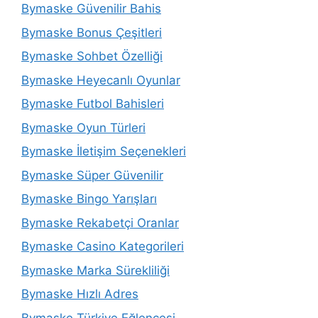
Bymaske Güvenilir Bahis
Bymaske Bonus Çeşitleri
Bymaske Sohbet Özelliği
Bymaske Heyecanlı Oyunlar
Bymaske Futbol Bahisleri
Bymaske Oyun Türleri
Bymaske İletişim Seçenekleri
Bymaske Süper Güvenilir
Bymaske Bingo Yarışları
Bymaske Rekabetçi Oranlar
Bymaske Casino Kategorileri
Bymaske Marka Sürekliliği
Bymaske Hızlı Adres
Bymaske Türkiye Eğlencesi