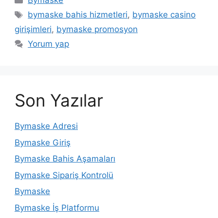
Bymaske
Etiketler
bymaske bahis hizmetleri
,
bymaske casino
girişimleri
,
bymaske promosyon
Yorum yap
Son Yazılar
Bymaske Adresi
Bymaske Giriş
Bymaske Bahis Aşamaları
Bymaske Sipariş Kontrolü
Bymaske
Bymaske İş Platformu