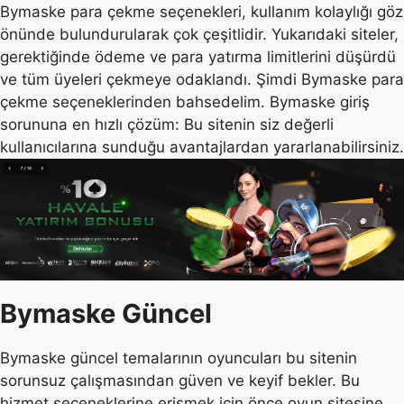
Bymaske para çekme seçenekleri, kullanım kolaylığı göz
önünde bulundurularak çok çeşitlidir. Yukarıdaki siteler,
gerektiğinde ödeme ve para yatırma limitlerini düşürdü
ve tüm üyeleri çekmeye odaklandı. Şimdi Bymaske para
çekme seçeneklerinden bahsedelim. Bymaske giriş
sorununa en hızlı çözüm: Bu sitenin siz değerli
kullanıcılarına sunduğu avantajlardan yararlanabilirsiniz.
Bymaske Güncel
Bymaske güncel temalarının oyuncuları bu sitenin
sorunsuz çalışmasından güven ve keyif bekler. Bu
hizmet seçeneklerine erişmek için önce oyun sitesine