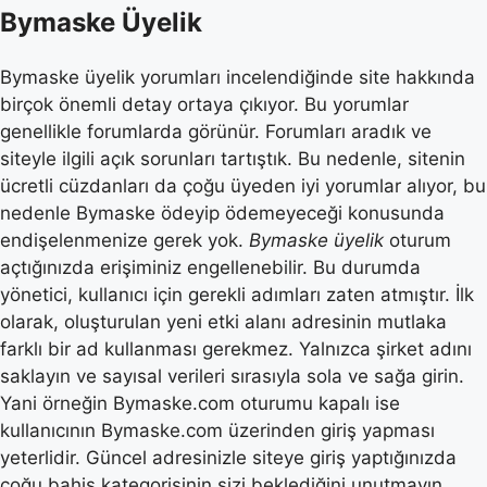
Bymaske Üyelik
Bymaske üyelik yorumları incelendiğinde site hakkında
birçok önemli detay ortaya çıkıyor. Bu yorumlar
genellikle forumlarda görünür. Forumları aradık ve
siteyle ilgili açık sorunları tartıştık. Bu nedenle, sitenin
ücretli cüzdanları da çoğu üyeden iyi yorumlar alıyor, bu
nedenle Bymaske ödeyip ödemeyeceği konusunda
endişelenmenize gerek yok.
Bymaske üyelik
oturum
açtığınızda erişiminiz engellenebilir. Bu durumda
yönetici, kullanıcı için gerekli adımları zaten atmıştır. İlk
olarak, oluşturulan yeni etki alanı adresinin mutlaka
farklı bir ad kullanması gerekmez. Yalnızca şirket adını
saklayın ve sayısal verileri sırasıyla sola ve sağa girin.
Yani örneğin Bymaske.com oturumu kapalı ise
kullanıcının Bymaske.com üzerinden giriş yapması
yeterlidir. Güncel adresinizle siteye giriş yaptığınızda
çoğu bahis kategorisinin sizi beklediğini unutmayın.