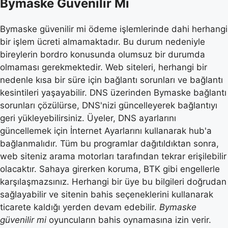
Bymaske Güvenilir Mi
Bymaske güvenilir mi ödeme işlemlerinde dahi herhangi
bir işlem ücreti almamaktadır. Bu durum nedeniyle
bireylerin bordro konusunda olumsuz bir durumda
olmaması gerekmektedir. Web siteleri, herhangi bir
nedenle kısa bir süre için bağlantı sorunları ve bağlantı
kesintileri yaşayabilir. DNS üzerinden Bymaske bağlantı
sorunları çözülürse, DNS'nizi güncelleyerek bağlantıyı
geri yükleyebilirsiniz. Üyeler, DNS ayarlarını
güncellemek için İnternet Ayarlarını kullanarak hub'a
bağlanmalıdır. Tüm bu programlar dağıtıldıktan sonra,
web siteniz arama motorları tarafından tekrar erişilebilir
olacaktır. Sahaya girerken koruma, BTK gibi engellerle
karşılaşmazsınız. Herhangi bir üye bu bilgileri doğrudan
sağlayabilir ve sitenin bahis seçeneklerini kullanarak
ticarete kaldığı yerden devam edebilir.
Bymaske
güvenilir mi
oyuncuların bahis oynamasına izin verir.