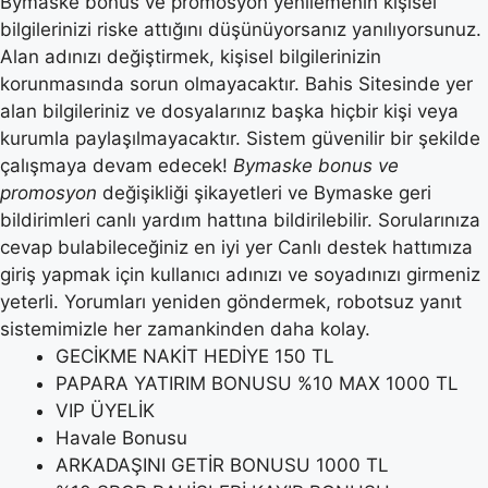
Bymaske bonus ve promosyon yenilemenin kişisel
bilgilerinizi riske attığını düşünüyorsanız yanılıyorsunuz.
Alan adınızı değiştirmek, kişisel bilgilerinizin
korunmasında sorun olmayacaktır. Bahis Sitesinde yer
alan bilgileriniz ve dosyalarınız başka hiçbir kişi veya
kurumla paylaşılmayacaktır. Sistem güvenilir bir şekilde
çalışmaya devam edecek!
Bymaske bonus ve
promosyon
değişikliği şikayetleri ve Bymaske geri
bildirimleri canlı yardım hattına bildirilebilir. Sorularınıza
cevap bulabileceğiniz en iyi yer Canlı destek hattımıza
giriş yapmak için kullanıcı adınızı ve soyadınızı girmeniz
yeterli. Yorumları yeniden göndermek, robotsuz yanıt
sistemimizle her zamankinden daha kolay.
GECİKME NAKİT HEDİYE 150 TL
PAPARA YATIRIM BONUSU %10 MAX 1000 TL
VIP ÜYELİK
Havale Bonusu
ARKADAŞINI GETİR BONUSU 1000 TL