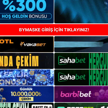
BYMASKE GİRİŞ İÇİN TIKLAYINIZ!