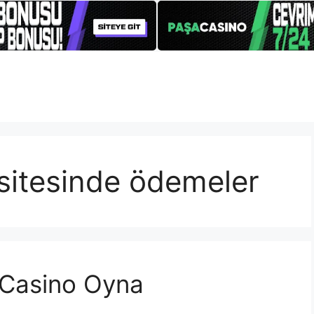
sitesinde ödemeler
 Casino Oyna