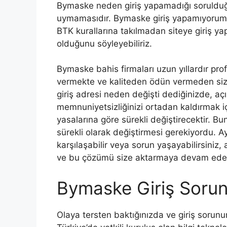
Bymaske neden giriş yapamadığı sorulduğ
uymamasıdır. Bymaske giriş yapamıyorum d
BTK kurallarına takılmadan siteye giriş yapa
olduğunu söyleyebiliriz.
Bymaske bahis firmaları uzun yıllardır pro
vermekte ve kaliteden ödün vermeden size
giriş adresi neden değişti dediğinizde, aç
memnuniyetsizliğinizi ortadan kaldırmak i
yasalarına göre sürekli değiştirecektir.
sürekli olarak değiştirmesi gerekiyordu. Ayr
karşılaşabilir veya sorun yaşayabilirsiniz
ve bu çözümü size aktarmaya devam ede
Bymaske Giriş Sorun
Olaya tersten baktığınızda ve giriş soru