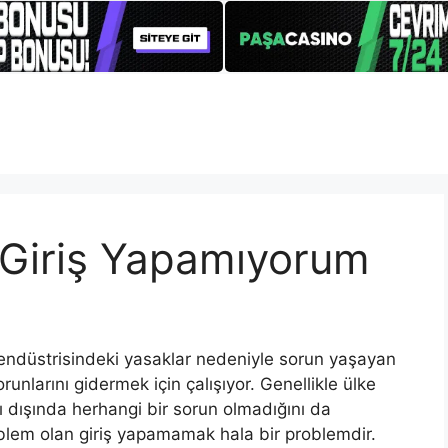
Giriş Yapamıyorum
düstrisindeki yasaklar nedeniyle sorun yaşayan
runlarını gidermek için çalışıyor. Genellikle ülke
ı dışında herhangi bir sorun olmadığını da
problem olan giriş yapamamak hala bir problemdir.