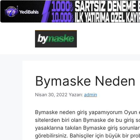
İçeriğe
atla
Bymaske Neden 
Nisan 30, 2022
Yazarı:
admin
Bymaske neden giriş yapamıyorum Oyun en
sitelerden biri olan Bymaske de bu giriş so
yasaklarına takılan Bymaske giriş sorunlar
görebilirsiniz. Bahisçiler için büyük bir 