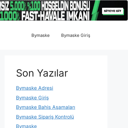
Bymaske
Bymaske Giriş
Son Yazılar
Bymaske Adresi
Bymaske Giriş
Bymaske Bahis Aşamaları
Bymaske Sipariş Kontrolü
Bymaske