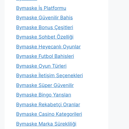
Bymaske İş Platformu
Bymaske Güvenilir Bahis
Bymaske Bonus Çeşitleri
Bymaske Sohbet Özelliği
Bymaske Heyecanlı Oyunlar
Bymaske Futbol Bahisleri
Bymaske Oyun Türleri
Bymaske İletişim Seçenekleri
Bymaske Süper Güvenilir
Bymaske Bingo Yarışları
Bymaske Rekabetçi Oranlar
Bymaske Casino Kategorileri
Bymaske Marka Sürekliliği