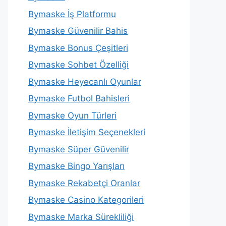
Bymaske İş Platformu
Bymaske Güvenilir Bahis
Bymaske Bonus Çeşitleri
Bymaske Sohbet Özelliği
Bymaske Heyecanlı Oyunlar
Bymaske Futbol Bahisleri
Bymaske Oyun Türleri
Bymaske İletişim Seçenekleri
Bymaske Süper Güvenilir
Bymaske Bingo Yarışları
Bymaske Rekabetçi Oranlar
Bymaske Casino Kategorileri
Bymaske Marka Sürekliliği