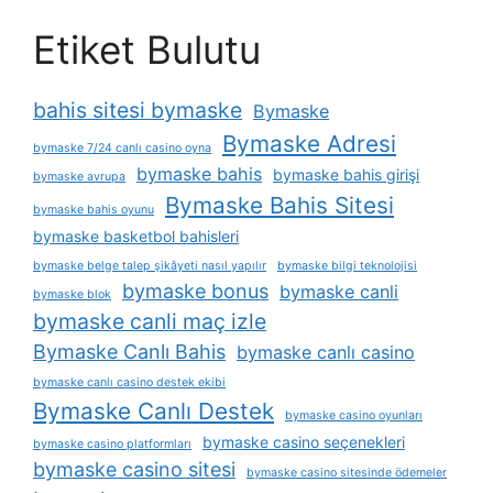
Etiket Bulutu
bahis sitesi bymaske
Bymaske
Bymaske Adresi
bymaske 7/24 canlı casino oyna
bymaske bahis
bymaske bahis girişi
bymaske avrupa
Bymaske Bahis Sitesi
bymaske bahis oyunu
bymaske basketbol bahisleri
bymaske belge talep şikâyeti nasıl yapılır
bymaske bilgi teknolojisi
bymaske bonus
bymaske canli
bymaske blok
bymaske canli maç izle
Bymaske Canlı Bahis
bymaske canlı casino
bymaske canlı casino destek ekibi
Bymaske Canlı Destek
bymaske casino oyunları
bymaske casino seçenekleri
bymaske casino platformları
bymaske casino sitesi
bymaske casino sitesinde ödemeler