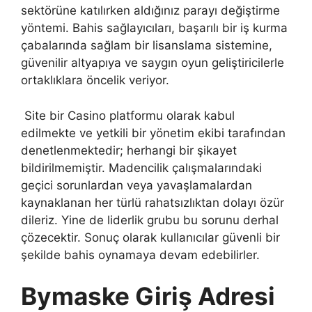
sektörüne katılırken aldığınız parayı değiştirme
yöntemi. Bahis sağlayıcıları, başarılı bir iş kurma
çabalarında sağlam bir lisanslama sistemine,
güvenilir altyapıya ve saygın oyun geliştiricilerle
ortaklıklara öncelik veriyor.
Site bir Casino platformu olarak kabul
edilmekte ve yetkili bir yönetim ekibi tarafından
denetlenmektedir; herhangi bir şikayet
bildirilmemiştir. Madencilik çalışmalarındaki
geçici sorunlardan veya yavaşlamalardan
kaynaklanan her türlü rahatsızlıktan dolayı özür
dileriz. Yine de liderlik grubu bu sorunu derhal
çözecektir. Sonuç olarak kullanıcılar güvenli bir
şekilde bahis oynamaya devam edebilirler.
Bymaske Giriş Adresi