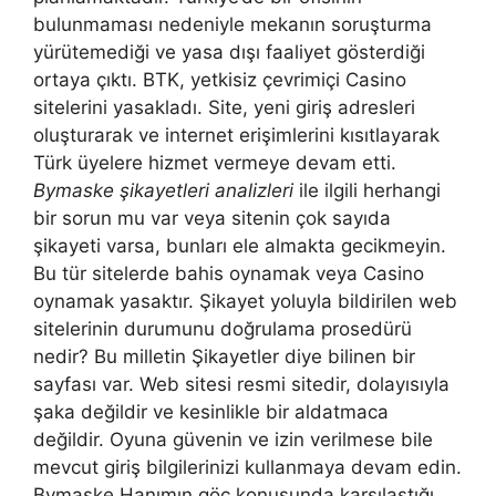
bulunmaması nedeniyle mekanın soruşturma
yürütemediği ve yasa dışı faaliyet gösterdiği
ortaya çıktı. BTK, yetkisiz çevrimiçi Casino
sitelerini yasakladı. Site, yeni giriş adresleri
oluşturarak ve internet erişimlerini kısıtlayarak
Türk üyelere hizmet vermeye devam etti.
Bymaske şikayetleri analizleri
ile ilgili herhangi
bir sorun mu var veya sitenin çok sayıda
şikayeti varsa, bunları ele almakta gecikmeyin.
Bu tür sitelerde bahis oynamak veya Casino
oynamak yasaktır. Şikayet yoluyla bildirilen web
sitelerinin durumunu doğrulama prosedürü
nedir? Bu milletin Şikayetler diye bilinen bir
sayfası var. Web sitesi resmi sitedir, dolayısıyla
şaka değildir ve kesinlikle bir aldatmaca
değildir. Oyuna güvenin ve izin verilmese bile
mevcut giriş bilgilerinizi kullanmaya devam edin.
Bymaske Hanımın göç konusunda karşılaştığı