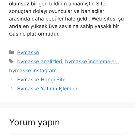
olumsuz bir geri bildirim almamıştır. Site,
sonuçtan dolayı oyuncular ve bahisçiler
arasında daha popüler hale geldi. Web sitesi şu
anda en yüksek üye sayısına sahip yasaklı bir
Casino platformudur.
Kategoriler
Bymaske
Etiketler
bymaske analizleri
,
bymaske i̇ncelemeleri
,
bymaske instagram
Yazı
Bymaske Hangi Site
dolaşımı
Bymaske Yatırım İşlemleri
Yorum yapın