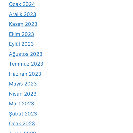
Ocak 2024
Aralık 2023
Kasım 2023
Ekim 2023
Eylül 2023
Ağustos 2023
Temmuz 2023
Haziran 2023
Mayıs 2023
Nisan 2023
Mart 2023
Şubat 2023
Ocak 2023