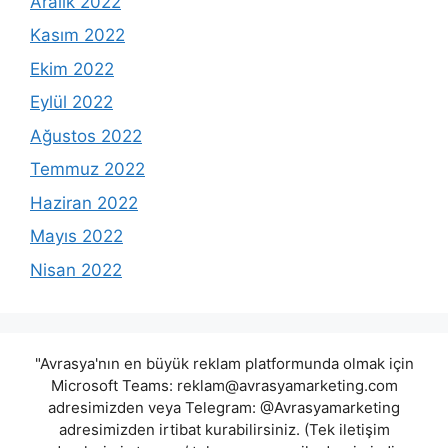
Aralık 2022
Kasım 2022
Ekim 2022
Eylül 2022
Ağustos 2022
Temmuz 2022
Haziran 2022
Mayıs 2022
Nisan 2022
"Avrasya'nın en büyük reklam platformunda olmak için
Microsoft Teams:
reklam@avrasyamarketing.com
adresimizden veya Telegram: @Avrasyamarketing
adresimizden irtibat kurabilirsiniz. (Tek iletişim