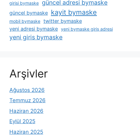
güncel adresi bymaske
girisi bymaske
kayit bymaske
güncel bymaske
twitter bymaske
mobil bymaske
yeni adresi bymaske
yeni bymaske giriş adresi
yeni giris bymaske
Arşivler
Ağustos 2026
Temmuz 2026
Haziran 2026
Eylül 2025
Haziran 2025