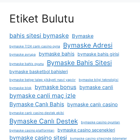
Etiket Bulutu
bahis sitesi bymaske
Bymaske
Bymaske Adresi
bymaske 7/24 canlı casino oyna
bymaske bahis
bymaske bahis girişi
bymaske avrupa
Bymaske Bahis Sitesi
bymaske bahis oyunu
bymaske basketbol bahisleri
bymaske belge talep şikâyeti nasıl yapılır
bymaske bilgi teknolojisi
bymaske bonus
bymaske canli
bymaske blok
bymaske canli maç izle
Bymaske Canlı Bahis
bymaske canlı casino
bymaske canlı casino destek ekibi
Bymaske Canlı Destek
bymaske casino oyunları
bymaske casino seçenekleri
bymaske casino platformları
bymaske casino sitesi
bymaske casino sitesinde ödemeler