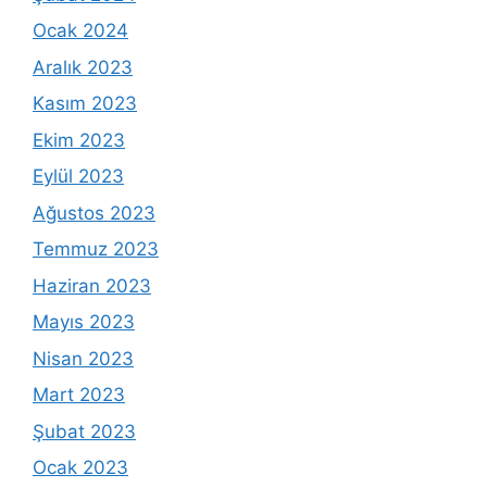
Ocak 2024
Aralık 2023
Kasım 2023
Ekim 2023
Eylül 2023
Ağustos 2023
Temmuz 2023
Haziran 2023
Mayıs 2023
Nisan 2023
Mart 2023
Şubat 2023
Ocak 2023