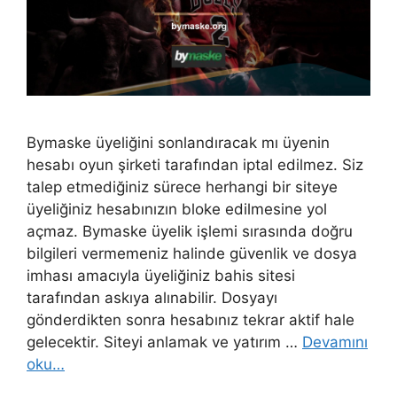
Bymaske üyeliğini sonlandıracak mı üyenin
hesabı oyun şirketi tarafından iptal edilmez. Siz
talep etmediğiniz sürece herhangi bir siteye
üyeliğiniz hesabınızın bloke edilmesine yol
açmaz. Bymaske üyelik işlemi sırasında doğru
bilgileri vermemeniz halinde güvenlik ve dosya
imhası amacıyla üyeliğiniz bahis sitesi
tarafından askıya alınabilir. Dosyayı
gönderdikten sonra hesabınız tekrar aktif hale
gelecektir. Siteyi anlamak ve yatırım …
Devamını
oku…