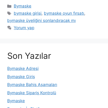
Kategoriler
Bymaske
Etiketler
bymaske girisi
,
bymaske oyun fırsatı
,
bymaske üyeliğini sonlandıracak mı
Yorum yap
Son Yazılar
Bymaske Adresi
Bymaske Giriş
Bymaske Bahis Aşamaları
Bymaske Sipariş Kontrolü
Bymaske