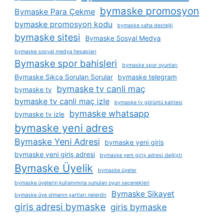
bymaske promosyon
Bymaske Para Çekme
bymaske promosyon kodu
bymaske saha desteği
bymaske sitesi
Bymaske Sosyal Medya
bymaske sosyal medya hesapları
Bymaske spor bahisleri
bymaske spor oyunları
Bymaske Sıkça Sorulan Sorular
bymaske telegram
bymaske tv canli maç
bymaske tv
bymaske tv canli maç izle
bymaske tv görüntü kalitesi
bymaske whatsapp
bymaske tv izle
bymaske yeni adres
Bymaske Yeni Adresi
bymaske yeni giris
bymaske yeni giriş adresi
bymaske yeni giriş adresi değişti
Bymaske Üyelik
bymaske üyeler
bymaske üyelerin kullanımına sunulan oyun seçenekleri
Bymaske Şikayet
bymaske üye olmanın şartları nelerdir
giris adresi bymaske
giris bymaske