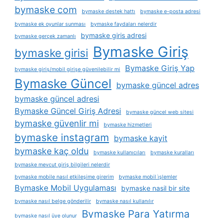
bymaske com
bymaske destek hattı
bymaske e-posta adresi
bymaske ek oyunlar sunması
bymaske faydaları nelerdir
bymaske giris adresi
bymaske gerçek zamanlı
Bymaske Giriş
bymaske girisi
Bymaske Giriş Yap
bymaske giriş/mobil girişe güvenilebilir mi
Bymaske Güncel
bymaske güncel adres
bymaske güncel adresi
Bymaske Güncel Giriş Adresi
bymaske güncel web sitesi
bymaske güvenlir mi
bymaske hizmetleri
bymaske instagram
bymaske kayit
bymaske kaç oldu
bymaske kullanıcıları
bymaske kuralları
bymaske mevcut giriş bilgileri nelerdir
bymaske mobile nasıl etkileşime girerim
bymaske mobil i̇şlemler
Bymaske Mobil Uygulaması
bymaske nasil bir site
bymaske nasıl belge gönderilir
bymaske nasıl kullanılır
Bymaske Para Yatırma
bymaske nasıl üye olunur