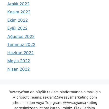
Aralık 2022
Kasım 2022
Ekim 2022
Eylül 2022
Ağustos 2022
Temmuz 2022
Haziran 2022
Mayıs 2022
Nisan 2022
"Avrasya'nın en büyük reklam platformunda olmak için
Microsoft Teams:
reklam@avrasyamarketing.com
adresimizden veya Telegram: @Avrasyamarketing
adresimizden irtibat kurabilirsiniz. (Tek iletişim