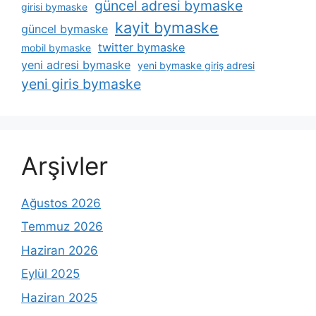
güncel adresi bymaske
girisi bymaske
kayit bymaske
güncel bymaske
twitter bymaske
mobil bymaske
yeni adresi bymaske
yeni bymaske giriş adresi
yeni giris bymaske
Arşivler
Ağustos 2026
Temmuz 2026
Haziran 2026
Eylül 2025
Haziran 2025