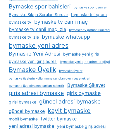
Bymaske spor bahisleri
bymaske spor oyunları
Bymaske Sıkça Sorulan Sorular
bymaske telegram
bymaske tv canli maç
bymaske tv
bymaske tv canli maç izle
bymaske tv görüntü kalitesi
bymaske whatsapp
bymaske tv izle
bymaske yeni adres
Bymaske Yeni Adresi
bymaske yeni giris
bymaske yeni giriş adresi
bymaske yeni giriş adresi değişti
Bymaske Üyelik
bymaske üyeler
bymaske üyelerin kullanımına sunulan oyun seçenekleri
Bymaske Şikayet
bymaske üye olmanın şartları nelerdir
giris adresi bymaske
giris bymaske
güncel adresi bymaske
girisi bymaske
kayit bymaske
güncel bymaske
twitter bymaske
mobil bymaske
yeni adresi bymaske
yeni bymaske giriş adresi