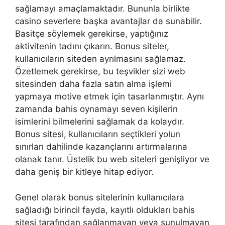
sağlamayı amaçlamaktadır. Bununla birlikte
casino severlere başka avantajlar da sunabilir.
Basitçe söylemek gerekirse, yaptığınız
aktivitenin tadını çıkarın. Bonus siteler,
kullanıcıların siteden ayrılmasını sağlamaz.
Özetlemek gerekirse, bu teşvikler sizi web
sitesinden daha fazla satın alma işlemi
yapmaya motive etmek için tasarlanmıştır. Aynı
zamanda bahis oynamayı seven kişilerin
isimlerini bilmelerini sağlamak da kolaydır.
Bonus sitesi, kullanıcıların seçtikleri yolun
sınırları dahilinde kazançlarını artırmalarına
olanak tanır. Üstelik bu web siteleri genişliyor ve
daha geniş bir kitleye hitap ediyor.
Genel olarak bonus sitelerinin kullanıcılara
sağladığı birincil fayda, kayıtlı oldukları bahis
sitesi tarafından sağlanmayan veya sunulmayan