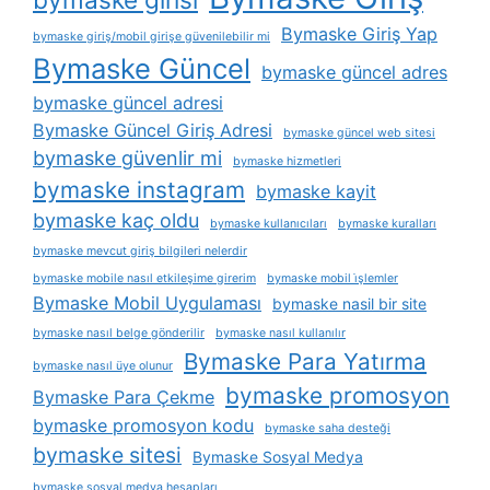
Bymaske Giriş Yap
bymaske giriş/mobil girişe güvenilebilir mi
Bymaske Güncel
bymaske güncel adres
bymaske güncel adresi
Bymaske Güncel Giriş Adresi
bymaske güncel web sitesi
bymaske güvenlir mi
bymaske hizmetleri
bymaske instagram
bymaske kayit
bymaske kaç oldu
bymaske kullanıcıları
bymaske kuralları
bymaske mevcut giriş bilgileri nelerdir
bymaske mobile nasıl etkileşime girerim
bymaske mobil i̇şlemler
Bymaske Mobil Uygulaması
bymaske nasil bir site
bymaske nasıl belge gönderilir
bymaske nasıl kullanılır
Bymaske Para Yatırma
bymaske nasıl üye olunur
bymaske promosyon
Bymaske Para Çekme
bymaske promosyon kodu
bymaske saha desteği
bymaske sitesi
Bymaske Sosyal Medya
bymaske sosyal medya hesapları