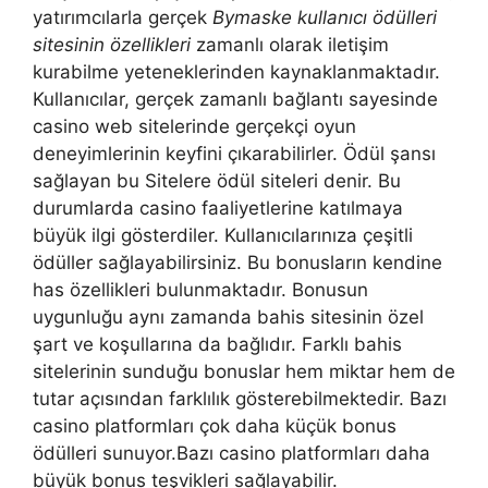
yatırımcılarla gerçek
Bymaske kullanıcı ödülleri
sitesinin özellikleri
zamanlı olarak iletişim
kurabilme yeteneklerinden kaynaklanmaktadır.
Kullanıcılar, gerçek zamanlı bağlantı sayesinde
casino web sitelerinde gerçekçi oyun
deneyimlerinin keyfini çıkarabilirler. Ödül şansı
sağlayan bu Sitelere ödül siteleri denir. Bu
durumlarda casino faaliyetlerine katılmaya
büyük ilgi gösterdiler. Kullanıcılarınıza çeşitli
ödüller sağlayabilirsiniz. Bu bonusların kendine
has özellikleri bulunmaktadır. Bonusun
uygunluğu aynı zamanda bahis sitesinin özel
şart ve koşullarına da bağlıdır. Farklı bahis
sitelerinin sunduğu bonuslar hem miktar hem de
tutar açısından farklılık gösterebilmektedir. Bazı
casino platformları çok daha küçük bonus
ödülleri sunuyor.Bazı casino platformları daha
büyük bonus teşvikleri sağlayabilir.