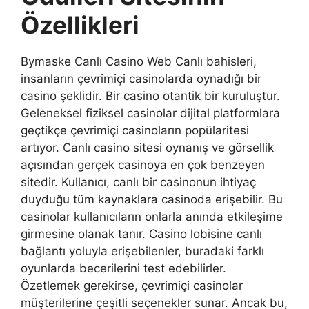
Özellikleri
Bymaske Canlı Casino Web Canlı bahisleri,
insanların çevrimiçi casinolarda oynadığı bir
casino şeklidir. Bir casino otantik bir kuruluştur.
Geleneksel fiziksel casinolar dijital platformlara
geçtikçe çevrimiçi casinoların popülaritesi
artıyor. Canlı casino sitesi oynanış ve görsellik
açısından gerçek casinoya en çok benzeyen
sitedir. Kullanıcı, canlı bir casinonun ihtiyaç
duyduğu tüm kaynaklara casinoda erişebilir. Bu
casinolar kullanıcıların onlarla anında etkileşime
girmesine olanak tanır. Casino lobisine canlı
bağlantı yoluyla erişebilenler, buradaki farklı
oyunlarda becerilerini test edebilirler.
Özetlemek gerekirse, çevrimiçi casinolar
müşterilerine çeşitli seçenekler sunar. Ancak bu,