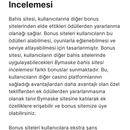
Incelemesi
Bahis sitesi, kullanıcılarına diğer bonus
sitelerinden elde ettikleri ödüllerden yararlanma
olanağı sağlar. Bonus siteleri kullanıcıların bu
ödülleri alabilmesi, oyunlarla eğlenebilmesi ve
seviye atlayabilmesi için tasarlanmıştır. Bonus
sitesi, kullanıcıların diğer bahis sitelerinde
uygulayabilecekleri
Bymaske bahis sitesi
incelemesi
farklı bonuslar sunmaktadır. Bu,
kullanıcıların diğer casino platformlarının
sağladığı avantajlardan daha avantajlı olan özel
tekliflerden ek ödüllerden yararlanmasına
olanak tanır.Bymaske sitesine katılarak ek
özelliklere erişebilir ve bonus sitemize üye
olabilirsiniz.
Bonus siteleri kullanıcılara ekstra şans