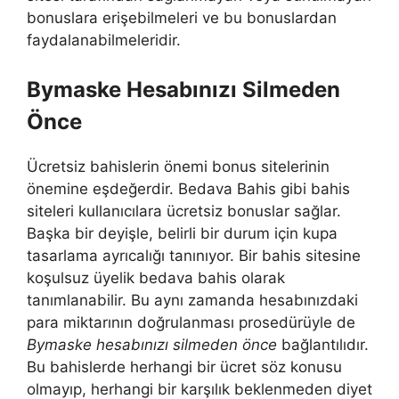
bonuslara erişebilmeleri ve bu bonuslardan
faydalanabilmeleridir.
Bymaske Hesabınızı Silmeden
Önce
Ücretsiz bahislerin önemi bonus sitelerinin
önemine eşdeğerdir. Bedava Bahis gibi bahis
siteleri kullanıcılara ücretsiz bonuslar sağlar.
Başka bir deyişle, belirli bir durum için kupa
tasarlama ayrıcalığı tanınıyor. Bir bahis sitesine
koşulsuz üyelik bedava bahis olarak
tanımlanabilir. Bu aynı zamanda hesabınızdaki
para miktarının doğrulanması prosedürüyle de
Bymaske hesabınızı silmeden önce
bağlantılıdır.
Bu bahislerde herhangi bir ücret söz konusu
olmayıp, herhangi bir karşılık beklenmeden diyet