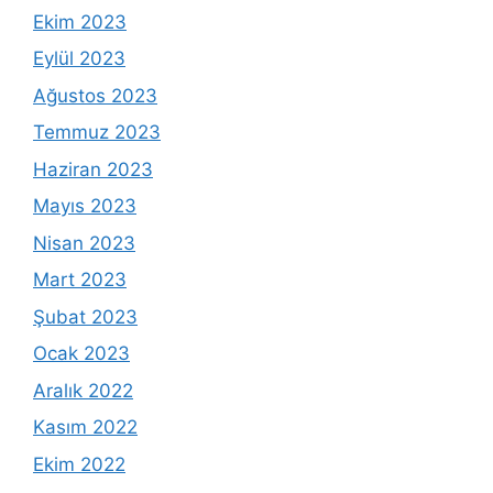
Ekim 2023
Eylül 2023
Ağustos 2023
Temmuz 2023
Haziran 2023
Mayıs 2023
Nisan 2023
Mart 2023
Şubat 2023
Ocak 2023
Aralık 2022
Kasım 2022
Ekim 2022