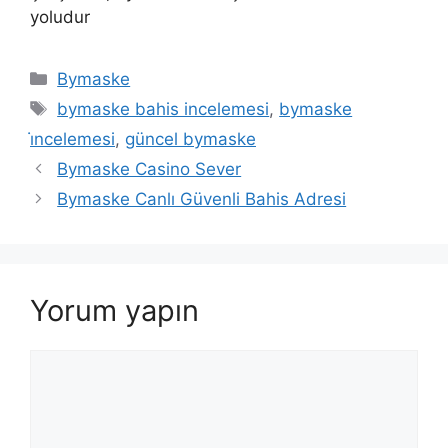
yoludur
Kategoriler
Bymaske
Etiketler
bymaske bahis incelemesi
,
bymaske
i̇ncelemesi
,
güncel bymaske
Yazı
Bymaske Casino Sever
dolaşımı
Bymaske Canlı Güvenli Bahis Adresi
Yorum yapın
Yorum