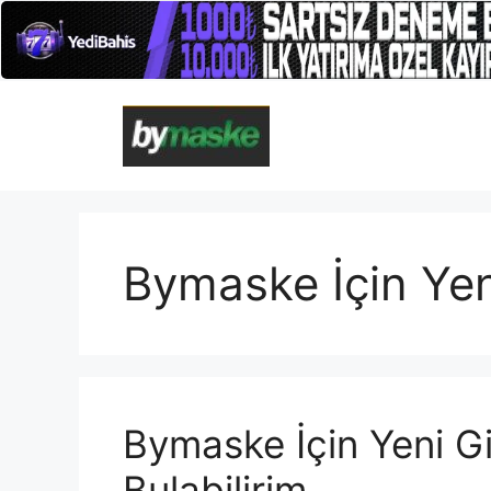
İçeriğe
atla
Bymaske İçin Yen
Bymaske İçin Yeni Gi
Bulabilirim