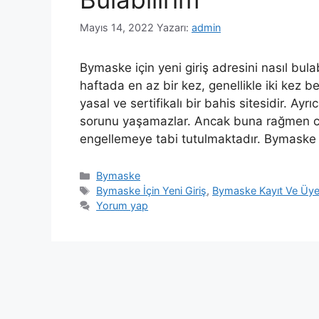
Mayıs 14, 2022
Yazarı:
admin
Bymaske için yeni giriş adresini nasıl bul
haftada en az bir kez, genellikle iki kez bel
yasal ve sertifikalı bir bahis sitesidir. Ay
sorunu yaşamazlar. Ancak buna rağmen cas
engellemeye tabi tutulmaktadır. Bymask
Kategoriler
Bymaske
Etiketler
Bymaske İçin Yeni Giriş
,
Bymaske Kayıt Ve Üyel
Yorum yap