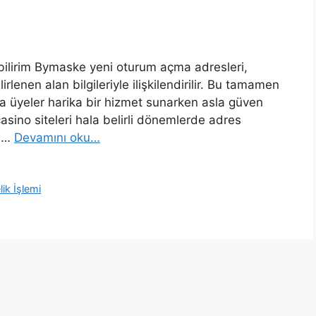
abilirim Bymaske yeni oturum açma adresleri,
irlenen alan bilgileriyle ilişkilendirilir. Bu tamamen
rıca üyeler harika bir hizmet sunarken asla güven
ino siteleri hala belirli dönemlerde adres
e …
Devamını oku…
ik İşlemi