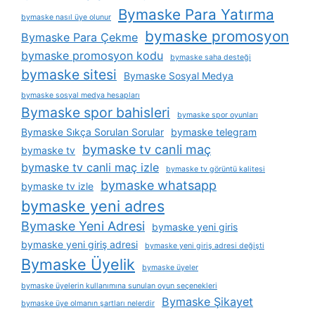
Bymaske Para Yatırma
bymaske nasıl üye olunur
bymaske promosyon
Bymaske Para Çekme
bymaske promosyon kodu
bymaske saha desteği
bymaske sitesi
Bymaske Sosyal Medya
bymaske sosyal medya hesapları
Bymaske spor bahisleri
bymaske spor oyunları
Bymaske Sıkça Sorulan Sorular
bymaske telegram
bymaske tv canli maç
bymaske tv
bymaske tv canli maç izle
bymaske tv görüntü kalitesi
bymaske whatsapp
bymaske tv izle
bymaske yeni adres
Bymaske Yeni Adresi
bymaske yeni giris
bymaske yeni giriş adresi
bymaske yeni giriş adresi değişti
Bymaske Üyelik
bymaske üyeler
bymaske üyelerin kullanımına sunulan oyun seçenekleri
Bymaske Şikayet
bymaske üye olmanın şartları nelerdir