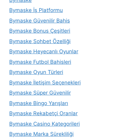
Bymaske İş Platformu
Bymaske Güvenilir Bahis
Bymaske Bonus Çeşitleri
Bymaske Sohbet Özelliği
Bymaske Heyecanlı Oyunlar
Bymaske Futbol Bahisleri
Bymaske Oyun Türleri
Bymaske İletişim Seçenekleri
Bymaske Süper Güvenilir
Bymaske Bingo Yarışları
Bymaske Rekabetçi Oranlar
Bymaske Casino Kategorileri
Bymaske Marka Sürekliliği