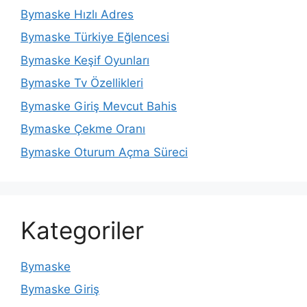
Bymaske Hızlı Adres
Bymaske Türkiye Eğlencesi
Bymaske Keşif Oyunları
Bymaske Tv Özellikleri
Bymaske Giriş Mevcut Bahis
Bymaske Çekme Oranı
Bymaske Oturum Açma Süreci
Kategoriler
Bymaske
Bymaske Giriş