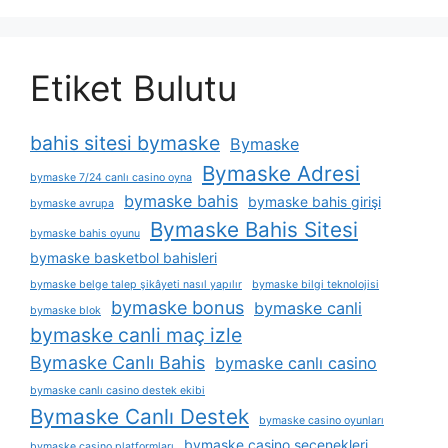
Etiket Bulutu
bahis sitesi bymaske
Bymaske
Bymaske Adresi
bymaske 7/24 canlı casino oyna
bymaske bahis
bymaske bahis girişi
bymaske avrupa
Bymaske Bahis Sitesi
bymaske bahis oyunu
bymaske basketbol bahisleri
bymaske belge talep şikâyeti nasıl yapılır
bymaske bilgi teknolojisi
bymaske bonus
bymaske canli
bymaske blok
bymaske canli maç izle
Bymaske Canlı Bahis
bymaske canlı casino
bymaske canlı casino destek ekibi
Bymaske Canlı Destek
bymaske casino oyunları
bymaske casino seçenekleri
bymaske casino platformları