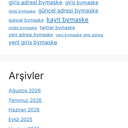
giris adresi bymaske
giris bymaske
güncel adresi bymaske
girisi bymaske
kayit bymaske
güncel bymaske
twitter bymaske
mobil bymaske
yeni adresi bymaske
yeni bymaske giriş adresi
yeni giris bymaske
Arşivler
Ağustos 2026
Temmuz 2026
Haziran 2026
Eylül 2025