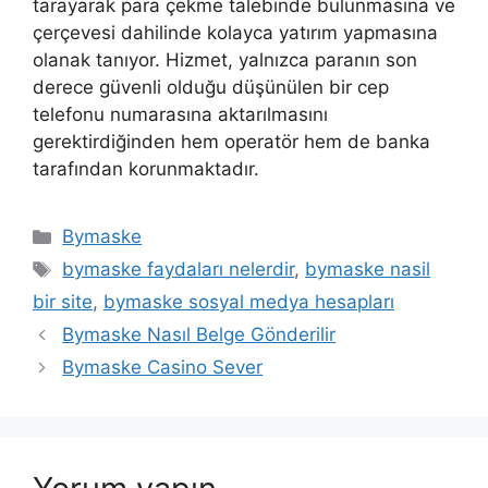
tarayarak para çekme talebinde bulunmasına ve
çerçevesi dahilinde kolayca yatırım yapmasına
olanak tanıyor. Hizmet, yalnızca paranın son
derece güvenli olduğu düşünülen bir cep
telefonu numarasına aktarılmasını
gerektirdiğinden hem operatör hem de banka
tarafından korunmaktadır.
Kategoriler
Bymaske
Etiketler
bymaske faydaları nelerdir
,
bymaske nasil
bir site
,
bymaske sosyal medya hesapları
Yazı
Bymaske Nasıl Belge Gönderilir
dolaşımı
Bymaske Casino Sever