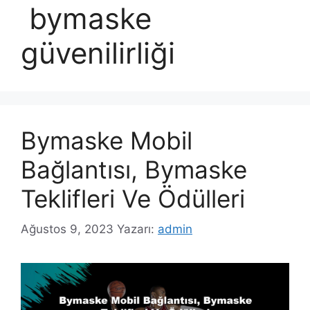
bymaske
güvenilirliği
Bymaske Mobil
Bağlantısı, Bymaske
Teklifleri Ve Ödülleri
Ağustos 9, 2023
Yazarı:
admin