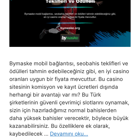
Bymaske mobil bağlantısı, seobahis teklifleri ve
ödülleri tahmin edebileceğiniz gibi, en iyi casino
oranları uygun bir fiyata mevcuttur. Bu casino
sitesinin komisyon ve kayıt ücretleri dışında
herhangi bir avantajı var mı? Bu Türk
şirketlerinin güvenli çevrimiçi slotlarını oynamak,
sizin için hazırladığımız normal bahislerden
daha yüksek bahisler verecektir, böylece büyük
kazanabilirsiniz. Bu özelliklere ek olarak,
kaybedilecek …
Devamını oku…