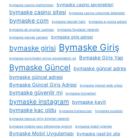
bymaske casino seçenekleri
bymaske casino platformları
bymaske casino sitesi
bymaske casino sitesinde ödemeler
bymaske com
bymaske destek hattı
bymaske e-posta adresi
bymaske ek oyunlar sunması
bymaske faydaları nelerdir
bymaske giris adresi
bymaske gerçek zamanlı
Bymaske Giriş
bymaske girisi
Bymaske Giriş Yap
bymaske giriş/mobil girişe güvenilebilir mi
Bymaske Güncel
bymaske güncel adres
bymaske güncel adresi
Bymaske Güncel Giriş Adresi
bymaske güncel web sitesi
bymaske güvenlir mi
bymaske hizmetleri
bymaske instagram
bymaske kayit
bymaske kaç oldu
bymaske kullanıcıları
bymaske kuralları
bymaske mevcut giriş bilgileri nelerdir
bymaske mobile nasıl etkileşime girerim
bymaske mobil i̇şlemler
Bymaske Mobil Uygulaması
bymaske nasil bir site