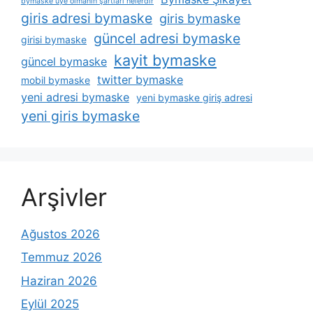
bymaske üye olmanın şartları nelerdir
giris adresi bymaske
giris bymaske
güncel adresi bymaske
girisi bymaske
kayit bymaske
güncel bymaske
twitter bymaske
mobil bymaske
yeni adresi bymaske
yeni bymaske giriş adresi
yeni giris bymaske
Arşivler
Ağustos 2026
Temmuz 2026
Haziran 2026
Eylül 2025