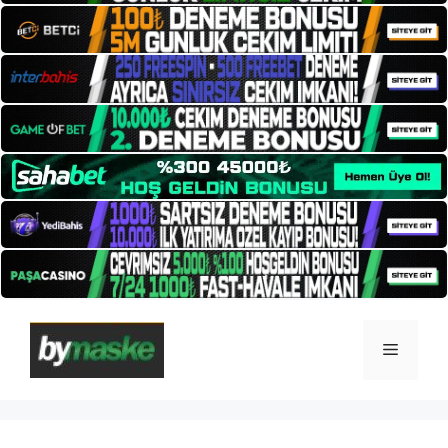
İçeriğe
atla
Menü