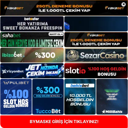
×
BYMASKE GİRİŞ İÇİN TIKLAYINIZ!