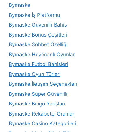
Bymaske
Bymaske İş Platformu
Bymaske Güvenilir Bahis
Bymaske Bonus Çeşitleri
Bymaske Sohbet Özelliği
Bymaske Heyecanlı Oyunlar
Bymaske Futbol Bahisleri
Bymaske Oyun Türleri
Bymaske İletişim Seçenekleri
Bymaske Süper Güvenilir
Bymaske Bingo Yarışları
Bymaske Rekabetçi Oranlar
Bymaske Casino Kategorileri