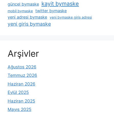
kayit bymaske
güncel bymaske
twitter bymaske
mobil bymaske
yeni adresi bymaske
yeni bymaske giriş adresi
yeni giris bymaske
Arşivler
Ağustos 2026
Temmuz 2026
Haziran 2026
Eylül 2025
Haziran 2025
Mayıs 2025