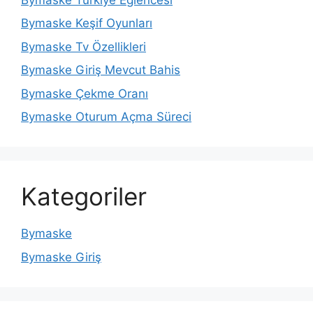
Bymaske Keşif Oyunları
Bymaske Tv Özellikleri
Bymaske Giriş Mevcut Bahis
Bymaske Çekme Oranı
Bymaske Oturum Açma Süreci
Kategoriler
Bymaske
Bymaske Giriş