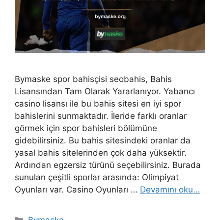
Bymaske spor bahisçisi seobahis, Bahis
Lisansından Tam Olarak Yararlanıyor. Yabancı
casino lisansı ile bu bahis sitesi en iyi spor
bahislerini sunmaktadır. İleride farklı oranlar
görmek için spor bahisleri bölümüne
gidebilirsiniz. Bu bahis sitesindeki oranlar da
yasal bahis sitelerinden çok daha yüksektir.
Ardından egzersiz türünü seçebilirsiniz. Burada
sunulan çeşitli sporlar arasında: Olimpiyat
Oyunları var. Casino Oyunları …
Devamını oku…
Kategoriler