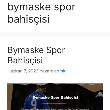
bymaske spor
bahisçisi
Bymaske Spor
Bahisçisi
Haziran 7, 2023
Yazarı:
admin