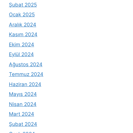
Şubat 2025
Ocak 2025
Aralık 2024
Kasım 2024
Ekim 2024
Eylül 2024
Ağustos 2024
Temmuz 2024
Haziran 2024
Mayıs 2024
Nisan 2024
Mart 2024
Şubat 2024