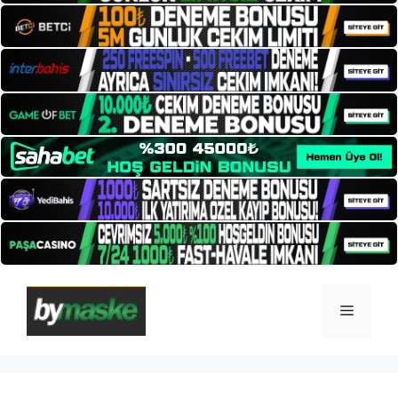
İçeriğe
atla
Menü