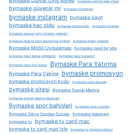
Bymaske Güncel Giriş Adresi
bymaske güncel web sitesi
bymaske güvenlir mi
bymaske hizmetleri
bymaske instagram
bymaske kayit
bymaske kaç oldu
bymaske kullanıcıları
bymaske kuralları
bymaske mevcut giriş bilgileri nelerdir
bymaske mobile nasıl etkileşime girerim
bymaske mobil i̇şlemler
Bymaske Mobil Uygulaması
bymaske nasil bir site
bymaske nasıl belge gönderilir
bymaske nasıl kullanılır
Bymaske Para Yatırma
bymaske nasıl üye olunur
bymaske promosyon
Bymaske Para Çekme
bymaske promosyon kodu
bymaske saha desteği
bymaske sitesi
Bymaske Sosyal Medya
bymaske sosyal medya hesapları
Bymaske spor bahisleri
bymaske spor oyunları
Bymaske Sıkça Sorulan Sorular
bymaske telegram
bymaske tv canli maç
bymaske tv
bymaske tv canli maç izle
bymaske tv görüntü kalitesi