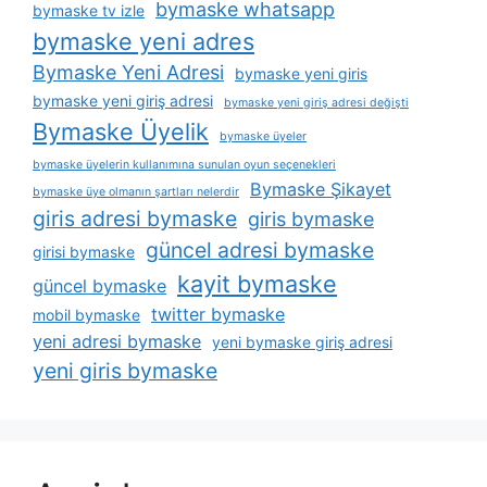
bymaske whatsapp
bymaske tv izle
bymaske yeni adres
Bymaske Yeni Adresi
bymaske yeni giris
bymaske yeni giriş adresi
bymaske yeni giriş adresi değişti
Bymaske Üyelik
bymaske üyeler
bymaske üyelerin kullanımına sunulan oyun seçenekleri
Bymaske Şikayet
bymaske üye olmanın şartları nelerdir
giris adresi bymaske
giris bymaske
güncel adresi bymaske
girisi bymaske
kayit bymaske
güncel bymaske
twitter bymaske
mobil bymaske
yeni adresi bymaske
yeni bymaske giriş adresi
yeni giris bymaske