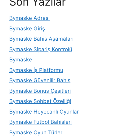
Son Yazılar
Bymaske Adresi
Bymaske Giriş
Bymaske Bahis Aşamaları
Bymaske Sipariş Kontrolü
Bymaske
Bymaske İş Platformu
Bymaske Güvenilir Bahis
Bymaske Bonus Çeşitleri
Bymaske Sohbet Özelliği
Bymaske Heyecanlı Oyunlar
Bymaske Futbol Bahisleri
Bymaske Oyun Türleri