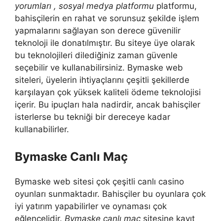
yorumları , sosyal medya platformu
platformu,
bahisçilerin en rahat ve sorunsuz şekilde işlem
yapmalarını sağlayan son derece güvenilir
teknoloji ile donatılmıştır. Bu siteye üye olarak
bu teknolojileri dilediğiniz zaman güvenle
seçebilir ve kullanabilirsiniz. Bymaske web
siteleri, üyelerin ihtiyaçlarını çeşitli şekillerde
karşılayan çok yüksek kaliteli ödeme teknolojisi
içerir. Bu ipuçları hala nadirdir, ancak bahisçiler
isterlerse bu tekniği bir dereceye kadar
kullanabilirler.
Bymaske Canlı Maç
Bymaske web sitesi çok çeşitli canlı casino
oyunları sunmaktadır. Bahisçiler bu oyunlara çok
iyi yatırım yapabilirler ve oynaması çok
eğlencelidir.
Bymaske canlı maç
sitesine kayıt