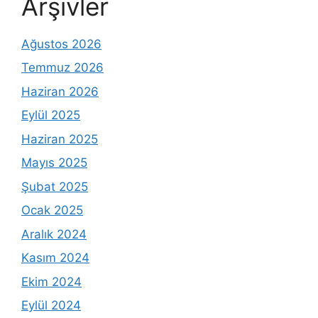
Arşivler
Ağustos 2026
Temmuz 2026
Haziran 2026
Eylül 2025
Haziran 2025
Mayıs 2025
Şubat 2025
Ocak 2025
Aralık 2024
Kasım 2024
Ekim 2024
Eylül 2024