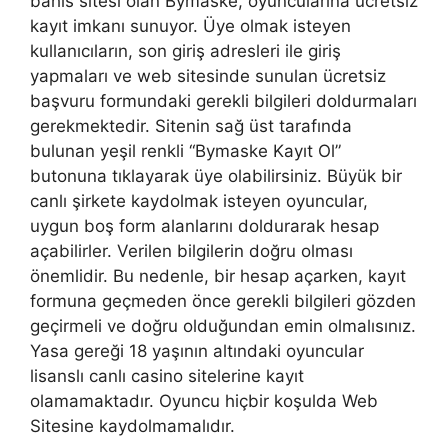
bahis sitesi olan Bymaske, oyuncularına ücretsiz
kayıt imkanı sunuyor. Üye olmak isteyen
kullanıcıların, son giriş adresleri ile giriş
yapmaları ve web sitesinde sunulan ücretsiz
başvuru formundaki gerekli bilgileri doldurmaları
gerekmektedir. Sitenin sağ üst tarafında
bulunan yeşil renkli “Bymaske Kayıt Ol”
butonuna tıklayarak üye olabilirsiniz. Büyük bir
canlı şirkete kaydolmak isteyen oyuncular,
uygun boş form alanlarını doldurarak hesap
açabilirler. Verilen bilgilerin doğru olması
önemlidir. Bu nedenle, bir hesap açarken, kayıt
formuna geçmeden önce gerekli bilgileri gözden
geçirmeli ve doğru olduğundan emin olmalısınız.
Yasa gereği 18 yaşının altındaki oyuncular
lisanslı canlı casino sitelerine kayıt
olamamaktadır. Oyuncu hiçbir koşulda Web
Sitesine kaydolmamalıdır.