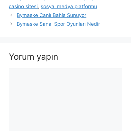
casino sitesi
,
sosyal medya platformu
Yazı
Bymaske Canlı Bahis Sunuyor
dolaşımı
Bymaske Sanal Spor Oyunları Nedir
Yorum yapın
Yorum