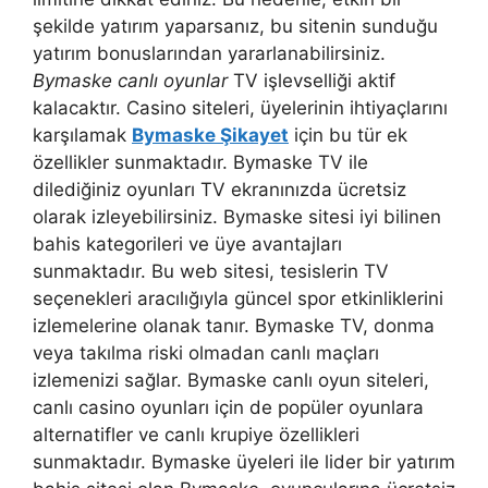
şekilde yatırım yaparsanız, bu sitenin sunduğu
yatırım bonuslarından yararlanabilirsiniz.
Bymaske canlı oyunlar
TV işlevselliği aktif
kalacaktır. Casino siteleri, üyelerinin ihtiyaçlarını
karşılamak
Bymaske Şikayet
için bu tür ek
özellikler sunmaktadır. Bymaske TV ile
dilediğiniz oyunları TV ekranınızda ücretsiz
olarak izleyebilirsiniz. Bymaske sitesi iyi bilinen
bahis kategorileri ve üye avantajları
sunmaktadır. Bu web sitesi, tesislerin TV
seçenekleri aracılığıyla güncel spor etkinliklerini
izlemelerine olanak tanır. Bymaske TV, donma
veya takılma riski olmadan canlı maçları
izlemenizi sağlar. Bymaske canlı oyun siteleri,
canlı casino oyunları için de popüler oyunlara
alternatifler ve canlı krupiye özellikleri
sunmaktadır. Bymaske üyeleri ile lider bir yatırım