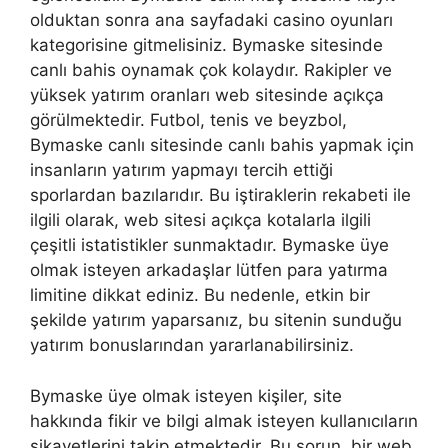
olduktan sonra ana sayfadaki casino oyunları
kategorisine gitmelisiniz. Bymaske sitesinde
canlı bahis oynamak çok kolaydır. Rakipler ve
yüksek yatırım oranları web sitesinde açıkça
görülmektedir. Futbol, ​​tenis ve beyzbol,
Bymaske canlı sitesinde canlı bahis yapmak için
insanların yatırım yapmayı tercih ettiği
sporlardan bazılarıdır. Bu iştiraklerin rekabeti ile
ilgili olarak, web sitesi açıkça kotalarla ilgili
çeşitli istatistikler sunmaktadır. Bymaske üye
olmak isteyen arkadaşlar lütfen para yatırma
limitine dikkat ediniz. Bu nedenle, etkin bir
şekilde yatırım yaparsanız, bu sitenin sunduğu
yatırım bonuslarından yararlanabilirsiniz.
Bymaske üye olmak isteyen kişiler, site
hakkında fikir ve bilgi almak isteyen kullanıcıların
şikayetlerini takip etmektedir. Bu sorun, bir web