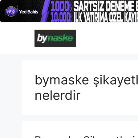
İçeriğe
atla
bymaske şikayetl
nelerdir