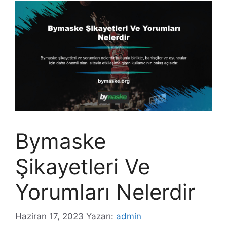
Bymaske
Şikayetleri Ve
Yorumları Nelerdir
Haziran 17, 2023
Yazarı:
admin