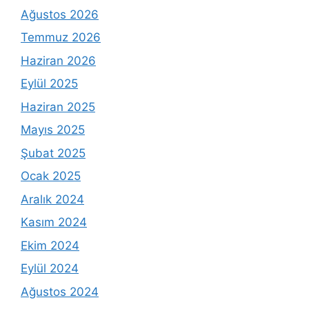
Ağustos 2026
Temmuz 2026
Haziran 2026
Eylül 2025
Haziran 2025
Mayıs 2025
Şubat 2025
Ocak 2025
Aralık 2024
Kasım 2024
Ekim 2024
Eylül 2024
Ağustos 2024