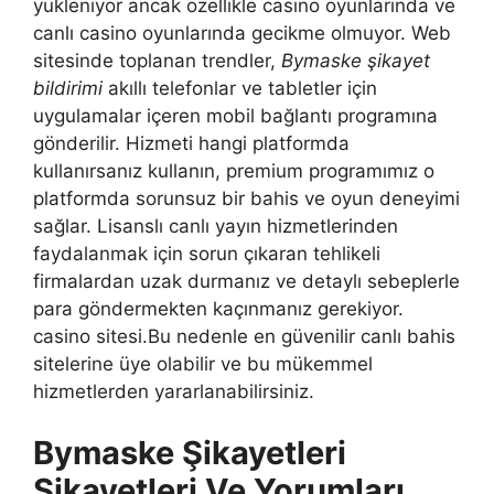
yükleniyor ancak özellikle casino oyunlarında ve
canlı casino oyunlarında gecikme olmuyor. Web
sitesinde toplanan trendler,
Bymaske şikayet
bildirimi
akıllı telefonlar ve tabletler için
uygulamalar içeren mobil bağlantı programına
gönderilir. Hizmeti hangi platformda
kullanırsanız kullanın, premium programımız o
platformda sorunsuz bir bahis ve oyun deneyimi
sağlar. Lisanslı canlı yayın hizmetlerinden
faydalanmak için sorun çıkaran tehlikeli
firmalardan uzak durmanız ve detaylı sebeplerle
para göndermekten kaçınmanız gerekiyor.
casino sitesi.Bu nedenle en güvenilir canlı bahis
sitelerine üye olabilir ve bu mükemmel
hizmetlerden yararlanabilirsiniz.
Bymaske Şikayetleri
Şikayetleri Ve Yorumları