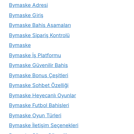
Bymaske Adresi
Bymaske Giriş
Bymaske Bahis Aşamaları
Bymaske Sipariş Kontrolü
Bymaske
Bymaske İş Platformu
Bymaske Güvenilir Bahis
Bymaske Bonus Çeşitleri
Bymaske Sohbet Özelliği
Bymaske Heyecanlı Oyunlar
Bymaske Futbol Bahisleri
Bymaske Oyun Türleri
Bymaske İletişim Seçenekleri