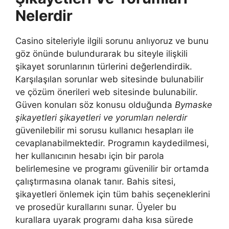
Nelerdir
Casino siteleriyle ilgili sorunu anlıyoruz ve bunu
göz önünde bulundurarak bu siteyle ilişkili
şikayet sorunlarının türlerini değerlendirdik.
Karşılaşılan sorunlar web sitesinde bulunabilir
ve çözüm önerileri web sitesinde bulunabilir.
Güven konuları söz konusu olduğunda
Bymaske
şikayetleri şikayetleri ve yorumları nelerdir
güvenilebilir mi sorusu kullanıcı hesapları ile
cevaplanabilmektedir. Programın kaydedilmesi,
her kullanıcının hesabı için bir parola
belirlemesine ve programı güvenilir bir ortamda
çalıştırmasına olanak tanır. Bahis sitesi,
şikayetleri önlemek için tüm bahis seçeneklerini
ve prosedür kurallarını sunar. Üyeler bu
kurallara uyarak programı daha kısa sürede