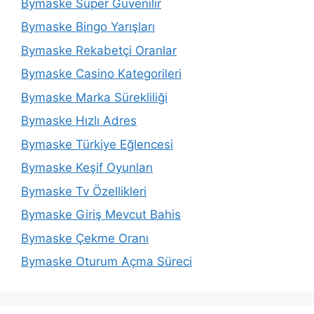
Bymaske Süper Güvenilir
Bymaske Bingo Yarışları
Bymaske Rekabetçi Oranlar
Bymaske Casino Kategorileri
Bymaske Marka Sürekliliği
Bymaske Hızlı Adres
Bymaske Türkiye Eğlencesi
Bymaske Keşif Oyunları
Bymaske Tv Özellikleri
Bymaske Giriş Mevcut Bahis
Bymaske Çekme Oranı
Bymaske Oturum Açma Süreci