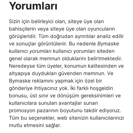
Yorumları
Sizin için belirleyici olan, siteye üye olan
bahisçilerin veya siteye üye olan oyuncuların
görüşleridir. Tüm doğrudan ayrıntılar analiz edilir
ve sonuçlar görüntülenir. Bu nedenle
Bymaske
kullanıcı yorumları
kullanıcı yorumları siteden
genel olarak memnun olduklarını belirtmektedir.
Neredeyse tüm üyeler, konumun kalitesinden ve
altyapıya duydukları güvenden memnun. Ve
Bymaske reklamını yapmak için özel bir
gönderiye ihtiyacınız yok. İki farklı hoşgeldin
bonusu, üst sınır ve dönüşüm gereksinimleri ve
kullanıcılara sunulan avantajlar sunan
promosyon pazarının boyutunu takdir ediyoruz.
Tüm bu seçenekler, web sitenizin kullanıcılarınızı
mutlu etmesini sağlar.