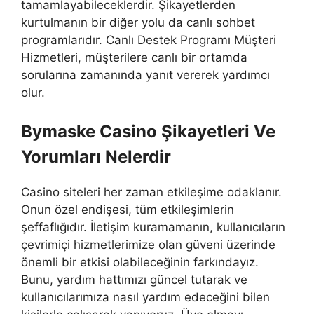
tamamlayabileceklerdir. Şikayetlerden
kurtulmanın bir diğer yolu da canlı sohbet
programlarıdır. Canlı Destek Programı Müşteri
Hizmetleri, müşterilere canlı bir ortamda
sorularına zamanında yanıt vererek yardımcı
olur.
Bymaske Casino Şikayetleri Ve
Yorumları Nelerdir
Casino siteleri her zaman etkileşime odaklanır.
Onun özel endişesi, tüm etkileşimlerin
şeffaflığıdır. İletişim kuramamanın, kullanıcıların
çevrimiçi hizmetlerimize olan güveni üzerinde
önemli bir etkisi olabileceğinin farkındayız.
Bunu, yardım hattımızı güncel tutarak ve
kullanıcılarımıza nasıl yardım edeceğini bilen