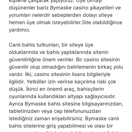
kişilerle çalışarak yapıyoruz. Üye olmayı
düşünenler bariz
Bymaske casino şikayetleri ve
yorumları nelerdir
sebeplerden dolayı siteye
hemen üye olmak isteyebilirler.Site olabildiğince
yardımcı.
Canlı bahis tutkunları, bir siteye üye
olduklarında ve bahis yaptıklarında sitenin
güvenilirliğine önem verirler. Bir casino sitesinin
güvenilir olup olmadığını belirlemenin birkaç yolu
vardır. İlki, casino sitesinin lisans bilgileriyle
ilgilidir. Yetkililer izin verirse kaçırılma riski çok
düşük. İkinci en önemli araç, bahisçilerin
oyunlarında kullandıkları altyapı sağlayıcısıdır.
Ayrıca Bymaske bahis sitesine bilgisayarınızdan,
tabletinizden veya cep telefonunuzdan
istediğiniz zaman erişebilirsiniz. Bymaske canlı
bahis sitelerine giriş yapabilmesi ve olası bir