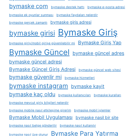
bymaske com
bymaske destek hattı
bymaske e-posta adresi
bymaske ek oyunlar sunması
bymaske faydaları nelerdir
bymaske giris adresi
bymaske gerçek zamanlı
Bymaske Giriş
bymaske girisi
Bymaske Giriş Yap
bymaske giriş/mobil girişe güvenilebilir mi
Bymaske Güncel
bymaske güncel adres
bymaske güncel adresi
Bymaske Güncel Giriş Adresi
bymaske güncel web sitesi
bymaske güvenlir mi
bymaske hizmetleri
bymaske instagram
bymaske kayit
bymaske kaç oldu
bymaske kullanıcıları
bymaske kuralları
bymaske mevcut giriş bilgileri nelerdir
bymaske mobile nasıl etkileşime girerim
bymaske mobil i̇şlemler
Bymaske Mobil Uygulaması
bymaske nasil bir site
bymaske nasıl belge gönderilir
bymaske nasıl kullanılır
Bymaske Para Yatırma
bymaske nasıl üye olunur