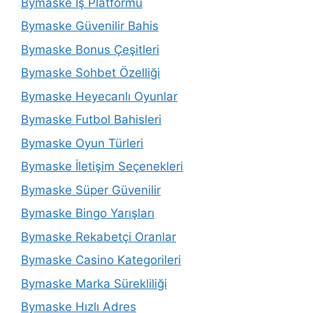
Bymaske İş Platformu
Bymaske Güvenilir Bahis
Bymaske Bonus Çeşitleri
Bymaske Sohbet Özelliği
Bymaske Heyecanlı Oyunlar
Bymaske Futbol Bahisleri
Bymaske Oyun Türleri
Bymaske İletişim Seçenekleri
Bymaske Süper Güvenilir
Bymaske Bingo Yarışları
Bymaske Rekabetçi Oranlar
Bymaske Casino Kategorileri
Bymaske Marka Sürekliliği
Bymaske Hızlı Adres