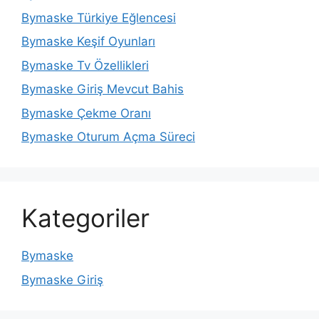
Bymaske Türkiye Eğlencesi
Bymaske Keşif Oyunları
Bymaske Tv Özellikleri
Bymaske Giriş Mevcut Bahis
Bymaske Çekme Oranı
Bymaske Oturum Açma Süreci
Kategoriler
Bymaske
Bymaske Giriş