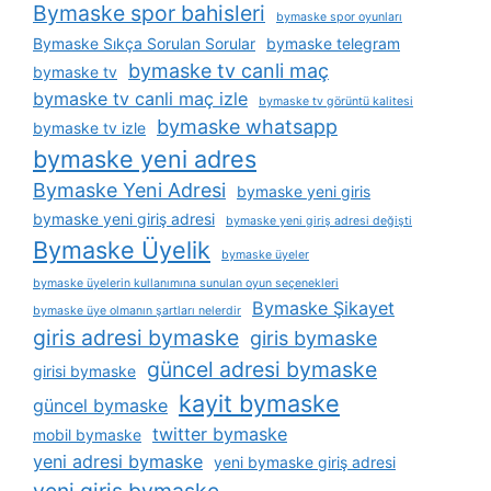
Bymaske spor bahisleri
bymaske spor oyunları
Bymaske Sıkça Sorulan Sorular
bymaske telegram
bymaske tv canli maç
bymaske tv
bymaske tv canli maç izle
bymaske tv görüntü kalitesi
bymaske whatsapp
bymaske tv izle
bymaske yeni adres
Bymaske Yeni Adresi
bymaske yeni giris
bymaske yeni giriş adresi
bymaske yeni giriş adresi değişti
Bymaske Üyelik
bymaske üyeler
bymaske üyelerin kullanımına sunulan oyun seçenekleri
Bymaske Şikayet
bymaske üye olmanın şartları nelerdir
giris adresi bymaske
giris bymaske
güncel adresi bymaske
girisi bymaske
kayit bymaske
güncel bymaske
twitter bymaske
mobil bymaske
yeni adresi bymaske
yeni bymaske giriş adresi
yeni giris bymaske