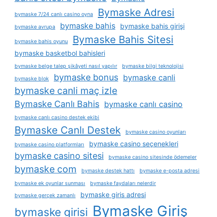
Bymaske Adresi
bymaske 7/24 canlı casino oyna
bymaske bahis
bymaske bahis girişi
bymaske avrupa
Bymaske Bahis Sitesi
bymaske bahis oyunu
bymaske basketbol bahisleri
bymaske belge talep şikâyeti nasıl yapılır
bymaske bilgi teknolojisi
bymaske bonus
bymaske canli
bymaske blok
bymaske canli maç izle
Bymaske Canlı Bahis
bymaske canlı casino
bymaske canlı casino destek ekibi
Bymaske Canlı Destek
bymaske casino oyunları
bymaske casino seçenekleri
bymaske casino platformları
bymaske casino sitesi
bymaske casino sitesinde ödemeler
bymaske com
bymaske destek hattı
bymaske e-posta adresi
bymaske ek oyunlar sunması
bymaske faydaları nelerdir
bymaske giris adresi
bymaske gerçek zamanlı
Bymaske Giriş
bymaske girisi