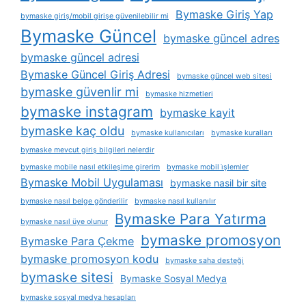
Bymaske Giriş Yap
bymaske giriş/mobil girişe güvenilebilir mi
Bymaske Güncel
bymaske güncel adres
bymaske güncel adresi
Bymaske Güncel Giriş Adresi
bymaske güncel web sitesi
bymaske güvenlir mi
bymaske hizmetleri
bymaske instagram
bymaske kayit
bymaske kaç oldu
bymaske kullanıcıları
bymaske kuralları
bymaske mevcut giriş bilgileri nelerdir
bymaske mobile nasıl etkileşime girerim
bymaske mobil i̇şlemler
Bymaske Mobil Uygulaması
bymaske nasil bir site
bymaske nasıl belge gönderilir
bymaske nasıl kullanılır
Bymaske Para Yatırma
bymaske nasıl üye olunur
bymaske promosyon
Bymaske Para Çekme
bymaske promosyon kodu
bymaske saha desteği
bymaske sitesi
Bymaske Sosyal Medya
bymaske sosyal medya hesapları