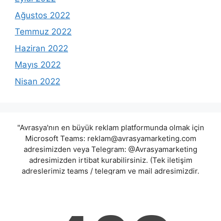
Ağustos 2022
Temmuz 2022
Haziran 2022
Mayıs 2022
Nisan 2022
"Avrasya'nın en büyük reklam platformunda olmak için
Microsoft Teams:
reklam@avrasyamarketing.com
adresimizden veya Telegram: @Avrasyamarketing
adresimizden irtibat kurabilirsiniz. (Tek iletişim
adreslerimiz teams / telegram ve mail adresimizdir.
Harici hiçbir iletişim adresimiz bulunmamaktadır.
Lütfen itibar etmeyiniz.) Türkiye yasalarına göre 7258
sayılı kanun uyarınca yasa dışı bahis oynamanın
cezaları mevcuttur. Şu an bulunduğunuz site hiç bir