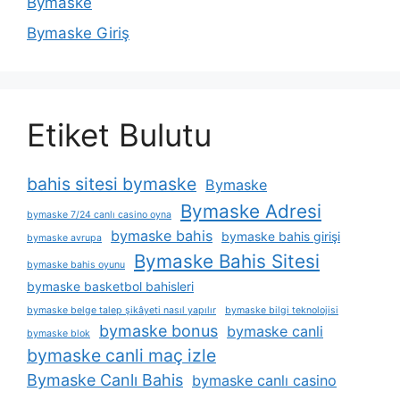
Bymaske
Bymaske Giriş
Etiket Bulutu
bahis sitesi bymaske
Bymaske
Bymaske Adresi
bymaske 7/24 canlı casino oyna
bymaske bahis
bymaske bahis girişi
bymaske avrupa
Bymaske Bahis Sitesi
bymaske bahis oyunu
bymaske basketbol bahisleri
bymaske belge talep şikâyeti nasıl yapılır
bymaske bilgi teknolojisi
bymaske bonus
bymaske canli
bymaske blok
bymaske canli maç izle
Bymaske Canlı Bahis
bymaske canlı casino