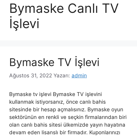
Bymaske Canlı TV
İşlevi
Bymaske TV İşlevi
Ağustos 31, 2022
Yazarı:
admin
Bymaske tv işlevi Bymaske TV işlevini
kullanmak istiyorsanız, önce canlı bahis
sitesinde bir hesap açmalısınız. Bymaske oyun
sektörünün en renkli ve seçkin firmalarından biri
olan canlı bahis sitesi ülkemizde yayın hayatına
devam eden lisanslı bir firmadır. Kuponlarınızı