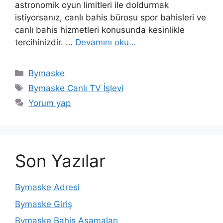
astronomik oyun limitleri ile doldurmak
istiyorsanız, canlı bahis bürosu spor bahisleri ve
canlı bahis hizmetleri konusunda kesinlikle
tercihinizdir. …
Devamını oku…
Kategoriler
Bymaske
Etiketler
Bymaske Canlı TV İşlevi
Yorum yap
Son Yazılar
Bymaske Adresi
Bymaske Giriş
Bymaske Bahis Aşamaları