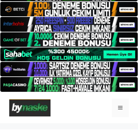
İçeriğe
atla
Menü