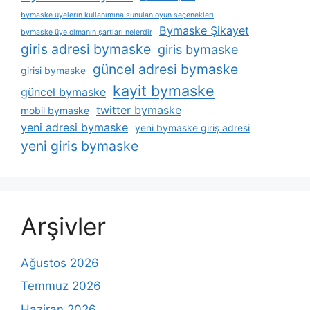
bymaske üyelerin kullanımına sunulan oyun seçenekleri
Bymaske Şikayet
bymaske üye olmanın şartları nelerdir
giris adresi bymaske
giris bymaske
güncel adresi bymaske
girisi bymaske
kayit bymaske
güncel bymaske
twitter bymaske
mobil bymaske
yeni adresi bymaske
yeni bymaske giriş adresi
yeni giris bymaske
Arşivler
Ağustos 2026
Temmuz 2026
Haziran 2026