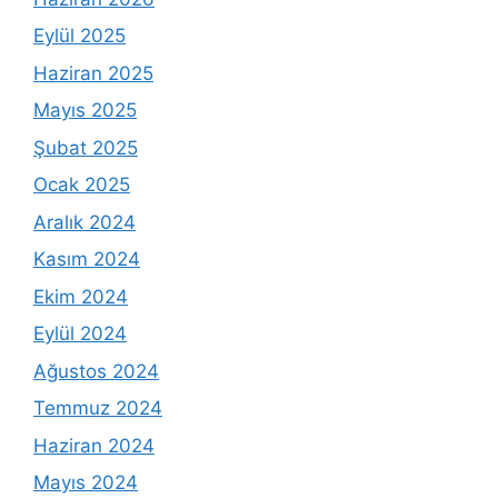
Eylül 2025
Haziran 2025
Mayıs 2025
Şubat 2025
Ocak 2025
Aralık 2024
Kasım 2024
Ekim 2024
Eylül 2024
Ağustos 2024
Temmuz 2024
Haziran 2024
Mayıs 2024