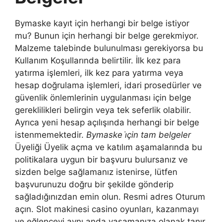
Bymaske kayıt için herhangi bir belge istiyor
mu? Bunun için herhangi bir belge gerekmiyor.
Malzeme talebinde bulunulması gerekiyorsa bu
Kullanım Koşullarında belirtilir. İlk kez para
yatırma işlemleri, ilk kez para yatırma veya
hesap doğrulama işlemleri, idari prosedürler ve
güvenlik önlemlerinin uygulanması için belge
gereklilikleri belirgin veya tek seferlik olabilir.
Ayrıca yeni hesap açılışında herhangi bir belge
istenmemektedir.
Bymaske i̇çin tam belgeler
Üyeliği Üyelik açma ve katılım aşamalarında bu
politikalara uygun bir başvuru bulursanız ve
sizden belge sağlamanız istenirse, lütfen
başvurunuzu doğru bir şekilde gönderip
sağladığınızdan emin olun. Resmi adres Oturum
açın. Slot makinesi casino oyunları, kazanmayı
ve eğlenceyi aynı anda yaşamanıza olanak tanır.