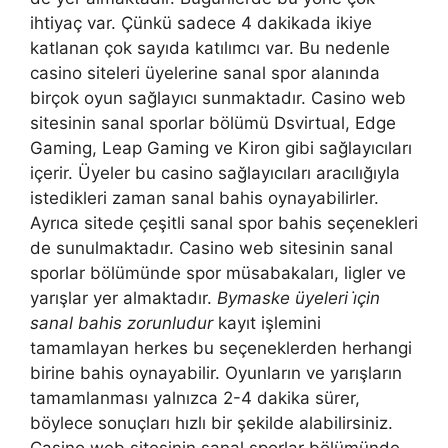
ihtiyaç var. Çünkü sadece 4 dakikada ikiye
katlanan çok sayıda katılımcı var. Bu nedenle
casino siteleri üyelerine sanal spor alanında
birçok oyun sağlayıcı sunmaktadır. Casino web
sitesinin sanal sporlar bölümü Dsvirtual, Edge
Gaming, Leap Gaming ve Kiron gibi sağlayıcıları
içerir. Üyeler bu casino sağlayıcıları aracılığıyla
istedikleri zaman sanal bahis oynayabilirler.
Ayrıca sitede çeşitli sanal spor bahis seçenekleri
de sunulmaktadır. Casino web sitesinin sanal
sporlar bölümünde spor müsabakaları, ligler ve
yarışlar yer almaktadır.
Bymaske üyeleri i̇çin
sanal bahis zorunludur
kayıt işlemini
tamamlayan herkes bu seçeneklerden herhangi
birine bahis oynayabilir. Oyunların ve yarışların
tamamlanması yalnızca 2-4 dakika sürer,
böylece sonuçları hızlı bir şekilde alabilirsiniz.
Casino web sitesinin sanal sporlar bölümünde