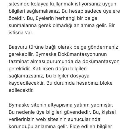
sitesinde kolayca kullanmak istiyorsanız uygun
bilgileri sağlamalısınız. Bu hesap sadece üyelere
özeldir. Bu, üyelerin herhangi bir belge
sunmalarına gerek olmadığı anlamına gelir. Bir
istisna var.
Başvuru türüne bağlı olarak belge göndermeniz
gerekebilir. Bymaske Dokümantasyonunun
tazminat alması durumunda da dokümantasyon
gereklidir. Katılırken doğru bilgileri
sağlamazsanız, bu bilgiler dosyaya
kaydedilecektir. Bu durumda hesabınız bloke
edilecektir.
Bymaske sitenin altyapısına yatırım yapmıştır.
Bu nedenle üye bilgileri güvendedir. Bu, kişisel
verilerinizin web sitesinin sunucularında
korunduğu anlamına gelir. Elde edilen bilgiler