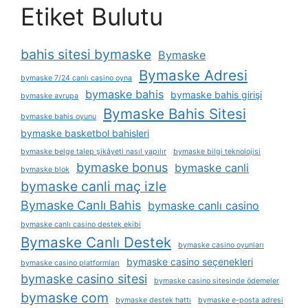
Etiket Bulutu
bahis sitesi bymaske
Bymaske
Bymaske Adresi
bymaske 7/24 canlı casino oyna
bymaske bahis
bymaske bahis girişi
bymaske avrupa
Bymaske Bahis Sitesi
bymaske bahis oyunu
bymaske basketbol bahisleri
bymaske belge talep şikâyeti nasıl yapılır
bymaske bilgi teknolojisi
bymaske bonus
bymaske canli
bymaske blok
bymaske canli maç izle
Bymaske Canlı Bahis
bymaske canlı casino
bymaske canlı casino destek ekibi
Bymaske Canlı Destek
bymaske casino oyunları
bymaske casino seçenekleri
bymaske casino platformları
bymaske casino sitesi
bymaske casino sitesinde ödemeler
bymaske com
bymaske destek hattı
bymaske e-posta adresi