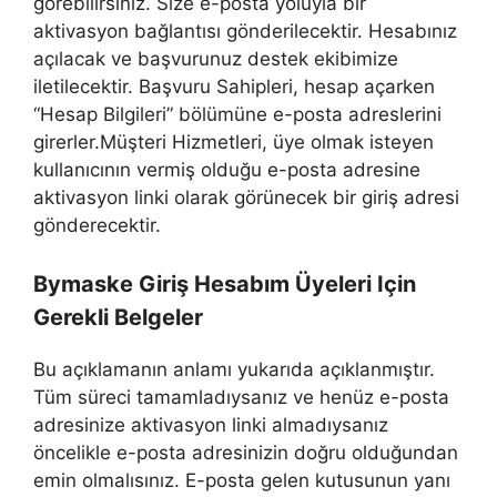
görebilirsiniz. Size e-posta yoluyla bir
aktivasyon bağlantısı gönderilecektir. Hesabınız
açılacak ve başvurunuz destek ekibimize
iletilecektir. Başvuru Sahipleri, hesap açarken
“Hesap Bilgileri” bölümüne e-posta adreslerini
girerler.Müşteri Hizmetleri, üye olmak isteyen
kullanıcının vermiş olduğu e-posta adresine
aktivasyon linki olarak görünecek bir giriş adresi
gönderecektir.
Bymaske Giriş Hesabım Üyeleri Için
Gerekli Belgeler
Bu açıklamanın anlamı yukarıda açıklanmıştır.
Tüm süreci tamamladıysanız ve henüz e-posta
adresinize aktivasyon linki almadıysanız
öncelikle e-posta adresinizin doğru olduğundan
emin olmalısınız. E-posta gelen kutusunun yanı