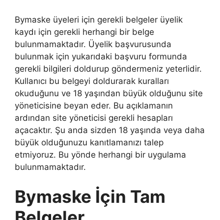
Bymaske üyeleri için gerekli belgeler üyelik
kaydı için gerekli herhangi bir belge
bulunmamaktadır. Üyelik başvurusunda
bulunmak için yukarıdaki başvuru formunda
gerekli bilgileri doldurup göndermeniz yeterlidir.
Kullanıcı bu belgeyi doldurarak kuralları
okuduğunu ve 18 yaşından büyük olduğunu site
yöneticisine beyan eder. Bu açıklamanın
ardından site yöneticisi gerekli hesapları
açacaktır. Şu anda sizden 18 yaşında veya daha
büyük olduğunuzu kanıtlamanızı talep
etmiyoruz. Bu yönde herhangi bir uygulama
bulunmamaktadır.
Bymaske İçin Tam
Belgeler