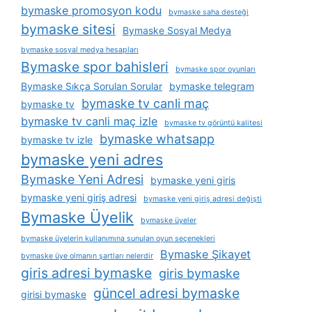
bymaske promosyon kodu
bymaske saha desteği
bymaske sitesi
Bymaske Sosyal Medya
bymaske sosyal medya hesapları
Bymaske spor bahisleri
bymaske spor oyunları
Bymaske Sıkça Sorulan Sorular
bymaske telegram
bymaske tv canli maç
bymaske tv
bymaske tv canli maç izle
bymaske tv görüntü kalitesi
bymaske whatsapp
bymaske tv izle
bymaske yeni adres
Bymaske Yeni Adresi
bymaske yeni giris
bymaske yeni giriş adresi
bymaske yeni giriş adresi değişti
Bymaske Üyelik
bymaske üyeler
bymaske üyelerin kullanımına sunulan oyun seçenekleri
Bymaske Şikayet
bymaske üye olmanın şartları nelerdir
giris adresi bymaske
giris bymaske
güncel adresi bymaske
girisi bymaske