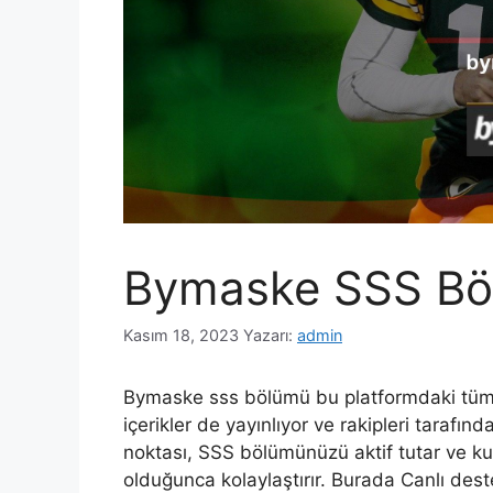
Bymaske SSS Bö
Kasım 18, 2023
Yazarı:
admin
Bymaske sss bölümü bu platformdaki tüm h
içerikler de yayınlıyor ve rakipleri tarafın
noktası, SSS bölümünüzü aktif tutar ve kul
olduğunca kolaylaştırır. Burada Canlı des