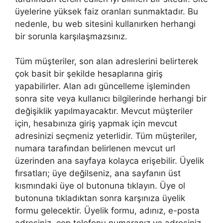
üyelerine yüksek faiz oranları sunmaktadır. Bu
nedenle, bu web sitesini kullanırken herhangi
bir sorunla karşılaşmazsınız.
Tüm müşteriler, son alan adreslerini belirterek
çok basit bir şekilde hesaplarına giriş
yapabilirler. Alan adı güncelleme işleminden
sonra site veya kullanıcı bilgilerinde herhangi bir
değişiklik yapılmayacaktır. Mevcut müşteriler
için, hesabınıza giriş yapmak için mevcut
adresinizi seçmeniz yeterlidir. Tüm müşteriler,
numara tarafından belirlenen mevcut url
üzerinden ana sayfaya kolayca erişebilir. Üyelik
fırsatları; üye değilseniz, ana sayfanın üst
kısmındaki üye ol butonuna tıklayın. Üye ol
butonuna tıkladıktan sonra karşınıza üyelik
formu gelecektir. Üyelik formu, adınız, e-posta