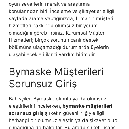
oyun severlerin merak ve araştırma
konularından biri. İnceleme ve şikayetlerle ilgili
sayfada arama yaptığınızda, firmanın müşteri
hizmetleri hakkında olumsuz bir yorum
olmadığını görebilirsiniz. Kurumsal Müşteri
Hizmetleri; birçok sorunun canlı destek
bölümüne ulaşamadığı durumlarda üyelerin
ulaşabilecekleri ikinci yardım birimidir.
Bymaske Müşterileri
Sorunsuz Giriş
Bahisçiler, Bymaske olumlu ya da olumsuz
eleştirilerini incelerken,
bymaske müşterileri
sorunsuz giriş
şirketin güvenilirliğiyle ilgili
herhangi bir olumsuz eleştiri ya da şikayet olup
olmadığına da bakarlar. Bu arada şirket, lisans