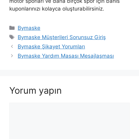
motor sporları ve daha birçok spor için bahis
kuponlarınızı kolayca oluşturabilirsiniz.
Kategoriler
Bymaske
Etiketler
Bymaske Müşterileri Sorunsuz Giriş
Yazı
Bymaske Şikayet Yorumları
dolaşımı
Bymaske Yardım Masası Mesajlaşması
Yorum yapın
Yorum