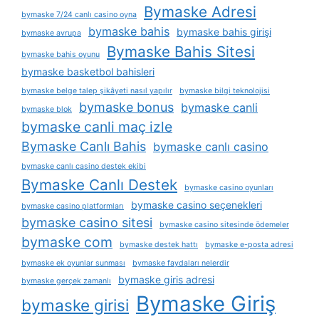
Bymaske Adresi
bymaske 7/24 canlı casino oyna
bymaske bahis
bymaske bahis girişi
bymaske avrupa
Bymaske Bahis Sitesi
bymaske bahis oyunu
bymaske basketbol bahisleri
bymaske belge talep şikâyeti nasıl yapılır
bymaske bilgi teknolojisi
bymaske bonus
bymaske canli
bymaske blok
bymaske canli maç izle
Bymaske Canlı Bahis
bymaske canlı casino
bymaske canlı casino destek ekibi
Bymaske Canlı Destek
bymaske casino oyunları
bymaske casino seçenekleri
bymaske casino platformları
bymaske casino sitesi
bymaske casino sitesinde ödemeler
bymaske com
bymaske destek hattı
bymaske e-posta adresi
bymaske ek oyunlar sunması
bymaske faydaları nelerdir
bymaske giris adresi
bymaske gerçek zamanlı
Bymaske Giriş
bymaske girisi