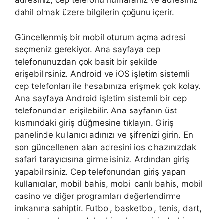
adresiniz, cep telefonu numaranız ve adresiniz
dahil olmak üzere bilgilerin çoğunu içerir.
Güncellenmiş bir mobil oturum açma adresi
seçmeniz gerekiyor. Ana sayfaya cep
telefonunuzdan çok basit bir şekilde
erişebilirsiniz. Android ve iOS işletim sistemli
cep telefonları ile hesabınıza erişmek çok kolay.
Ana sayfaya Android işletim sistemli bir cep
telefonundan erişilebilir. Ana sayfanın üst
kısmındaki giriş düğmesine tıklayın. Giriş
panelinde kullanıcı adınızı ve şifrenizi girin. En
son güncellenen alan adresini ios cihazınızdaki
safari tarayıcısına girmelisiniz. Ardından giriş
yapabilirsiniz. Cep telefonundan giriş yapan
kullanıcılar, mobil bahis, mobil canlı bahis, mobil
casino ve diğer programları değerlendirme
imkanına sahiptir. Futbol, ​​basketbol, ​​tenis, dart,