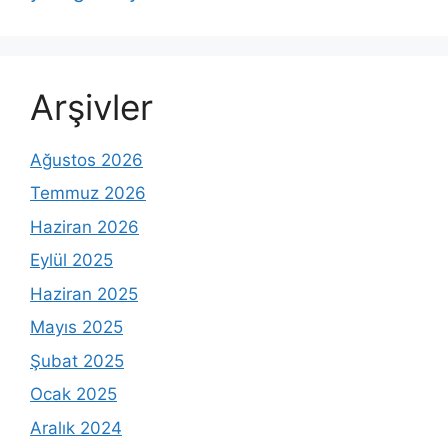
Arşivler
Ağustos 2026
Temmuz 2026
Haziran 2026
Eylül 2025
Haziran 2025
Mayıs 2025
Şubat 2025
Ocak 2025
Aralık 2024