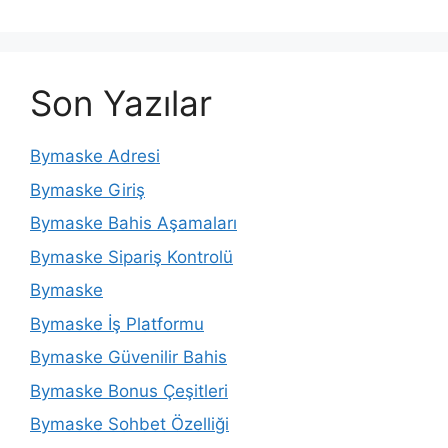
Son Yazılar
Bymaske Adresi
Bymaske Giriş
Bymaske Bahis Aşamaları
Bymaske Sipariş Kontrolü
Bymaske
Bymaske İş Platformu
Bymaske Güvenilir Bahis
Bymaske Bonus Çeşitleri
Bymaske Sohbet Özelliği