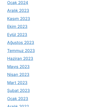
Ocak 2024
Aralık 2023
Kasım 2023
Ekim 2023
Eylül 2023
Ağustos 2023
Temmuz 2023
Haziran 2023
Mayıs 2023
Nisan 2023
Mart 2023
Şubat 2023
Ocak 2023
Aralık 2022