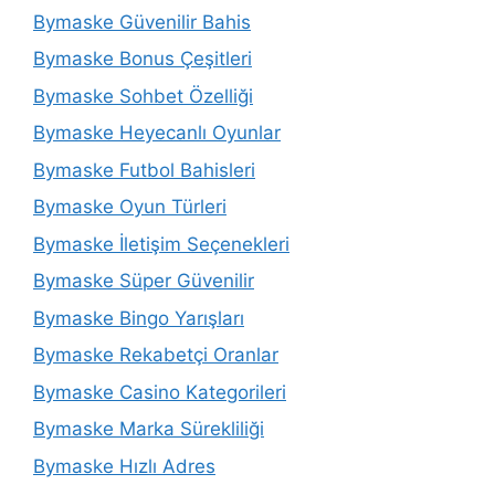
Bymaske Güvenilir Bahis
Bymaske Bonus Çeşitleri
Bymaske Sohbet Özelliği
Bymaske Heyecanlı Oyunlar
Bymaske Futbol Bahisleri
Bymaske Oyun Türleri
Bymaske İletişim Seçenekleri
Bymaske Süper Güvenilir
Bymaske Bingo Yarışları
Bymaske Rekabetçi Oranlar
Bymaske Casino Kategorileri
Bymaske Marka Sürekliliği
Bymaske Hızlı Adres