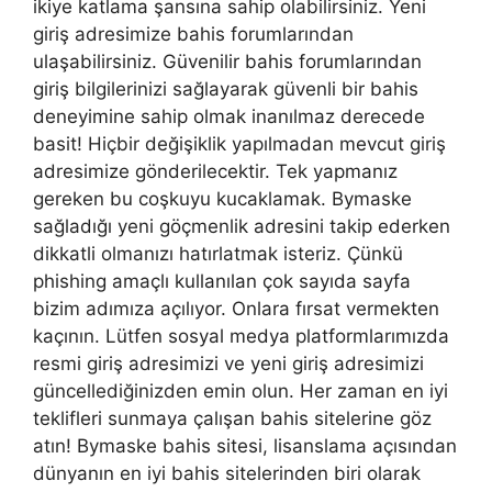
ikiye katlama şansına sahip olabilirsiniz. Yeni
giriş adresimize bahis forumlarından
ulaşabilirsiniz. Güvenilir bahis forumlarından
giriş bilgilerinizi sağlayarak güvenli bir bahis
deneyimine sahip olmak inanılmaz derecede
basit! Hiçbir değişiklik yapılmadan mevcut giriş
adresimize gönderilecektir. Tek yapmanız
gereken bu coşkuyu kucaklamak. Bymaske
sağladığı yeni göçmenlik adresini takip ederken
dikkatli olmanızı hatırlatmak isteriz. Çünkü
phishing amaçlı kullanılan çok sayıda sayfa
bizim adımıza açılıyor. Onlara fırsat vermekten
kaçının. Lütfen sosyal medya platformlarımızda
resmi giriş adresimizi ve yeni giriş adresimizi
güncellediğinizden emin olun. Her zaman en iyi
teklifleri sunmaya çalışan bahis sitelerine göz
atın! Bymaske bahis sitesi, lisanslama açısından
dünyanın en iyi bahis sitelerinden biri olarak