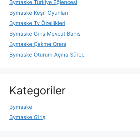
Bymaske Türkiye Eğlencesi
Bymaske Keşif Oyunları
Bymaske Tv Özellikleri
Bymaske Giriş Mevcut Bahis
Bymaske Çekme Oranı
Bymaske Oturum Açma Süreci
Kategoriler
Bymaske
Bymaske Giriş