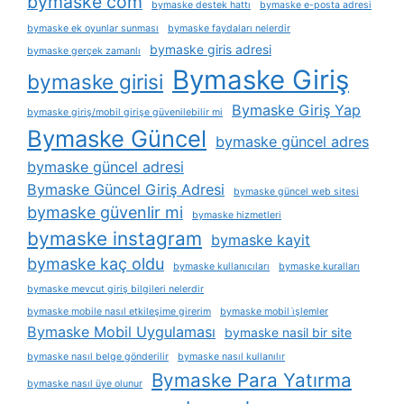
bymaske com
bymaske destek hattı
bymaske e-posta adresi
bymaske ek oyunlar sunması
bymaske faydaları nelerdir
bymaske giris adresi
bymaske gerçek zamanlı
Bymaske Giriş
bymaske girisi
Bymaske Giriş Yap
bymaske giriş/mobil girişe güvenilebilir mi
Bymaske Güncel
bymaske güncel adres
bymaske güncel adresi
Bymaske Güncel Giriş Adresi
bymaske güncel web sitesi
bymaske güvenlir mi
bymaske hizmetleri
bymaske instagram
bymaske kayit
bymaske kaç oldu
bymaske kullanıcıları
bymaske kuralları
bymaske mevcut giriş bilgileri nelerdir
bymaske mobile nasıl etkileşime girerim
bymaske mobil i̇şlemler
Bymaske Mobil Uygulaması
bymaske nasil bir site
bymaske nasıl belge gönderilir
bymaske nasıl kullanılır
Bymaske Para Yatırma
bymaske nasıl üye olunur