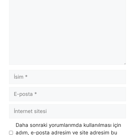
Yorum
İsim
E-
posta
İnternet
sitesi
Daha sonraki yorumlarımda kullanılması için
adım, e-posta adresim ve site adresim bu