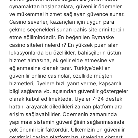
oynamaktan hoşlananlara, güvenilir ödemeler
ve mükemmel hizmet sağlayan güvence sunar.
Casino severler, kazançları için uygun para
çekme seçenekleri sunan bahis sitelerini tercih
etme eğilimindedir. En beğenilen Bymaske
casino siteleri nelerdir? En yüksek puan alan
lokasyonlarda bu özellikler, bahisçilerin üstün
hizmet almasına, ek gelir elde etmesine ve
eğlenmesine olanak tanır. Türkiye’deki en
güvenilir online casinolar, özellikle müşteri
hizmetleri, üyelere hızlı yanıt verme, kapsamlı
bilgi sağlama vb. açısından güvenilir göstergeler
olarak kabul edilmektedir. Üyeler 7-24 destek
hattını arayarak diledikleri zaman platformlara
erişim sağlayabilirler. Ödemenin zamanında
yapılması sistemin güvenliğinin sağlanmasında
çok önemli bir faktördür. Ülkemizin en güvenilir
çevrimiçi casino platformları, üyelerine cömert,