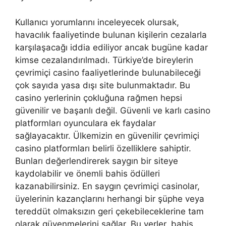
Kullanıcı yorumlarını inceleyecek olursak,
havacılık faaliyetinde bulunan kişilerin cezalarla
karşılaşacağı iddia ediliyor ancak bugüne kadar
kimse cezalandırılmadı. Türkiye’de bireylerin
çevrimiçi casino faaliyetlerinde bulunabileceği
çok sayıda yasa dışı site bulunmaktadır. Bu
casino yerlerinin çokluğuna rağmen hepsi
güvenilir ve başarılı değil. Güvenli ve karlı casino
platformları oyunculara ek faydalar
sağlayacaktır. Ülkemizin en güvenilir çevrimiçi
casino platformları belirli özelliklere sahiptir.
Bunları değerlendirerek saygın bir siteye
kaydolabilir ve önemli bahis ödülleri
kazanabilirsiniz. En saygın çevrimiçi casinolar,
üyelerinin kazançlarını herhangi bir şüphe veya
tereddüt olmaksızın geri çekebileceklerine tam
olarak güvenmelerini sağlar. Bu yerler, bahis