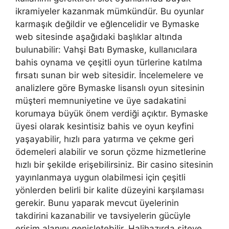
ikramiyeler kazanmak mümkündür. Bu oyunlar
karmaşık değildir ve eğlencelidir ve Bymaske
web sitesinde aşağıdaki başlıklar altında
bulunabilir: Vahşi Batı Bymaske, kullanıcılara
bahis oynama ve çeşitli oyun türlerine katılma
fırsatı sunan bir web sitesidir. İncelemelere ve
analizlere göre Bymaske lisanslı oyun sitesinin
müşteri memnuniyetine ve üye sadakatini
korumaya büyük önem verdiği açıktır. Bymaske
üyesi olarak kesintisiz bahis ve oyun keyfini
yaşayabilir, hızlı para yatırma ve çekme geri
ödemeleri alabilir ve sorun çözme hizmetlerine
hızlı bir şekilde erişebilirsiniz. Bir casino sitesinin
yayınlanmaya uygun olabilmesi için çeşitli
yönlerden belirli bir kalite düzeyini karşılaması
gerekir. Bunu yaparak mevcut üyelerinin
takdirini kazanabilir ve tavsiyelerin gücüyle
erişim alanını genişletebilir. Halihazırda siteye