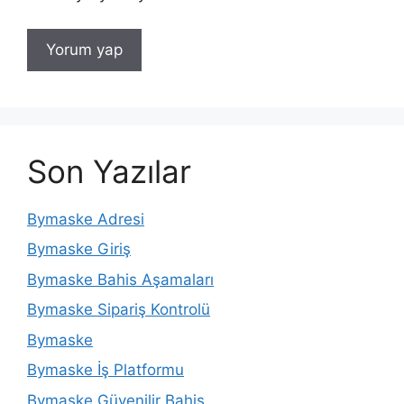
Son Yazılar
Bymaske Adresi
Bymaske Giriş
Bymaske Bahis Aşamaları
Bymaske Sipariş Kontrolü
Bymaske
Bymaske İş Platformu
Bymaske Güvenilir Bahis