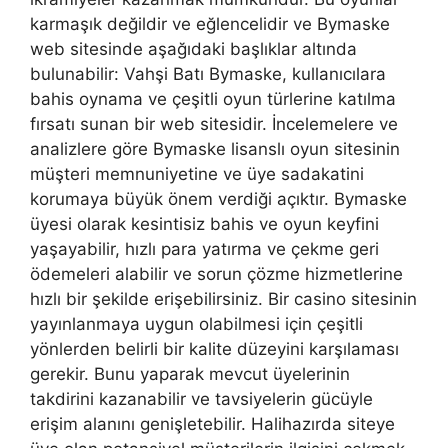
karmaşık değildir ve eğlencelidir ve Bymaske
web sitesinde aşağıdaki başlıklar altında
bulunabilir: Vahşi Batı Bymaske, kullanıcılara
bahis oynama ve çeşitli oyun türlerine katılma
fırsatı sunan bir web sitesidir. İncelemelere ve
analizlere göre Bymaske lisanslı oyun sitesinin
müşteri memnuniyetine ve üye sadakatini
korumaya büyük önem verdiği açıktır. Bymaske
üyesi olarak kesintisiz bahis ve oyun keyfini
yaşayabilir, hızlı para yatırma ve çekme geri
ödemeleri alabilir ve sorun çözme hizmetlerine
hızlı bir şekilde erişebilirsiniz. Bir casino sitesinin
yayınlanmaya uygun olabilmesi için çeşitli
yönlerden belirli bir kalite düzeyini karşılaması
gerekir. Bunu yaparak mevcut üyelerinin
takdirini kazanabilir ve tavsiyelerin gücüyle
erişim alanını genişletebilir. Halihazırda siteye