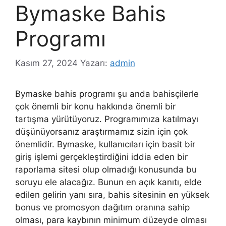
Bymaske Bahis
Programı
Kasım 27, 2024
Yazarı:
admin
Bymaske bahis programı şu anda bahisçilerle
çok önemli bir konu hakkında önemli bir
tartışma yürütüyoruz. Programımıza katılmayı
düşünüyorsanız araştırmamız sizin için çok
önemlidir. Bymaske, kullanıcıları için basit bir
giriş işlemi gerçekleştirdiğini iddia eden bir
raporlama sitesi olup olmadığı konusunda bu
soruyu ele alacağız. Bunun en açık kanıtı, elde
edilen gelirin yanı sıra, bahis sitesinin en yüksek
bonus ve promosyon dağıtım oranına sahip
olması, para kaybının minimum düzeyde olması