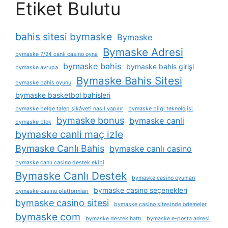
Etiket Bulutu
bahis sitesi bymaske
Bymaske
Bymaske Adresi
bymaske 7/24 canlı casino oyna
bymaske bahis
bymaske bahis girişi
bymaske avrupa
Bymaske Bahis Sitesi
bymaske bahis oyunu
bymaske basketbol bahisleri
bymaske belge talep şikâyeti nasıl yapılır
bymaske bilgi teknolojisi
bymaske bonus
bymaske canli
bymaske blok
bymaske canli maç izle
Bymaske Canlı Bahis
bymaske canlı casino
bymaske canlı casino destek ekibi
Bymaske Canlı Destek
bymaske casino oyunları
bymaske casino seçenekleri
bymaske casino platformları
bymaske casino sitesi
bymaske casino sitesinde ödemeler
bymaske com
bymaske destek hattı
bymaske e-posta adresi