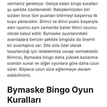
vermeniz gerekiyor. Geriye kalan bingo kuralları
şu şekilde özetlenebilir: Rakiplerinizden biri
sizden önce tüm puanları bitirmeyi başarırsa ilk
kuyu yıkılacaktır. Birinci ve ikinci puanı başarıyla
alan oyuncu aynı zamanda batan ikinci oyuncu
olarak kabul edilir. Bymaske oyunlarındaki
avantajlara benzer şekilde bingoda da önemli
bir avantajınız var. Site size özel olarak
tasarlandığı için isteklerinize cevap vermektedir.
Birincisi, Bymaske bingo daha yüksek kazanma
oranları sunar ve diğer oyunlara göre daha uzun
sürer. Böylece uzun süre eğlenmeye devam
edebilirsiniz.
Bymaske Bingo Oyun
Kuralları