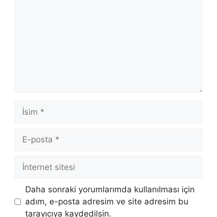
İsim
E-
posta
İnternet
sitesi
Daha sonraki yorumlarımda kullanılması için
adım, e-posta adresim ve site adresim bu
tarayıcıya kaydedilsin.