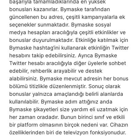
başarıyla tamamladıklarında en yüksek
bonusları kazanırlar. Bymaske tarafından
güncellenen bu adres, çeşitli kampanyalarla ek
seçenekler sunmaktadır. Bymaske sosyal
medya hesapları aracılığıyla çeşitli etkinlikler ve
bonuslar duyurulmaktadır. Etkinliğe katılmak için
Bymaske hashtag’ini kullanarak etkinliğin Twitter
hesabını takip edebilirsiniz. Ayrıca Bymaske
Twitter hesabı aracılığıyla diğer üyelerle sohbet
edebilir, rehberlik arayabilir ve destek
alabilirsiniz. Bymaske mevcut adresin her bonus
bölümü titizlikle düzenlenmiştir. Sonuç olarak
bonuslar yalnızca amaçlandığı belirli alanlarda
kullanılabilir. Bymaske adım attığınız anda
Bymaske şikayetleri size yardım eli uzatmak için
her zaman oradadır. Bunun birinci sınıf ve etkili
bir platform olmasının birçok nedeni var. Cihazın
özelliklerinden biri de televizyon fonksiyonudur.