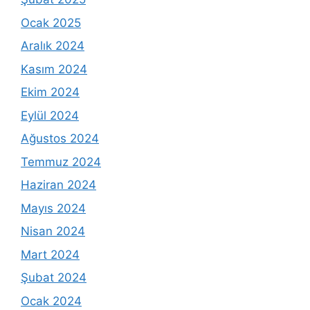
Ocak 2025
Aralık 2024
Kasım 2024
Ekim 2024
Eylül 2024
Ağustos 2024
Temmuz 2024
Haziran 2024
Mayıs 2024
Nisan 2024
Mart 2024
Şubat 2024
Ocak 2024