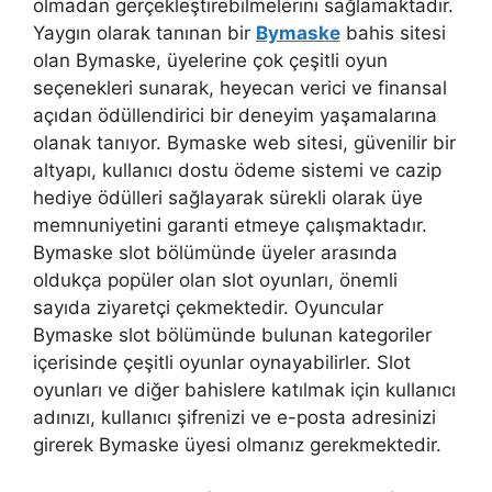
olmadan gerçekleştirebilmelerini sağlamaktadır.
Yaygın olarak tanınan bir
Bymaske
bahis sitesi
olan Bymaske, üyelerine çok çeşitli oyun
seçenekleri sunarak, heyecan verici ve finansal
açıdan ödüllendirici bir deneyim yaşamalarına
olanak tanıyor. Bymaske web sitesi, güvenilir bir
altyapı, kullanıcı dostu ödeme sistemi ve cazip
hediye ödülleri sağlayarak sürekli olarak üye
memnuniyetini garanti etmeye çalışmaktadır.
Bymaske slot bölümünde üyeler arasında
oldukça popüler olan slot oyunları, önemli
sayıda ziyaretçi çekmektedir. Oyuncular
Bymaske slot bölümünde bulunan kategoriler
içerisinde çeşitli oyunlar oynayabilirler. Slot
oyunları ve diğer bahislere katılmak için kullanıcı
adınızı, kullanıcı şifrenizi ve e-posta adresinizi
girerek Bymaske üyesi olmanız gerekmektedir.