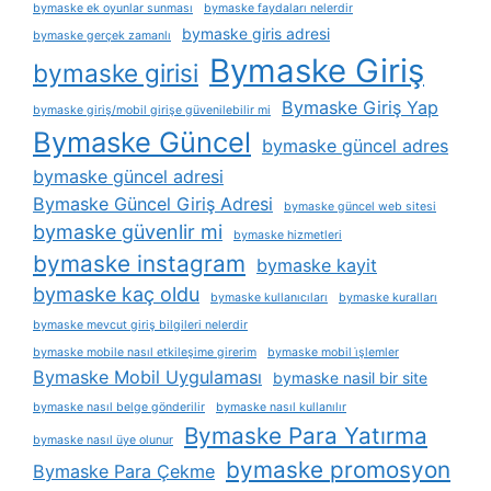
bymaske ek oyunlar sunması
bymaske faydaları nelerdir
bymaske giris adresi
bymaske gerçek zamanlı
Bymaske Giriş
bymaske girisi
Bymaske Giriş Yap
bymaske giriş/mobil girişe güvenilebilir mi
Bymaske Güncel
bymaske güncel adres
bymaske güncel adresi
Bymaske Güncel Giriş Adresi
bymaske güncel web sitesi
bymaske güvenlir mi
bymaske hizmetleri
bymaske instagram
bymaske kayit
bymaske kaç oldu
bymaske kullanıcıları
bymaske kuralları
bymaske mevcut giriş bilgileri nelerdir
bymaske mobile nasıl etkileşime girerim
bymaske mobil i̇şlemler
Bymaske Mobil Uygulaması
bymaske nasil bir site
bymaske nasıl belge gönderilir
bymaske nasıl kullanılır
Bymaske Para Yatırma
bymaske nasıl üye olunur
bymaske promosyon
Bymaske Para Çekme