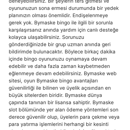
deneyebilirsiniz. Bir şeylerin ters gitmesi ve
oyununuzun sona ermesi durumunda bir yedek
planınızın olması önemlidir. Endişelenmeye
gerek yok. Bymaske bingo ile ilgili bir sorunla
karşılaşırsanız anında yardım için canlı desteğe
kolayca ulaşabilirsiniz. Sorunuzu
gönderdiğinizde bir grup uzman anında geri
bildirimde bulunacaktır. Böylece birkaç dakika
içinde bingo oyununuzu oynamaya devam
edebilir ve daha fazla zaman kaybetmeden
eğlenmeye devam edebilirsiniz. Bymaske web
sitesi, oyun Bymaske bingo avantajları
güvenilirliği ile bilinen ve üyelik açısından en
büyük sitelerden biridir. Bymaske dünya
çapında tanınan bir lisansa sahiptir. Bymaske
slot bölümünde yer alan ödeme yöntemleri son
derece güvenilir olup, üyelerin para çekme veya
para yatırma işlemlerini herhangi bir kesinti