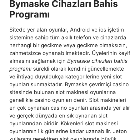
Bymaske Cihazları Bahis
Programı
Sitede yer alan oyunlar, Android ve ios işletim
sistemine sahip tüm akıllı telefon ve cihazlarda
herhangi bir gecikme veya gecikme olmaksızın,
zahmetsizce oynanabilmektedir. Üyelerinin keyif
almasını sağlamak için
Bymaske cihazları bahis
programı
sürekli olarak kendini güncellemekte
ve ihtiyaç duyuldukça kategorilerine yeni slot
oyunları sunmaktadır. Bymaske çevrimiçi casino
sitesinde bulunan slot makinesi oyunlarına
genellikle casino oyunları denir. Slot makineleri
en çok oynanan casino oyunları arasında yer alır
ve gerçek dünyada en sık oynanan slot
oyunlarından biridir. Kökenleri slot makinesi
oyunlarının ilk günlerine kadar uzanabilir. Jeton
kullanımı gerektiren slot oyunlarında büyük