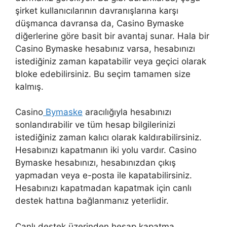
şirket kullanıcılarının davranışlarına karşı
düşmanca davransa da, Casino Bymaske
diğerlerine göre basit bir avantaj sunar. Hala bir
Casino Bymaske hesabınız varsa, hesabınızı
istediğiniz zaman kapatabilir veya geçici olarak
bloke edebilirsiniz. Bu seçim tamamen size
kalmış.
Casino
Bymaske
aracılığıyla hesabınızı
sonlandırabilir ve tüm hesap bilgilerinizi
istediğiniz zaman kalıcı olarak kaldırabilirsiniz.
Hesabınızı kapatmanın iki yolu vardır. Casino
Bymaske hesabınızı, hesabınızdan çıkış
yapmadan veya e-posta ile kapatabilirsiniz.
Hesabınızı kapatmadan kapatmak için canlı
destek hattına bağlanmanız yeterlidir.
Canlı destek üzerinden hesap kapatma