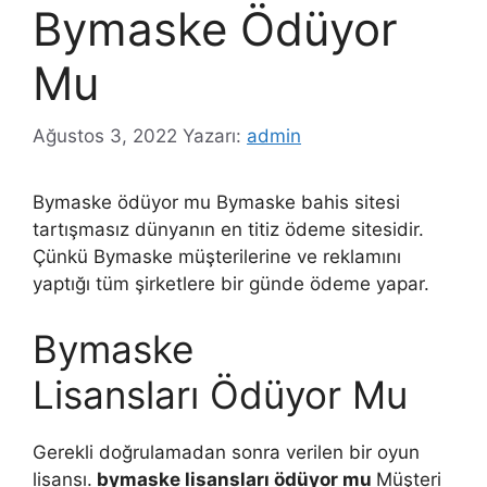
Bymaske Ödüyor
Mu
Ağustos 3, 2022
Yazarı:
admin
Bymaske ödüyor mu Bymaske bahis sitesi
tartışmasız dünyanın en titiz ödeme sitesidir.
Çünkü Bymaske müşterilerine ve reklamını
yaptığı tüm şirketlere bir günde ödeme yapar.
Bymaske
Lisansları Ödüyor Mu
Gerekli doğrulamadan sonra verilen bir oyun
lisansı.
bymaske lisansları ödüyor mu
Müşteri