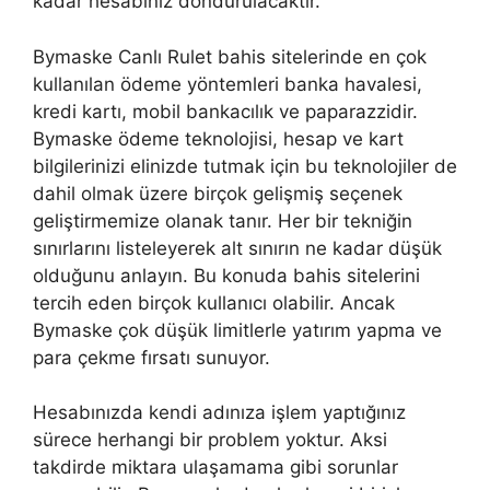
kadar hesabınız dondurulacaktır.
Bymaske Canlı Rulet bahis sitelerinde en çok
kullanılan ödeme yöntemleri banka havalesi,
kredi kartı, mobil bankacılık ve paparazzidir.
Bymaske ödeme teknolojisi, hesap ve kart
bilgilerinizi elinizde tutmak için bu teknolojiler de
dahil olmak üzere birçok gelişmiş seçenek
geliştirmemize olanak tanır. Her bir tekniğin
sınırlarını listeleyerek alt sınırın ne kadar düşük
olduğunu anlayın. Bu konuda bahis sitelerini
tercih eden birçok kullanıcı olabilir. Ancak
Bymaske çok düşük limitlerle yatırım yapma ve
para çekme fırsatı sunuyor.
Hesabınızda kendi adınıza işlem yaptığınız
sürece herhangi bir problem yoktur. Aksi
takdirde miktara ulaşamama gibi sorunlar