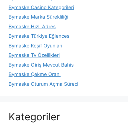
Bymaske Casino Kategorileri
Bymaske Marka Sürekliliği
Bymaske Hızlı Adres
Bymaske Türkiye Eğlencesi
Bymaske Keşif Oyunları
Bymaske Tv Özellikleri
Bymaske Giriş Mevcut Bahis
Bymaske Çekme Oranı
Bymaske Oturum Açma Süreci
Kategoriler