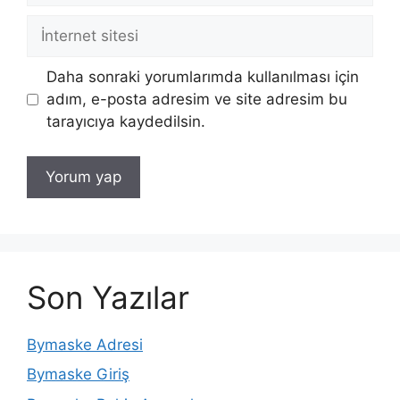
İnternet
sitesi
Daha sonraki yorumlarımda kullanılması için
adım, e-posta adresim ve site adresim bu
tarayıcıya kaydedilsin.
Son Yazılar
Bymaske Adresi
Bymaske Giriş