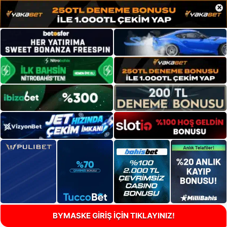
×
BYMASKE GİRİŞ İÇİN TIKLAYINIZ!